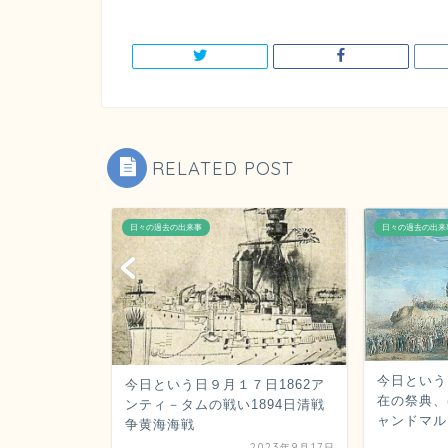
RELATED POST
日々の過去の出来事
日々の過去の出来
０日1944
今日という日
今日という日９月１７日1862ア
ッカ－サ－
在の祭典、ほ
ンティ－タムの戦い1894日清戦
真w...
ャンドマル.
争黄海海戦
023年10月20日
2023年9月17日