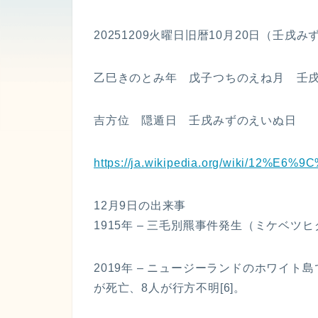
20251209火曜日旧暦10月20日（壬戌
乙巳きのとみ年 戊子つちのえね月 壬戌
吉方位 隠遁日 壬戌みずのえいぬ日
https://ja.wikipedia.org/wiki/12%E
12月9日の出来事
1915年 – 三毛別羆事件発生（ミケベツヒ
2019年 – ニュージーランドのホワイ
が死亡、8人が行方不明[6]。