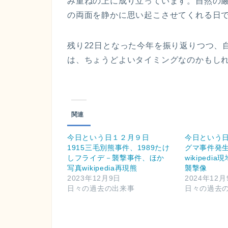
み重ねの上に成り立っています。自然の厳
の両面を静かに思い起こさせてくれる日
残り22日となった今年を振り返りつつ、
は、ちょうどよいタイミングなのかもし
関連
今日という日１２月９日
今日という日
1915三毛別熊事件、1989たけ
グマ事件発
しフライデ－襲撃事件、ほか
wikiped
写真wikipedia再現熊
襲撃像
2023年12月9日
2024年12月
日々の過去の出来事
日々の過去