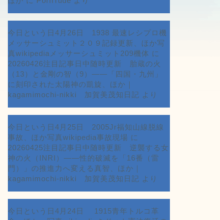
ほか
に
PornTude
より
今日という日4月26日 1938 最速レシプロ機
メッサーシュミット２０９記録更新、ほか写
真wikipediaメッサーシュミット209機体
に
20260426注目記事日中随時更新 胎蔵の火
（13）と金剛の智（9）――「四国・九州」
に刻印された太陽神の凱旋、ほか｜
kagamimochi-nikki 加賀美茂知日記
より
今日という日4月25日 2005Jr福知山線脱線
事故、ほか写真wikipedia事故現場
に
20260425注目記事日中随時更新 逆襲する女
神の火（INRI）――性的破滅を「16番（雷
門）」の推進力へ変える真智、ほか｜
kagamimochi-nikki 加賀美茂知日記
より
今日という日4月24日 1915青年トルコ革