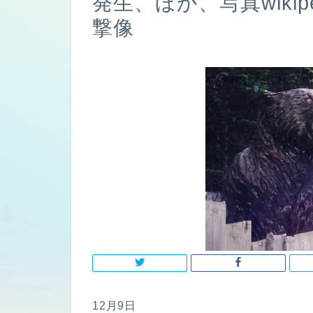
発生、ほか、写真wiki
撃像
12月9日