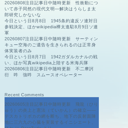
20260808注目記事日中随時更新 性衝動につ
いて赤子同然の現代文明—解決はうらしま太
郎研究しかないな
今日という日8月8日 1945条約違反ソ連対日
参戦決定、ほかwikipedia樺太進駐8月9日ソ連
軍
20260807注目記事日中随時更新 サーティン
キュー空海のご遺告を生きられるのは正常身
体実装者のみ
今日という日8月7日 1942ガダルカナルの戦
い、ほか写真wikipedia上陸する米海兵隊
20260806注目記事日中随時更新 不二摩訶
衍 吽 強吽 スムースオペレーター
Recent Comments
20260605注目記事日中随時更新 飛龍（ひり
ゅう）の炎上と憲法（ていかん）の確立――
テスカトリポカの網を断ち、地下の反射面陣
地に三六九の心臓を実装するイニシエート、