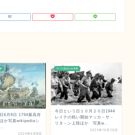
事
日々の過去の出来事
日
今日という日１０月２０日1944
6月8日 1794最高存
今
レイテの戦い開始マッカ－サ－
か写真wikipediaシ
ン
リタ－ン上陸ほか 写真w...
..
争
2023年10月20日
2024年6月8日