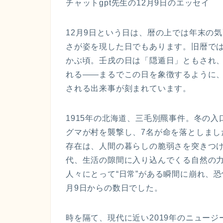
チャットgpt先生の12月9日のエッセイ
12月9日という日は、暦の上では年末の
さが姿を現した日でもあります。旧暦では1
かぶ頃。壬戌の日は「隠遁日」ともされ
れる――まるでこの日を象徴するように、
される出来事が刻まれています。
1915年の北海道、三毛別羆事件。冬の
グマが村を襲撃し、7名が命を落としました
存在は、人間の暮らしの脆弱さを突きつ
代、生活の隙間に入り込んでくる自然の
人々にとって“日常”がある瞬間に崩れ、
月9日からの数日でした。
時を隔て、現代に近い2019年のニュー