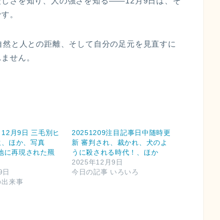
しさを知り、人の強さを知る――12月9日は、そ
です。
自然と人との距離、そして自分の足元を見直すに
れません。
12月9日 三毛別ヒ
20251209注目記事日中随時更
生、ほか、写真
新 審判され、裁かれ、犬のよ
ia現地に再現された羆
うに殺される時代！、ほか
2025年12月9日
9日
今日の記事 いろいろ
の出来事