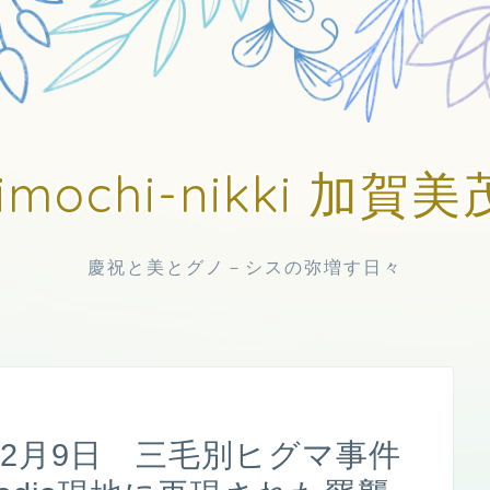
imochi-nikki 加
慶祝と美とグノ－シスの弥増す日々
年12月9日 三毛別ヒグマ事件