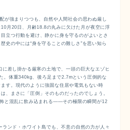
気配が強まりつつも、自然や人間社会の思わぬ厳し
0月20日、月齢18.8の丸みに欠けた月が夜空に浮
、目立つ行動を避け、静かに身を守るのがよいとさ
歴史の中には“身を守ることの難しさ”を思い知ら
入口に差し掛かる厳寒の土地で、一頭の巨大なエゾヒ
。体重340kg、後ろ足まで2.7mという圧倒的な
けます。現代のように強固な住居や電気もない時
力は、まさに「圧倒」そのものだったのでしょう。
恐怖と混乱に飲み込まれる――その極限の瞬間が12
ジーランド・ホワイト島でも、不意の自然の力が人々