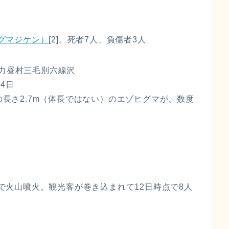
グマジケン）
[2]。死者7人、負傷者3人
字力昼村三毛別六線沢
14日
での長さ2.7m（体長ではない）のエゾヒグマが、数度
ト島で火山噴火。観光客が巻き込まれて12日時点で8人