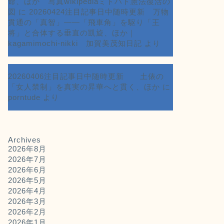
命、ほか 写真wikipediaミドハト憲法復活の
図
に
20260424注目記事日中随時更新 万物
貫通の「真智」――「飛車角」を駆り「王
将」と合体する垂直の凱旋、ほか｜
kagamimochi-nikki 加賀美茂知日記
より
20260406注目記事日中随時更新 土俵の
「女人禁制」を真実の昇華へと貫く、ほか
に
porntude
より
Archives
2026年8月
2026年7月
2026年6月
2026年5月
2026年4月
2026年3月
2026年2月
2026年1月