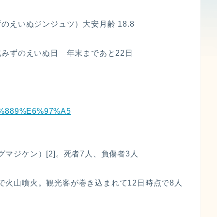
みずのえいぬジンジュツ）大安月齢 18.8
みずのえいぬ日 年末まであと22日
6%9C%889%E6%97%A5
グマジケン）[2]。死者7人、負傷者3人
ト島で火山噴火。観光客が巻き込まれて12日時点で8人