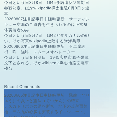
今日という日8月8日 1945条約違反ソ連対日
参戦決定、ほかwikipedia樺太進駐8月9日ソ連
軍
20260807注目記事日中随時更新 サーティン
キュー空海のご遺告を生きられるのは正常身
体実装者のみ
今日という日8月7日 1942ガダルカナルの戦
い、ほか写真wikipedia上陸する米海兵隊
20260806注目記事日中随時更新 不二摩訶
衍 吽 強吽 スムースオペレーター
今日という日８月６日 1945広島市原子爆弾
投下とされる、ほかwikipedia爆心地路面電車
残骸
Recent Comments
20260605注目記事日中随時更新 飛龍（ひり
ゅう）の炎上と憲法（ていかん）の確立――
テスカトリポカの網を断ち、地下の反射面陣
地に三六九の心臓を実装するイニシエート、