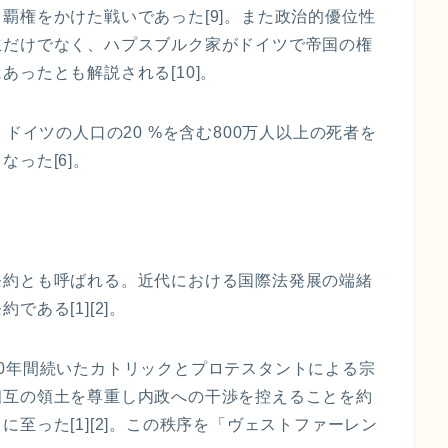
覇権をかけた戦いであった[9]。また政治的優位性
立だけでなく、ハプスブルク家がドイツで帝国の権
ったとも解説される[10]。
、ドイツの人口の20 %を含む800万人以上の死者を
った[6]。
条約とも呼ばれる。近代における国際法発展の端緒
ある[1][2]。
0年間続いたカトリックとプロテスタントによる宗
相互の領土を尊重し内政への干渉を控えることを約
至った[1][2]。この秩序を「ヴェストファーレン