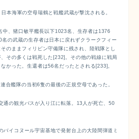
戦: 日本海軍の空母瑞鶴と戦艦武蔵が撃沈される。
中、猪口敏平艦長以下1023名、生存者は1376
1000名の武蔵の生存者は日本に戻れずクラークフィー
はそのままフィリピン守備隊に残され、陸戦隊とし
その多くは戦死した[232]。その他の戦線に戦局
かった。生還者は56名だったとされる[233]。
鶴は連合艦隊の当初6隻の最後の正規空母であった。
重交通の観光バスが入り江に転落。13人が死亡、50
ソ連のバイコヌール宇宙基地で発射台上の大陸間弾道ミ