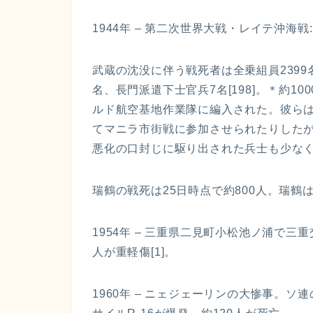
1944年 – 第二次世界大戦・レイテ沖海
武蔵の沈没に伴う戦死者は全乗組員2399名
名、長門派遣下士官兵7名[198]。＊約
ルド航空基地作業隊に編入された。彼ら
てマニラ市街戦に参加させられたりしたが、
悪化の口封じに駆り出された兵士も少なくな
瑞鶴の戦死は25日時点で約800人。瑞
1954年 – 三重県二見町小松池ノ浦で三
人が重軽傷[1]。
1960年 – ニェジェーリンの大惨事。