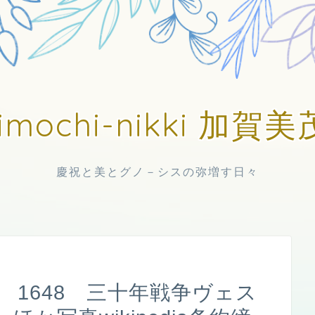
imochi-nikki 加
慶祝と美とグノ－シスの弥増す日々
 1648 三十年戦争ヴェス