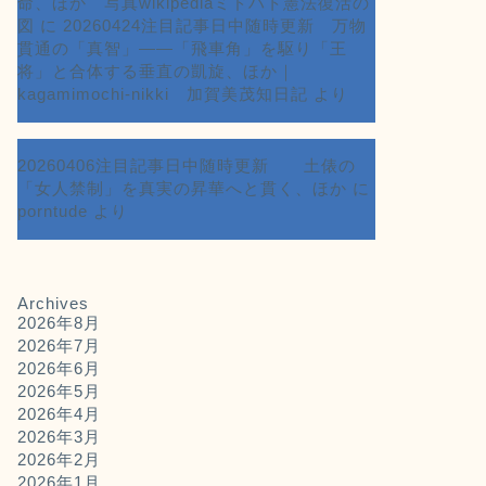
命、ほか 写真wikipediaミドハト憲法復活の
図
に
20260424注目記事日中随時更新 万物
貫通の「真智」――「飛車角」を駆り「王
将」と合体する垂直の凱旋、ほか｜
kagamimochi-nikki 加賀美茂知日記
より
20260406注目記事日中随時更新 土俵の
「女人禁制」を真実の昇華へと貫く、ほか
に
porntude
より
Archives
2026年8月
2026年7月
2026年6月
2026年5月
2026年4月
2026年3月
2026年2月
2026年1月