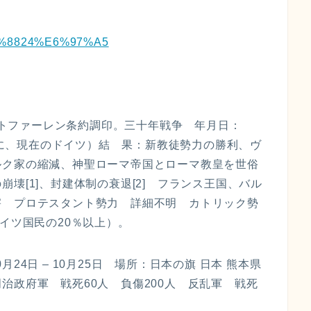
6%9C%8824%E6%97%A5
ェストファーレン条約調印。三十年戦争 年月日：
（主に、現在のドイツ）結 果：新教徒勢力の勝利、ヴ
ルク家の縮減、神聖ローマ帝国とローマ教皇を世俗
壊[1]、封建体制の衰退[2] フランス王国、バル
害 プロテスタント勢力 詳細不明 カトリック勢
イツ国民の20％以上）。
0月24日 – 10月25日 場所：日本の旗 日本 熊本県
政府軍 戦死60人 負傷200人 反乱軍 戦死