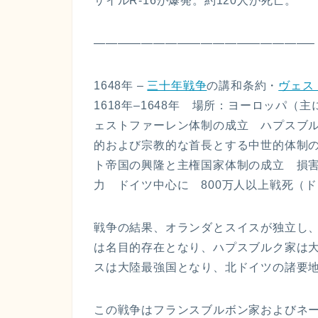
サイルR-16が爆発。約120人が死亡。
——————————————————
1648年 –
三十年戦争
の講和条約・
ヴェス
1618年–1648年 場所：ヨーロッパ
ェストファーレン体制の成立 ハプスブ
的および宗教的な首長とする中世的体制の崩
ト帝国の興隆と主権国家体制の成立 損
力 ドイツ中心に 800万人以上戦死（ド
戦争の結果、オランダとスイスが独立し
は名目的存在となり、ハプスブルク家は大
スは大陸最強国となり、北ドイツの諸要地
この戦争はフランスブルボン家およびネ