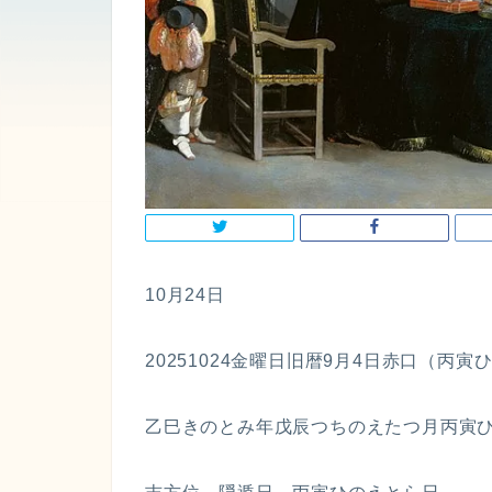
10月24日
20251024金曜日旧暦9月4日赤口（丙寅
乙巳きのとみ年戊辰つちのえたつ月丙寅