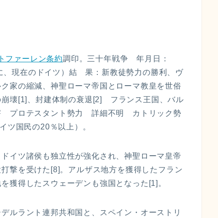
–
トファーレン条約
調印。三十年戦争 年月日：
（主に、現在のドイツ）結 果：新教徒勢力の勝利、ヴ
ルク家の縮減、神聖ローマ帝国とローマ教皇を世俗
壊[1]、封建体制の衰退[2] フランス王国、バル
害 プロテスタント勢力 詳細不明 カトリック勢
イツ国民の20％以上）。
、ドイツ諸侯も独立性が強化され、神聖ローマ皇帝
打撃を受けた[8]。アルザス地方を獲得したフラン
を獲得したスウェーデンも強国となった[1]。
ーデルラント連邦共和国と、スペイン・オーストリ