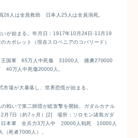
組員26人は全員救助 日本人25人は全員溺死。
戦いが始まる。年月日：1917年10月24日-11月19
国のカポレット（現在スロベニアのコバリード）
軍 65万人中死傷 31000人 捕虜270000
40万人中死傷20000人。
ク株式市場が大暴落し、世界恐慌が始まる。
ナル島の戦いで第二師団が総攻撃を開始。ガダルカナル
43年2月7日（約7ヶ月）[2] 場所：ソロモン諸島ガダ
本軍 全兵力3万人中 20000人戦死 10000人
人（死者7000人）。