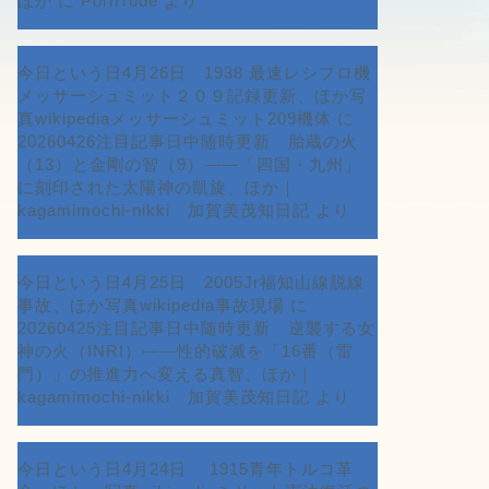
ほか
に
PornTude
より
今日という日4月26日 1938 最速レシプロ機
メッサーシュミット２０９記録更新、ほか写
真wikipediaメッサーシュミット209機体
に
20260426注目記事日中随時更新 胎蔵の火
（13）と金剛の智（9）――「四国・九州」
に刻印された太陽神の凱旋、ほか｜
kagamimochi-nikki 加賀美茂知日記
より
今日という日4月25日 2005Jr福知山線脱線
事故、ほか写真wikipedia事故現場
に
20260425注目記事日中随時更新 逆襲する女
神の火（INRI）――性的破滅を「16番（雷
門）」の推進力へ変える真智、ほか｜
kagamimochi-nikki 加賀美茂知日記
より
今日という日4月24日 1915青年トルコ革