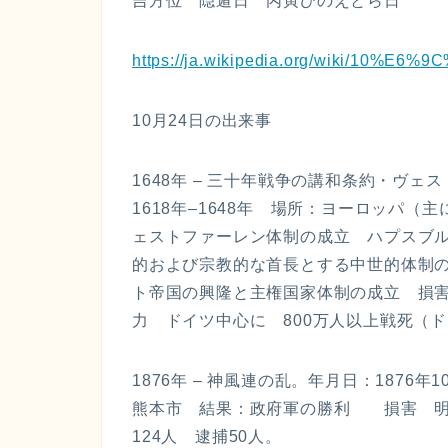
吉方位 隠遁日 丙寅ひのえとら日
https://ja.wikipedia.org/wiki/10%E
10月24日の出来事
1648年 – 三十年戦争の講和条約・ヴ
1618年–1648年 場所：ヨーロッパ
ェストファーレン体制の成立 ハプスブ
的および宗教的な首長とする中世的体制の崩
ト帝国の興隆と主権国家体制の成立 損
力 ドイツ中心に 800万人以上戦死（ド
1876年 – 神風連の乱。年月日：1876年1
熊本市 結果：政府軍の勝利 損害 明治
124人 逮捕50人。