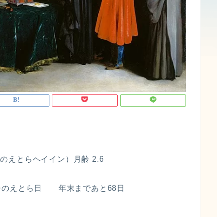
ひのえとらヘイイン）月齢 2.6
ひのえとら日 年末まであと68日