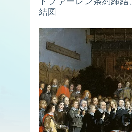
トファーレン条約締結、ほ
結図