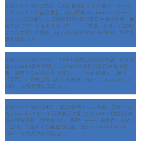
今日という日4月26日 1938 最速レシプロ機メッサーシ
ュミット２０９記録更新、ほか写真wikipediaメッサーシ
ュミット209機体
に
20260426注目記事日中随時更新 胎
蔵の火（13）と金剛の智（9）――「四国・九州」に刻印
された太陽神の凱旋、ほか｜kagamimochi-nikki 加賀美
茂知日記
より
今日という日4月25日 2005Jr福知山線脱線事故、ほか写
真wikipedia事故現場
に
20260425注目記事日中随時更
新 逆襲する女神の火（INRI）――性的破滅を「16番
ホーム
（雷門）」の推進力へ変える真智、ほか｜kagamimochi-
nikki 加賀美茂知日記
より
プロフィール
今日という日4月24日 1915青年トルコ革命、ほか 写
サービス
真wikipediaミドハト憲法復活の図
に
20260424注目記事
日中随時更新 万物貫通の「真智」――「飛車角」を駆り
ランキング
「王将」と合体する垂直の凱旋、ほか｜kagamimochi-
nikki 加賀美茂知日記
より