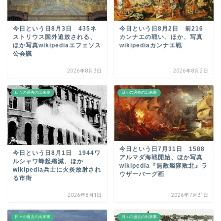
今日という日8月3日 435ネ
今日という日8月2日 前216
ストリウス国外追放される、
カンナエの戦い、ほか、写真
ほか写真wikipediaエフェソス
wikipediaカンナエ戦
公会議
2026年8月3日
2026年8月2日
日々の過去の出来事
日々の過去の出来事
今日という日7月31日 1588
今日という日8月1日 1944ワ
アルマダ海戦開始、ほか写真
ルシャワ蜂起殲滅、ほか
wikipedia『無敵艦隊敗北』ラ
wikipedia兵士に火炎放射され
ウザーバーグ画
る市街
2026年8月1日
2026年7月31日
日々の過去の出来事
日々の過去の出来事