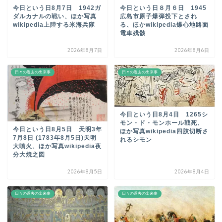
今日という日8月7日 1942ガ
今日という日８月６日 1945
ダルカナルの戦い、ほか写真
広島市原子爆弾投下とされ
wikipedia上陸する米海兵隊
る、ほかwikipedia爆心地路面
電車残骸
2026年8月7日
2026年8月6日
日々の過去の出来事
日々の過去の出来事
今日という日8月4日 1265シ
モン・ド・モンホール戦死、
今日という日8月5日 天明3年
ほか写真wikipedia四肢切断さ
7月8日 (1783年8月5日)天明
れるシモン
大噴火、ほか写真wikipedia夜
分大焼之図
2026年8月5日
2026年8月4日
日々の過去の出来事
日々の過去の出来事