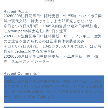
Recent Posts
20260808注目記事日中随時更新 性衝動について赤子同
然の現代文明—解決はうらしま太郎研究しかないな
今日という日8月8日 1945条約違反ソ連対日参戦決定、
ほかwikipedia樺太進駐8月9日ソ連軍
20260807注目記事日中随時更新 サーティンキュー空海
のご遺告を生きられるのは正常身体実装者のみ
今日という日8月7日 1942ガダルカナルの戦い、ほか写
真wikipedia上陸する米海兵隊
20260806注目記事日中随時更新 不二摩訶衍 吽 強
吽 スムースオペレーター
Recent Comments
20260605注目記事日中随時更新 飛龍（ひりゅう）の炎
上と憲法（ていかん）の確立――テスカトリポカの網を断
ち、地下の反射面陣地に三六九の心臓を実装するイニシエ
ート、ほか
に
PornTude
より