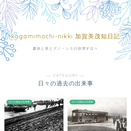
kagamimochi-nikki 加賀美茂知日記
慶祝と美とグノ－シスの弥増す日々
― CATEGORY ―
日々の過去の出来事
日々の過去の出来事
日々の過去の出来事