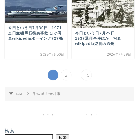
今日という日7月30日 1971
全日空機雫石衝突事故,ほか写
今日という日7月29日
真wikipediaボーイング727機
1937通州事件ほか、写真
wikipedia翌日の通州
2026年7月30日
2026年7月29日
...
1
2
115
HOME
日々の過去の出来事
検索
検索