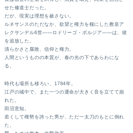
せた修道士だった。
だが、現実は理想を赦さない。
ルネサンスのただなか、欲望と権力を糧にした教皇ア
レクサンデル6世――ロドリーゴ・ボルジア――は、彼
を追放した。
清らかさと腐敗、信仰と権力。
人間というものの本質が、春の光の下であらわにな
る。
時代も場所も移ろい、1784年。
江戸の城中で、また一つの運命が大きく音を立てて崩
れた。
田沼意知。
若くして権勢を誇った男が、ただ一太刀のもとに倒れ
た。