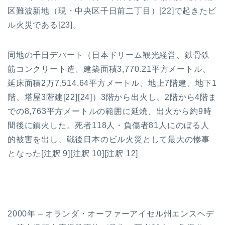
区難波新地（現・中央区千日前二丁目）[22]で起きたビ
ル火災である[23]。
同地の千日デパート（日本ドリーム観光経営、鉄骨鉄
筋コンクリート造、建築面積3,770.21平方メートル、
延床面積2万7,514.64平方メートル、地上7階建、地下1
階、塔屋3階建[22][24]）3階から出火し、2階から4階ま
での8,763平方メートルの範囲に延焼、出火から約9時
間後に鎮火した。死者118人・負傷者81人にのぼる人
的被害を出し、戦後日本のビル火災として最大の惨事
となった[注釈 9][注釈 10][注釈 12]
2000年 – オランダ・オーファーアイセル州エンスヘデ