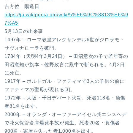
吉方位 陽遁日
https://ja.wikipedia.org/wiki/5%E6%9C%8813%E6%9
7%A5
5月13日の出来事
1497年 – ローマ教皇アレクサンデル6世がジロラモ・
サヴォナローラを破門。
1784年（天明4年3月24日） – 田沼意次の子で若年寄の
田沼意知が旗本・佐野政言に殿中で斬られる。4月2日
に死亡。
1917年 – ポルトガル・ファティマで3人の子供の前に
ファティマの聖母が現れる[3]。
1972年 – 大阪・千日デパート火災。死者118名・負傷
者81名を出す。
2000年 – オランダ・オーファーアイセル州エンスヘデ
で花火保管倉庫爆発事故が発生。死者20名・負傷者
900名・家屋を失った者1,000名を出す。