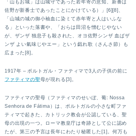
「山もお城」は山城守であった若年寄の意知、新番は
佐野が新番士であったことにかけている）」[6][8]、
「山城の城の御小袖血に染ミて赤年寄と人はいふな
る」といった落書や、「おらは田沼を憎むじやない
が、ザンザ 独息子も殺された、オヨ佐野シンザ 血ばザ
ンザ よい氣味じやエー」という戯れ歌（さんさ節）も
広まった[8]。
1917年 – ポルトガル・ファティマで3人の子供の前に
ファティマの聖
母が現れる[3]。
ファティマの聖母（ファティマのせいぼ、葡: Nossa
Senhora de Fátima）は、ポルトガルの小さな町ファ
ティマで起きた、カトリック教会が公認している、聖
母の出現の一つ。ローマ教皇庁は奇跡として公に認め
たが、第三の予言は長年にわたり秘匿した[1]。何万も