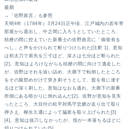
最期
→「佐野政言」も参照
天明4年（1784年）3月24日正午頃、江戸城内の若年寄
部屋から退出し、中之間に入ろうとしていたところ、
桔梗の間に控えていた新番士の佐野政言に「御覚有る
べし」と声をかけられて斬りつけられた[注釈 1]。意知
は初太刀で肩先を三寸ほど、深さは七分ほど斬られた
[2]。意知はよろけながらも桔梗の間に向けて逃走した
が、佐野はそれを追い詰め、大廊下で転倒したところ
をその腹部めがけて突き刺そうとして、股を骨に達す
るほど深く刺した。意知はなおも逃れ、大廊下の新番
所側にある暗がりに倒れ込んだ[2]。佐野が意知を見失
ったところ、大目付の松平対馬守忠郷が走り出て取り
押さえ、柳生久通によって脇差を取り上げられた[3]
[4]。意知は抜刀しなかったが、指が一本落ちるほどに
切りつけられていた[5]。