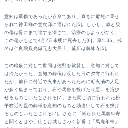
意知は重傷であったが存命であり、直ちに駕籠に乗せ
られて神田橋の意次邸に運ばれた[5]。しかし、肩と股
の傷は骨にまで達する深さで、治療のしようがなく、
この傷がもとで4月2日未明に死去した[6]。享年36。戒
名は仁良院殿光嶽元忠大居士、墓所は勝林寺[5]。
この暗殺に対して世間は佐野を賞賛し、意知に対して
は冷たかった。意知の葬儀は没した日の夕方に行われ
たが、前日に付近で火事があったために町火消の人足
が多く集まっており、石や馬沓を投げたり悪口を浴び
せるものもいたとされる[7]。また同じ頃に行われた松
平右近将監の葬儀を意知のものと勘違いして石を投げ
るものもいたとされる[7]。さらに「斬られた馬鹿年寄
と聞くとはや、山もお城もさわぐ新番（「馬鹿年寄」