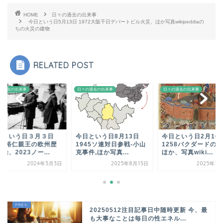
HOME
日々の過去の出来事
今日という日5月13日 1972大阪千日デパートビル火災、ほか写真wikipeddiaの
ちの火災の建物
RELATED POST
の過去の出来事
日々の過去の出来事
日々の過去の出来事
日という日３月３日
今日という日8月13日
今日という日2月10
921裕仁親王の欧州歴
1945ソ連対日参戦-小山
1258バクダードの
始、2023ノー...
克事件,ほか写真...
ほか、写真wiki...
2024年3月3日
2025年8月13日
2025年2
20250512注目記事日中随時更新 今、最
も大事なことは毎日の性エネル...