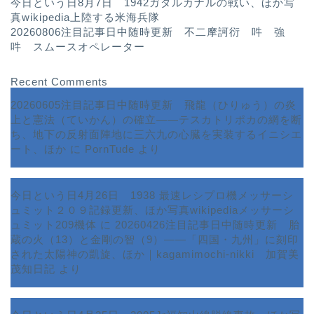
今日という日8月7日 1942ガダルカナルの戦い、ほか写
真wikipedia上陸する米海兵隊
20260806注目記事日中随時更新 不二摩訶衍 吽 強
吽 スムースオペレーター
Recent Comments
20260605注目記事日中随時更新 飛龍（ひりゅう）の炎
上と憲法（ていかん）の確立――テスカトリポカの網を断
ち、地下の反射面陣地に三六九の心臓を実装するイニシエ
ート、ほか
に
PornTude
より
今日という日4月26日 1938 最速レシプロ機メッサーシ
ュミット２０９記録更新、ほか写真wikipediaメッサーシ
ュミット209機体
に
20260426注目記事日中随時更新 胎
蔵の火（13）と金剛の智（9）――「四国・九州」に刻印
された太陽神の凱旋、ほか｜kagamimochi-nikki 加賀美
茂知日記
より