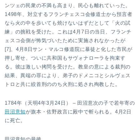
ンツェの民衆の不満も高まり、民心も離れていった。
1498年、対立するフランチェスコ会修道士から預言者
なら火の中を歩いても焼けないはずだとして「火の試
練」の挑戦を受けた。これは4月7日の当日、フランチ
ェスコ会側が怖気づいたために実施されなかったが
[7]、4月8日サン・マルコ修道院に暴徒と化した市民が
押し寄せ、ついに共和国もサヴォナローラを拘束す
る。彼は激しい拷問を受けた。教皇の意による裁判の
結果、異端の罪により、弟子のドメニコとシルヴェス
トロと共に絞首刑ののち火刑に処され殉教した。
1784年（天明4年3月24日） – 田沼意次の子で若年寄の
田沼意知
が旗本・佐野政言に殿中で斬られる。4月2日
に死亡。
田沼意知の最後