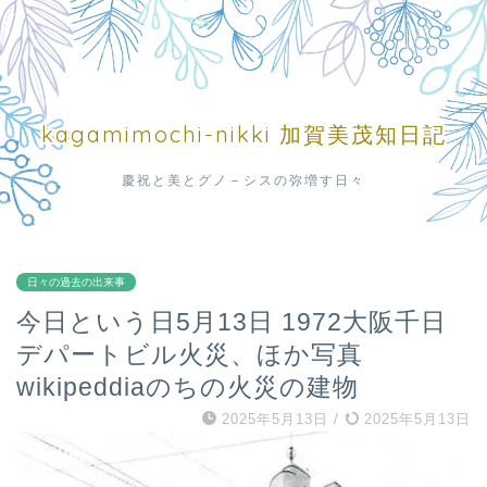
kagamimochi-nikki 加賀美茂知日記
慶祝と美とグノ－シスの弥増す日々
日々の過去の出来事
今日という日5月13日 1972大阪千日
デパートビル火災、ほか写真
wikipeddiaのちの火災の建物
2025年5月13日
/
2025年5月13日