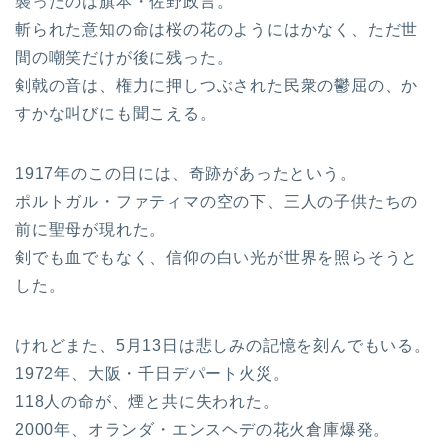
襲ったのは旗本・佐野政言。
斬られた意知の命は桜の花のようにはかなく、ただ世
間の嘲笑だけが後に残った。
剣戟の音は、権力に押しつぶされた民衆の鬱屈の、か
すかな叫びにも聞こえる。
1917年のこの日には、奇跡があったという。
ポルトガル・ファティマの空の下、三人の子供たちの
前に聖母が現れた。
剣でも血でもなく、信仰の白い光が世界を照らそうと
した。
けれどまた、5月13日は悲しみの記憶を刻んでもいる。
1972年、大阪・千日デパート火災。
118人の命が、煙と共に失われた。
2000年、オランダ・エンスヘデの花火倉庫爆発。