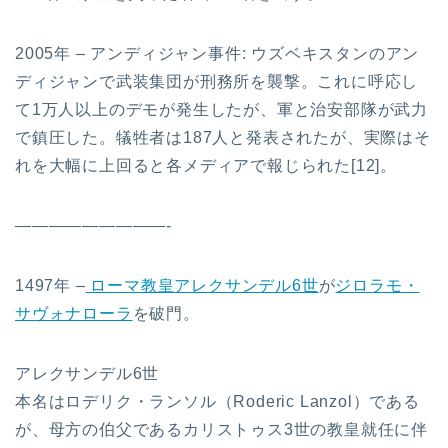
2005年 – アンディジャン事件: ウズベキスタンのアン
ディジャンで武装集団が刑務所を襲撃。これに呼応し
て1万人以上のデモが発生したが、軍と治安部隊が武力
で鎮圧した。犠牲者は187人と発表されたが、実際はそ
れを大幅に上回ると各メディアで報じられた[12]。
—————————-
1497年 –
ローマ教皇アレクサンデル6世
が
ジロラモ・
サヴォナローラ
を破門。
アレクサンデル6世
本名はロデリク・ランソル（Roderic Lanzol）である
が、母方の伯父であるカリストゥス3世の教皇就任に伴