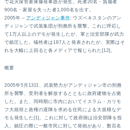
で花火保管倉庫爆発事故が発生。死者20名・負傷者
900名・家屋を失った者1,000名を出す。
2005年 –
アンディジャン事件
: ウズベキスタンのアン
ディジャンで武装集団が刑務所を襲撃。これに呼応し
て1万人以上のデモが発生したが、軍と治安部隊が武力
で鎮圧した。犠牲者は187人と発表されたが、実際はそ
れを大幅に上回ると各メディアで報じられた[12]。
概要
2005年5月13日、武装勢力がアンディジャン市の刑務
所を襲撃、受刑者を解放するとともに政府建物を占拠
した。また、同時期に市内においてイスラム・カリモ
フ大統領と政権の退陣を求める住民による大規模なデ
モも発生した[1]。これに対して政府側は治安部隊を投
入。鎮圧の際に一般市民に対して発砲があり、数百名