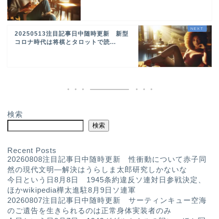
20250513注目記事日中随時更新 新型
コロナ時代は将棋とタロットで読...
検索
検索
Recent Posts
20260808注目記事日中随時更新 性衝動について赤子同
然の現代文明—解決はうらしま太郎研究しかないな
今日という日8月8日 1945条約違反ソ連対日参戦決定、
ほかwikipedia樺太進駐8月9日ソ連軍
20260807注目記事日中随時更新 サーティンキュー空海
のご遺告を生きられるのは正常身体実装者のみ