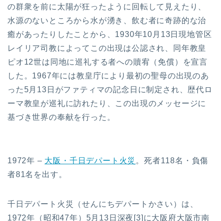
の群衆を前に太陽が狂ったように回転して見えたり、
水源のないところから水が湧き、飲む者に奇跡的な治
癒があったりしたことから、1930年10月13日現地管区
レイリア司教によってこの出現は公認され、同年教皇
ピオ12世は同地に巡礼する者への贖宥（免償）を宣言
した。1967年には教皇庁により最初の聖母の出現のあ
った5月13日がファティマの記念日に制定され、歴代ロ
ーマ教皇が巡礼に訪れたり、この出現のメッセージに
基づき世界の奉献を行った。
1972年 –
大阪・千日デパート火災
。死者118名・負傷
者81名を出す。
千日デパート火災（せんにちデパートかさい）は、
1972年（昭和47年）5月13日深夜[3]に大阪府大阪市南