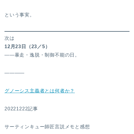
という事実。
次は
12
月23日（23／5）
――暴走・逸脱・制御不能の日。
————
グノーシス主義者とは何者か？
20221222記事
サーティンキュー師匠言説メモと感想