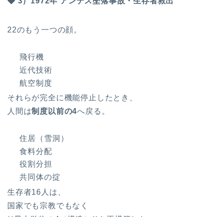
◆ 3）1972年 アンデス墜落事故・生存者救出
22のもう一つの顔。
飛行機
近代技術
航空制度
それらが完全に機能停止したとき、
人間は
制度以前の4
へ戻る。
住居（雪洞）
食料分配
役割分担
共同体の掟
生存者16人は、
国家でも宗教でもなく