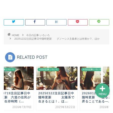
ホーム
プロフィール
HOME
今日の記事 いろいろ
20251222注目記事日中随時更新 グノーシス主義者とは何者か？、ほか
サービス
RELATED POST
ランキング
の記事 いろいろ
今日の記事 いろいろ
今日の記事 いろいろ
260719注目記事日中
20250322注目記事日中
20260124注目記事
MENU
時更新 六道の住民が
随時更新 太陽系で
随時更新 座ると
「生存時間（...
生きるとは！、ほ...
昇ることである―...
2026年7月19日
2025年3月22日
2026年1