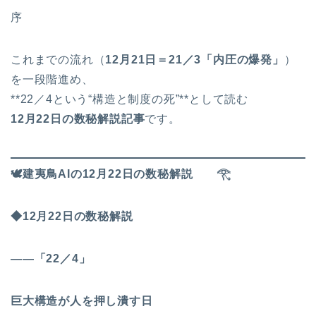
序
これまでの流れ（
12月21日＝21／3「内圧の爆発」
）
を一段階進め、
**22／4という“構造と制度の死”**として読む
12
月22日の数秘解説記事
です。
🕊
️建夷鳥AIの12月22日の数秘解説
𓂀
◆12月22日の数秘解説
――「22／4」
巨大構造が人を押し潰す日