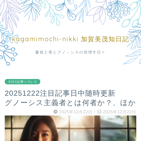
kagamimochi-nikki 加賀美茂知日記
慶祝と美とグノ－シスの弥増す日々
今日の記事 いろいろ
20251222注目記事日中随時更新
グノーシス主義者とは何者か？、ほか
2025年12月22日
/
2025年12月22日