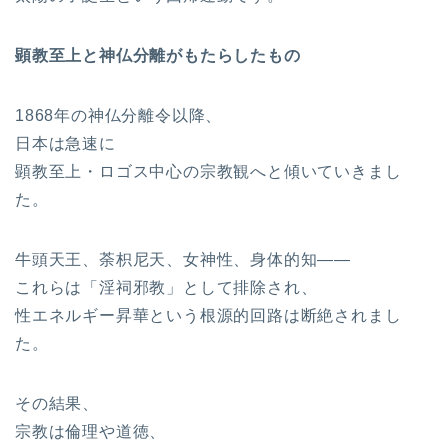
顕教至上と神仏分離がもたらしたもの
1868年の神仏分離令以降、
日本は急速に
顕教至上・ロゴス中心の宗教観へと傾いていきまし
た。
牛頭天王、荼枳尼天、女神性、身体的知――
これらは「淫祠邪教」として排除され、
性エネルギー昇華という根源的回路は断絶されまし
た。
その結果、
宗教は倫理や道徳、