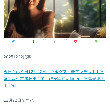
20251222記事
今日という日12月22日 ウルグアイ機アンデス山中墜
落事故生存者救出完了、ほか写真wikipedia墜落現場の
十字架
12月22日ですね