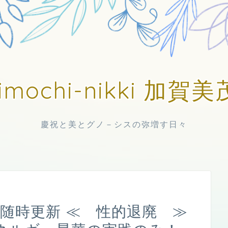
imochi-nikki 加
慶祝と美とグノ－シスの弥増す日々
日中随時更新 ≪ 性的退廃 ≫