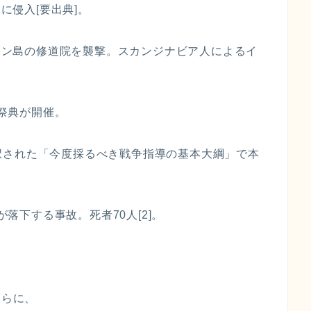
に侵入[要出典]。
ァーン島の修道院を襲撃。スカンジナビア人によるイ
の祭典が開催。
で採択された「今度採るべき戦争指導の基本大綱」で本
が落下する事故。死者70人[2]。
さらに、