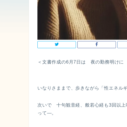
＜文書作成の6月7日は 夜の勤務明けに
いなりさままで、歩きながら「性エネル
次いで 十句観音経、般若心経も3回以
って—。