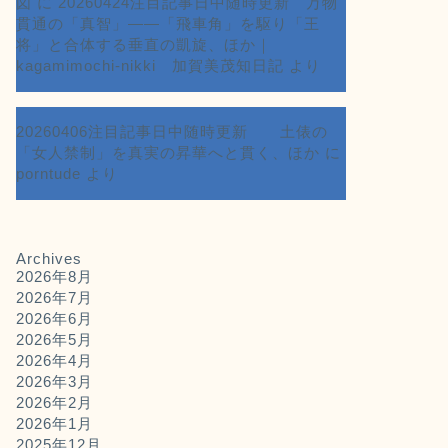
図
に
20260424注目記事日中随時更新 万物
貫通の「真智」――「飛車角」を駆り「王
将」と合体する垂直の凱旋、ほか｜
kagamimochi-nikki 加賀美茂知日記
より
20260406注目記事日中随時更新 土俵の
「女人禁制」を真実の昇華へと貫く、ほか
に
porntude
より
Archives
2026年8月
2026年7月
2026年6月
2026年5月
2026年4月
2026年3月
2026年2月
2026年1月
2025年12月