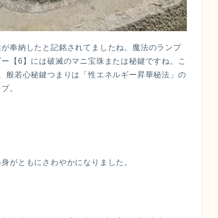
族が奉納したと記銘されてましたね。魔法のランプ
ダー【6】には破滅のマニ宝珠または秘鍵ですね。こ
珠、般若心秘鍵つまりは「性エネルギー昇華秘法」の
ンプ。
心身がともにさわやかになりました。