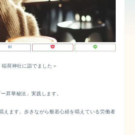
 稲荷神社に詣でました＞
ギー昇華秘法」実践します。
上唱えます。歩きながら般若心経を唱えている労働者