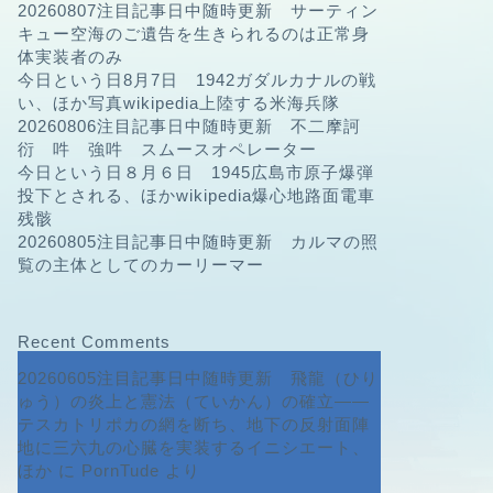
20260807注目記事日中随時更新 サーティン
キュー空海のご遺告を生きられるのは正常身
体実装者のみ
今日という日8月7日 1942ガダルカナルの戦
い、ほか写真wikipedia上陸する米海兵隊
20260806注目記事日中随時更新 不二摩訶
衍 吽 強吽 スムースオペレーター
今日という日８月６日 1945広島市原子爆弾
投下とされる、ほかwikipedia爆心地路面電車
残骸
20260805注目記事日中随時更新 カルマの照
覧の主体としてのカーリーマー
Recent Comments
20260605注目記事日中随時更新 飛龍（ひり
ゅう）の炎上と憲法（ていかん）の確立――
テスカトリポカの網を断ち、地下の反射面陣
地に三六九の心臓を実装するイニシエート、
ほか
に
PornTude
より