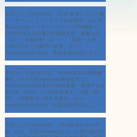
今日という日4月26日 1938 最速レシプロ機
メッサーシュミット２０９記録更新、ほか写
真wikipediaメッサーシュミット209機体
に
20260426注目記事日中随時更新 胎蔵の火
（13）と金剛の智（9）――「四国・九州」
に刻印された太陽神の凱旋、ほか｜
kagamimochi-nikki 加賀美茂知日記
より
今日という日4月25日 2005Jr福知山線脱線
事故、ほか写真wikipedia事故現場
に
20260425注目記事日中随時更新 逆襲する女
神の火（INRI）――性的破滅を「16番（雷
門）」の推進力へ変える真智、ほか｜
kagamimochi-nikki 加賀美茂知日記
より
今日という日4月24日 1915青年トルコ革
命、ほか 写真wikipediaミドハト憲法復活の