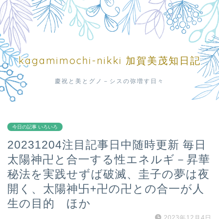
kagamimochi-nikki 加賀美茂知日記
慶祝と美とグノ－シスの弥増す日々
今日の記事 いろいろ
20231204注目記事日中随時更新 毎日
太陽神卍と合一する性エネルギ－昇華
秘法を実践せずば破滅、圭子の夢は夜
開く、太陽神卐+卍の卍との合一が人
生の目的 ほか
2023年12月4日