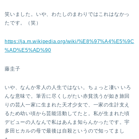
笑いました。いや、わたしのまわりではこれはなかっ
たです。（笑）
https://ja.m.wikipedia.org/wiki/%E8%97%A4%E5%9C
%AD%E5%AD%90
藤圭子
いや、なんか常人の人生ではない。ちょっと凄い いろ
んな意味で。筆舌に尽くしがたい赤貧洗うが如き旅回
りの芸人一家に生まれた天才少女で、一家の生計支え
るため幼い頃から芸能活動してたと。私が生まれた頃
デビューの人なんで私はあんま知らんかったです。宇
多田ヒカルの母で最後は自殺というので知ってまし