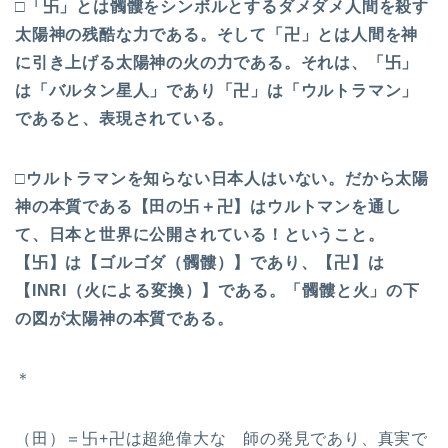
□「
卐
」とは髑髏をシンボルとするダメダメ人間を殺す
太陽神の残酷な力である。そして「卍」とは人間を神
に引き上げる太陽神の火の力である。それは、「
卐
」
は「バルタン星人」であり「卍」は「ウルトラマン」
であると、表現されている。
□ウルトラマンを知らない日本人はいない。だから太陽
神の本質である【田の
卐
＋卍】はウルトマンを通し
て、日本と世界に公開されている！ということ。
【
卐
】は【ゴルゴダ（髑髏）】であり、【卍】は
【INRI（火による変換）】である。「髑髏と火」の下
の図が太陽神の本質である。
＊
（田）＝卐+卍は超絶偉大な 師の発見であり、真実で