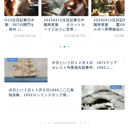
260514注目記事日中
20250415注目記事日中
20240913注目記事
時更新 567の関門を
随時更新 タロットカ
随時更新 鷲の性
し、体内（...
ードどおりに世界...
ルギー昇華秘法の...
2026年5月14日
2025年4月15日
2024年9
今日という日１２月４日 1872マリア
セレスト号乗員失踪事件、1965ニ...
今日という日１２月５日1894二〇三高
地攻略、1952ロンドンスモッグ発...