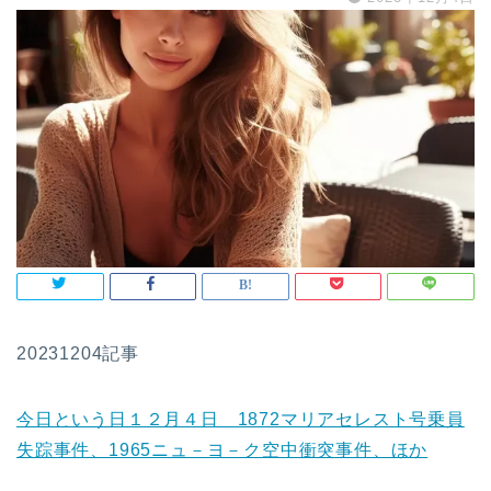
20231204記事
今日という日１２月４日 1872マリアセレスト号乗員
失踪事件、1965ニュ－ヨ－ク空中衝突事件、ほか