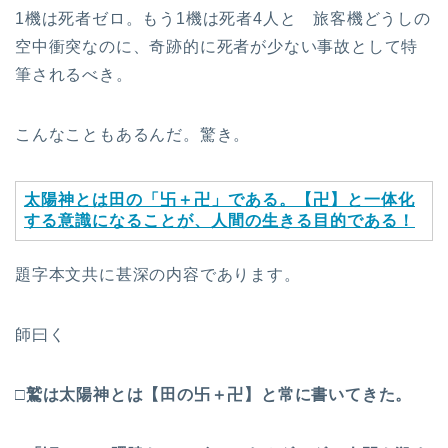
1機は死者ゼロ。もう1機は死者4人と 旅客機どうしの
空中衝突なのに、奇跡的に死者が少ない事故として特
筆されるべき。
こんなこともあるんだ。驚き。
太陽神とは田の「
卐
＋卍」である。【卍】と一体化
する意識になることが、人間の生きる目的である！
題字本文共に甚深の内容であります。
師曰く
□鷲は太陽神とは【田の
卐
＋卍】と常に書いてきた。