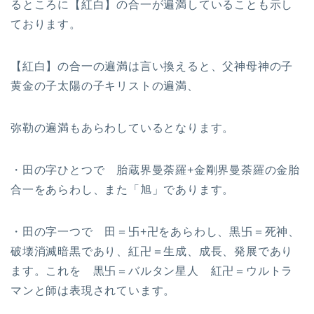
るところに【紅白】の合一が遍満していることも示し
ております。
【紅白】の合一の遍満は言い換えると、父神母神の子
黄金の子太陽の子キリストの遍満、
弥勒の遍満もあらわしているとなります。
・田の字ひとつで 胎蔵界曼荼羅+金剛界曼荼羅の金胎
合一をあらわし、また「旭」であります。
・田の字一つで 田＝卐+卍をあらわし、黒卐＝死神、
破壊消滅暗黒であり、紅卍＝生成、成長、発展であり
ます。これを 黒卐＝バルタン星人 紅卍＝ウルトラ
マンと師は表現されています。