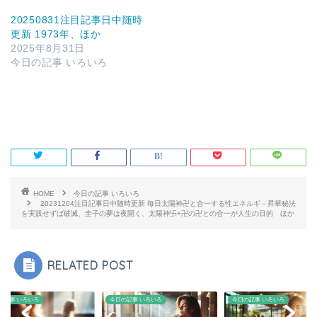
20250831注目記事日中随時
更新 1973年、ほか
2025年8月31日
今日の記事 いろいろ
HOME
今日の記事 いろいろ
20231204注目記事日中随時更新 毎日太陽神卍と合一する性エネルギ－昇華秘法
を実践せずば破滅、圭子の夢は夜開く、太陽神卐+卍の卍との合一が人生の目的 ほか
RELATED POST
の記事 いろいろ
今日の記事 いろいろ
今日の記事 いろいろ