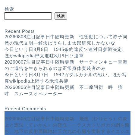
検索
検索
Recent Posts
20260808注目記事日中随時更新 性衝動について赤子同
然の現代文明—解決はうらしま太郎研究しかないな
今日という日8月8日 1945条約違反ソ連対日参戦決定、
ほかwikipedia樺太進駐8月9日ソ連軍
20260807注目記事日中随時更新 サーティンキュー空海
のご遺告を生きられるのは正常身体実装者のみ
今日という日8月7日 1942ガダルカナルの戦い、ほか写
真wikipedia上陸する米海兵隊
20260806注目記事日中随時更新 不二摩訶衍 吽 強
吽 スムースオペレーター
Recent Comments
20260605注目記事日中随時更新 飛龍（ひりゅう）の炎
上と憲法（ていかん）の確立――テスカトリポカの網を断
ち、地下の反射面陣地に三六九の心臓を実装するイニシエ