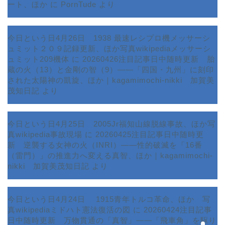
ート、ほか
に
PornTude
より
今日という日4月26日 1938 最速レシプロ機メッサーシ
ュミット２０９記録更新、ほか写真wikipediaメッサーシ
ュミット209機体
に
20260426注目記事日中随時更新 胎
蔵の火（13）と金剛の智（9）――「四国・九州」に刻印
された太陽神の凱旋、ほか｜kagamimochi-nikki 加賀美
茂知日記
より
今日という日4月25日 2005Jr福知山線脱線事故、ほか写
真wikipedia事故現場
に
20260425注目記事日中随時更
新 逆襲する女神の火（INRI）――性的破滅を「16番
ホーム
（雷門）」の推進力へ変える真智、ほか｜kagamimochi-
nikki 加賀美茂知日記
より
プロフィール
今日という日4月24日 1915青年トルコ革命、ほか 写
サービス
真wikipediaミドハト憲法復活の図
に
20260424注目記事
日中随時更新 万物貫通の「真智」――「飛車角」を駆り