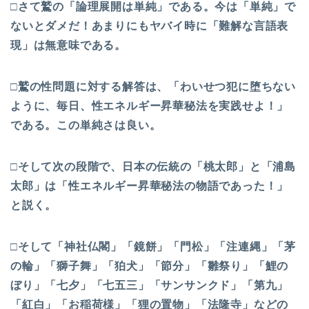
□さて鷲の「論理展開は単純」である。今は「単純」で
ないとダメだ！あまりにもヤバイ時に「難解な言語表
現」は無意味である。
□
鷲の性問題に対する解答は、「わいせつ犯に堕ちない
ように、毎日、性エネルギー昇華秘法を実践せよ！」
である。この単純さは良い。
□
そして次の段階で、日本の伝統の「桃太郎」と「浦島
太郎」は「性エネルギー昇華秘法の物語であった！」
と説く。
□
そして「神社仏閣」「鏡餅」「門松」「注連縄」「茅
の輪」「獅子舞」「狛犬」「節分」「雛祭り」「鯉の
ぼり」「七夕」「七五三」「サンサンクド」「第九」
「紅白」「お稲荷様」「狸の置物」「法隆寺」などの