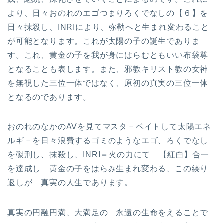
より、日々おのれのエゴつまりろくでなしの【６】を
日々抹殺し、INRIにより、弥勒へと生まれ変わること
が可能となります。これが太陽の子の誕生でありま
す。これ、黄金の子を我が身にはらむともいい布袋尊
となることも表します。また、邪教キリスト教の女神
を無視した三位一体ではなく、原初の真実の三位一体
となるのであります。
おのれのなかのAVを見てマスタ－ベイトして太陽エネ
ルギ－を日々浪費するゴミのようなエゴ、ろくでなし
を磔刑し、抹殺し、INRI＝火の力にて 【紅白】合一
を達成し 黄金の子をはらみ生まれ変わる、この繰り
返しが 真実の人生であります。
真実の円融円満、大満足の 永遠の生命をえることで