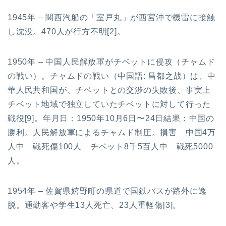
1945年 – 関西汽船の「室戸丸」が西宮沖で機雷に接触
し沈没。470人が行方不明[2]。
1950年 – 中国人民解放軍がチベットに侵攻（チャムド
の戦い）。チャムドの戦い（中国語: 昌都之战）は、中
華人民共和国が、チベットとの交渉の失敗後、事実上
チベット地域で独立していたチベットに対して行った
戦役[9]。年月日：1950年10月6日〜24日結果：中国の
勝利。人民解放軍によるチャムド制圧。損害 中国4万
人中 戦死傷100人 チベット8千5百人中 戦死5000
人。
1954年 – 佐賀県嬉野町の県道で国鉄バスが路外に逸
脱。通勤客や学生13人死亡、23人重軽傷[3]。