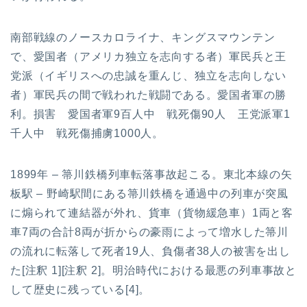
南部戦線のノースカロライナ、キングスマウンテン
で、愛国者（アメリカ独立を志向する者）軍民兵と王
党派（イギリスへの忠誠を重んじ、独立を志向しない
者）軍民兵の間で戦われた戦闘である。愛国者軍の勝
利。損害 愛国者軍9百人中 戦死傷90人 王党派軍1
千人中 戦死傷捕虜1000人。
1899年 – 箒川鉄橋列車転落事故起こる。東北本線の矢
板駅 – 野崎駅間にある箒川鉄橋を通過中の列車が突風
に煽られて連結器が外れ、貨車（貨物緩急車）1両と客
車7両の合計8両が折からの豪雨によって増水した箒川
の流れに転落して死者19人、負傷者38人の被害を出し
た[注釈 1][注釈 2]。明治時代における最悪の列車事故と
して歴史に残っている[4]。