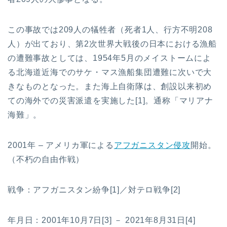
この事故では209人の犠牲者（死者1人、行方不明208
人）が出ており、第2次世界大戦後の日本における漁船
の遭難事故としては、1954年5月のメイストームによ
る北海道近海でのサケ・マス漁船集団遭難に次いで大
きなものとなった。また海上自衛隊は、創設以来初め
ての海外での災害派遣を実施した[1]。通称「マリアナ
海難」。
2001年 – アメリカ軍による
アフガニスタン侵攻
開始。
（不朽の自由作戦）
戦争：アフガニスタン紛争[1]／対テロ戦争[2]
年月日：2001年10月7日[3] － 2021年8月31日[4]