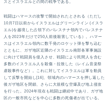
スとイスラエルとの間の戦争である。
戦闘はハマースの攻撃で開始されたとされる（ただし
10月7日以前からイスラエルはグリーンライン (イスラ
エル)を越境した占領下のパレスチナ領内でパレスチナ
人を2023年だけで250人前後殺害している）。ハマー
スはイスラエル領内に数千発のロケット弾を撃ち込む
とともに、ガザ地区近隣のイスラエル南部各軍事施設
に向けて戦闘員を侵入させ、戦闘により民間人を含む
多数のイスラエル人を殺傷・拉致した（レイム音楽祭
虐殺事件など）。これに対してイスラエルは軍を動員
して反撃を開始し[16]、領域内のハマースを押し返した
後ガザ地区を閉鎖、さらに大規模な空爆及び地上侵攻
を行った。2024年現在も戦闘は継続中であり、ガザ地
区の一般市民などを中心に多数の死傷者が出ている。