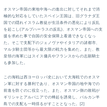
オスマン帝国の東地中海への進出に対してそれまで消
極的な対応をしていたスペイン王国は、旧グラナダ王
国での隠れイスラム教徒が生活条件の悪化により反乱
を起こし(アルプハーラスの反乱)、オスマン帝国への支
援を求めた事で自国の安全保障上看過できなくなっ
た。そこで支配下のジェノヴァやイタリアの諸都市、
マルタ騎士団等から最大限の戦力を集めた。また、教
皇領の海軍にはスイス傭兵やフランスからの志願騎士
も参加した。
この海戦は西ヨーロッパ史において大海戦でのオスマ
ン軍に対する勝利であり、オスマン帝国の地中海での
前進を防ぐのに役立った。また、オスマン側の敗戦が
ギリシャとアルバニアでの蜂起を誘発し、バルカン半
島での支配も一時揺るがすこととなった。[2]