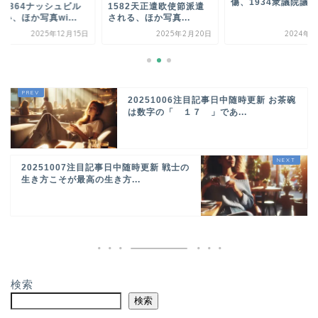
傷、1934衆議院議...
 1864ナッシュビル
1582天正遣欧使節派遣
い、ほか写真wi...
される、ほか写真...
2025年12月15日
2025年2月20日
2024年3
20251006注目記事日中随時更新 お茶碗
は数字の「 １７ 」であ...
20251007注目記事日中随時更新 戦士の
生き方こそが最高の生き方...
検索
検索