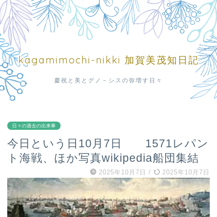
kagamimochi-nikki 加賀美茂知日記
慶祝と美とグノ－シスの弥増す日々
日々の過去の出来事
今日という日10月7日 1571レパン
ト海戦、ほか写真wikipedia船団集結
2025年10月7日
/
2025年10月7日