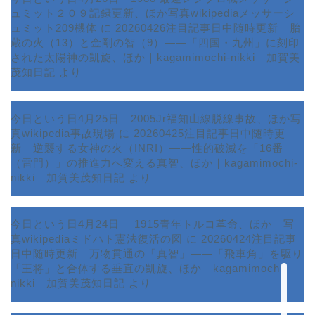
ュミット２０９記録更新、ほか写真wikipediaメッサーシ
ュミット209機体
に
20260426注目記事日中随時更新 胎
蔵の火（13）と金剛の智（9）――「四国・九州」に刻印
された太陽神の凱旋、ほか｜kagamimochi-nikki 加賀美
茂知日記
より
今日という日4月25日 2005Jr福知山線脱線事故、ほか写
真wikipedia事故現場
に
20260425注目記事日中随時更
新 逆襲する女神の火（INRI）――性的破滅を「16番
ホーム
（雷門）」の推進力へ変える真智、ほか｜kagamimochi-
nikki 加賀美茂知日記
より
プロフィール
今日という日4月24日 1915青年トルコ革命、ほか 写
サービス
真wikipediaミドハト憲法復活の図
に
20260424注目記事
日中随時更新 万物貫通の「真智」――「飛車角」を駆り
ランキング
「王将」と合体する垂直の凱旋、ほか｜kagamimochi-
nikki 加賀美茂知日記
より