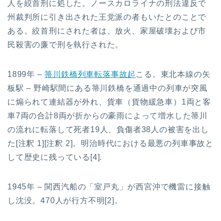
人を絞首刑に処した。ノースカロライナの刑法違反で
州裁判所に引き出された王党派の者もいたとのことで
ある。絞首刑にされた者は、放火、家屋破壊および市
民殺害の廉で刑を執行された。
1899年 –
箒川鉄橋列車転落事故起
こる。東北本線の矢
板駅 – 野崎駅間にある箒川鉄橋を通過中の列車が突風
に煽られて連結器が外れ、貨車（貨物緩急車）1両と客
車7両の合計8両が折からの豪雨によって増水した箒川
の流れに転落して死者19人、負傷者38人の被害を出し
た[注釈 1][注釈 2]。明治時代における最悪の列車事故と
して歴史に残っている[4].
1945年 – 関西汽船の「室戸丸」が西宮沖で機雷に接触
し沈没。470人が行方不明[2]。