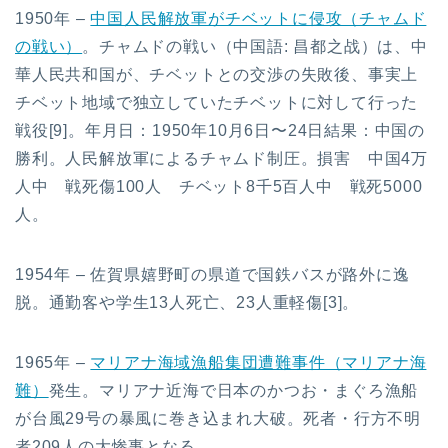
1950年 –
中国人民解放軍がチベットに侵攻（チャムド
の戦い）
。チャムドの戦い（中国語: 昌都之战）は、中
華人民共和国が、チベットとの交渉の失敗後、事実上
チベット地域で独立していたチベットに対して行った
戦役[9]。年月日：1950年10月6日〜24日結果：中国の
勝利。人民解放軍によるチャムド制圧。損害 中国4万
人中 戦死傷100人 チベット8千5百人中 戦死5000
人。
1954年 – 佐賀県嬉野町の県道で国鉄バスが路外に逸
脱。通勤客や学生13人死亡、23人重軽傷[3]。
1965年 –
マリアナ海域漁船集団遭難事件（マリアナ海
難）
発生。マリアナ近海で日本のかつお・まぐろ漁船
が台風29号の暴風に巻き込まれ大破。死者・行方不明
者209人の大惨事となる。