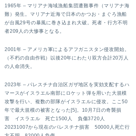
1965年 – マリアナ海域漁船集団遭難事件（マリアナ海
難）発生。マリアナ近海で日本のかつお・まぐろ漁船
が台風29号の暴風に巻き込まれ大破。死者・行方不明
者209人の大惨事となる。
2001年 – アメリカ軍によるアフガニスタン侵攻開始。
（不朽の自由作戦）以後20年にわたり双方合計20万人
の人命消失。
2023年 – パレスチナ自治区ガザ地区を実効支配するハ
マースがイスラエル南部にロケット弾を用いた大規模
攻撃を行い、複数の部隊がイスラエルに侵攻。ここ50
年で最大規模の被害となった[5]。10月7日の奇襲損
害 イスラエル 死亡1500人 負傷3720人
20231007から現在のパレスチナ損害 50000人死亡行
方不明 82000人負傷