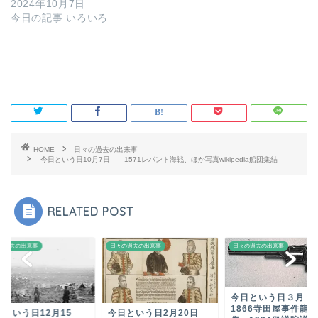
2024年10月7日
今日の記事 いろいろ
HOME
日々の過去の出来事
今日という日10月7日 1571レパント海戦、ほか写真wikipedia船団集結
RELATED POST
の過去の出来事
日々の過去の出来事
日々の過去の出来事
今日という日３月
1866寺田屋事件龍
日という日12月15
今日という日2月20日