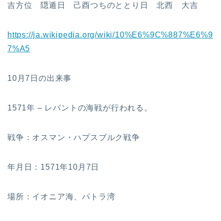
吉方位 隠遁日 己酉つちのととり日 北西 大吉
https://ja.wikipedia.org/wiki/10%E6%9C%887%E6%9
7%A5
10月7日の出来事
1571年 – レパントの海戦が行われる。
戦争：オスマン・ハプスブルク戦争
年月日：1571年10月7日
場所：イオニア海、パトラ湾