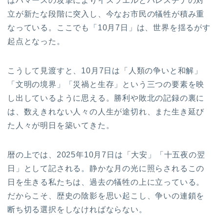
はハマースの攻撃によりイスラエルとパレスチナの対
立が新たな段階に突入し、今なお市民の犠牲が積み重
なっている。ここでも「10月7日」は、世界を揺るがす
起点となった。
こうして見渡すと、10月7日は「人類の争いと和解」
「文明の境界」「災禍と生存」という三つの要素を映
し出しているように思える。勝利や敗北の記録の裏に
は、数えきれない人々の人生が途切れ、また生き延び
た人々が明日を築いてきた。
暦の上では、2025年10月7日は「大安」「十五夜の翌
日」として記される。静かな月の光に照らされるこの
日を生きる私たちは、過去の犠牲の上に立っている。
だからこそ、歴史の陰影を思い起こし、争いの連鎖を
断ち切る選択をしなければならない。