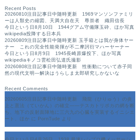
Recent Posts
20260810注目記事日中随時更新 1969マンソンファミリ
ーは人類史の縮図、天満大自在天 尊崇者 織田信長
今日という日8月10日 1944グアム守備隊玉砕、ほか写真
wikipedia投降する日本兵
20260809注目記事日中随時更新 玉手箱とは我が身体ヤー
ナー これの完全性能発揮が不二摩訶衍マハーヤーナー
今日という日8月9日 1945長崎原爆投下、ほか写真
wikipediaキノコ雲松田弘道氏撮影
20260808注目記事日中随時更新 性衝動について赤子同
然の現代文明—解決はうらしま太郎研究しかないな
Recent Comments
20260605注目記事日中随時更新 飛龍（ひりゅう）の炎
上と憲法（ていかん）の確立――テスカトリポカの網を断
ち、地下の反射面陣地に三六九の心臓を実装するイニシエ
ート、ほか
に
PornTude
より
今日という日4月26日 1938 最速レシプロ機メッサーシ