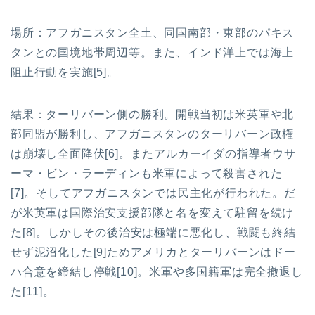
場所：アフガニスタン全土、同国南部・東部のパキス
タンとの国境地帯周辺等。また、インド洋上では海上
阻止行動を実施[5]。
結果：ターリバーン側の勝利。開戦当初は米英軍や北
部同盟が勝利し、アフガニスタンのターリバーン政権
は崩壊し全面降伏[6]。またアルカーイダの指導者ウサ
ーマ・ビン・ラーディンも米軍によって殺害された
[7]。そしてアフガニスタンでは民主化が行われた。だ
が米英軍は国際治安支援部隊と名を変えて駐留を続け
た[8]。しかしその後治安は極端に悪化し、戦闘も終結
せず泥沼化した[9]ためアメリカとターリバーンはドー
ハ合意を締結し停戦[10]。米軍や多国籍軍は完全撤退し
た[11]。