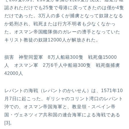
認されただけでも25隻で母港に戻ってきたのは僅か4隻
だけであった。3万人の多くが捕虜となって奴隷となる
か処刑され、戦死または行方不明者も少なくなかっ
た。オスマン帝国艦隊側のガレーの漕手となっていた
キリスト教徒の奴隷12000人が解放された。
損害 神聖同盟軍 8万人船籍300隻 戦死傷15000
人 オスマン軍 2万6千人中船籍300隻 戦死傷捕虜
42000人
レパントの海戦（レパントのかいせん）は、1571年10
月7日に起こった、ギリシャのコリント湾口のレパント
沖での、オスマン帝国海軍と、教皇領・スペイン帝
国・ヴェネツィア共和国の連合海軍による海戦である
[3]。