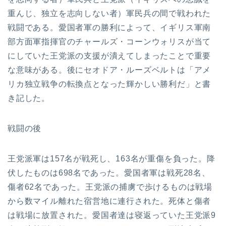
重んじ、独立を志向しない者）軍民兵の間で戦われた
戦闘である。愛国者軍の勝利によって、イギリス軍南
部方面軍指揮官のチャールズ・コーンウォリスが当て
にしていた王党派の支援が潰えてしまったことで重要
な意味がある。後にセオドア・ルーズベルトは「アメ
リカ独立戦争の転換点となった輝かしい勝利だ」と書
き記した。
戦闘の後
王党派軍は157名が戦死し、163名が重傷を負った。降
伏したものは698名であった。愛国者軍は戦死28名、
傷者62名であった。王党派の捕虜で歩けるものは戦場
から数マイル離れた宿営地に連行された。死体と傷者
は戦場に放置された。愛国者達は寝返っていた王党派9