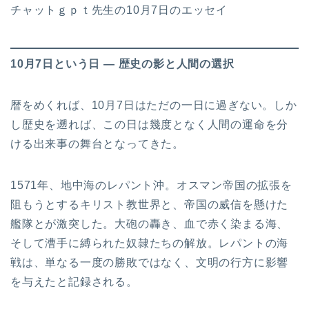
チャットｇｐｔ先生の10月7日のエッセイ
10月7日という日 ― 歴史の影と人間の選択
暦をめくれば、10月7日はただの一日に過ぎない。しか
し歴史を遡れば、この日は幾度となく人間の運命を分
ける出来事の舞台となってきた。
1571年、地中海のレパント沖。オスマン帝国の拡張を
阻もうとするキリスト教世界と、帝国の威信を懸けた
艦隊とが激突した。大砲の轟き、血で赤く染まる海、
そして漕手に縛られた奴隷たちの解放。レパントの海
戦は、単なる一度の勝敗ではなく、文明の行方に影響
を与えたと記録される。