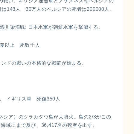
タイアの戦い。ギリシア連合軍とアケメネス朝ペルシアの
143人 30万人のペルシアの死者は200000人。
の役・漆川梁海戦: 日本水軍が朝鮮水軍を撃滅する。
0隻以上 死数千人
アイランドの戦いの本格的な戦闘が始まる。
人 イギリス軍 死傷350人
ドネシア）のクラカタウ島が大噴火。島の2/3がこの
域にまで及び、36,417名の死者を出す。