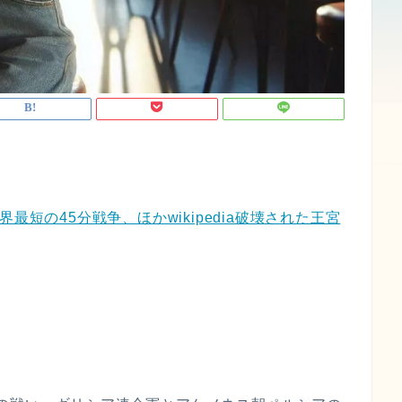
最短の45分戦争、ほかwikipedia破壊された王宮