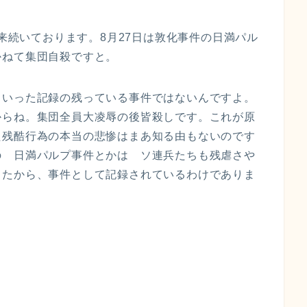
以来続いております。8月27日は敦化事件の日満パル
かねて集団自殺ですと。
ういった記録の残っている事件ではないんですよ。
からね。集団全員大凌辱の後皆殺しです。これが原
た残酷行為の本当の悲惨はまあ知る由もないのです
の 日満パルプ事件とかは ソ連兵たちも残虐さや
ったから、事件として記録されているわけでありま