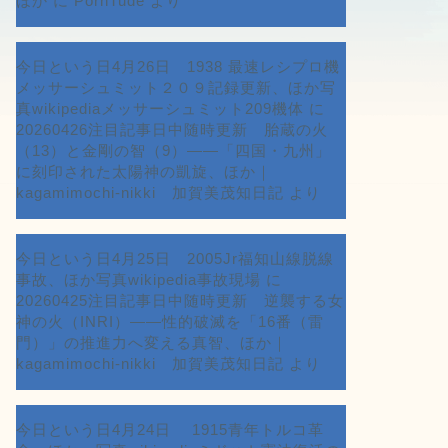
ほか
に
PornTude
より
今日という日4月26日 1938 最速レシプロ機
メッサーシュミット２０９記録更新、ほか写
真wikipediaメッサーシュミット209機体
に
20260426注目記事日中随時更新 胎蔵の火
（13）と金剛の智（9）――「四国・九州」
に刻印された太陽神の凱旋、ほか｜
kagamimochi-nikki 加賀美茂知日記
より
今日という日4月25日 2005Jr福知山線脱線
事故、ほか写真wikipedia事故現場
に
20260425注目記事日中随時更新 逆襲する女
神の火（INRI）――性的破滅を「16番（雷
門）」の推進力へ変える真智、ほか｜
kagamimochi-nikki 加賀美茂知日記
より
今日という日4月24日 1915青年トルコ革