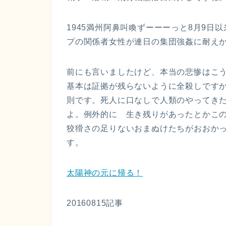
1945満州阿鼻叫喚ずーーーっと8月9日
プの関係者女性が連日の集団強姦に耐え
前にも言いましたけど、本当の悲惨はこ
基本は証拠が残らないように全殺しです
則です。死人に口なしで人類のやってき
よ。例外的に 生き残りがあったとかこ
狡猾さの足りないおまぬけたちがおおか
す。
太陽神の元に帰る！
20160815記事