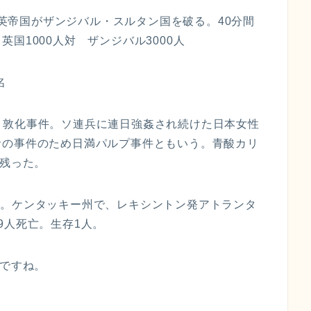
。大英帝国がザンジバル・スルタン国を破る。40分間
国1000人対 ザンジバル3000人
名
戦: 敦化事件。ソ連兵に連日強姦され続けた日本女性
者の事件のため日満パルプ事件ともいう。青酸カリ
き残った。
敗事故。ケンタッキー州で、レキシントン発アトランタ
9人死亡。生存1人。
日ですね。
。