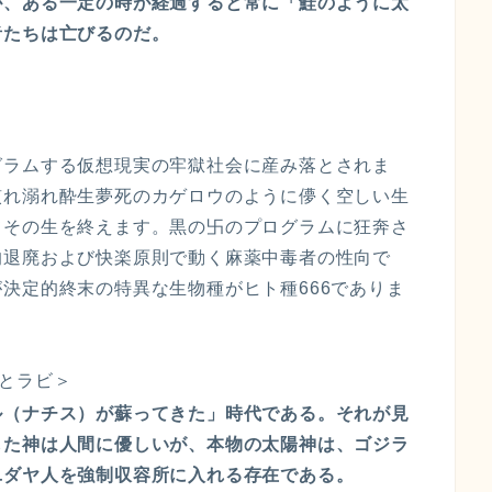
が、ある一定の時が経過すると常に「鮭のように太
者たちは亡びるのだ。
グラムする仮想現実の牢獄社会に産み落とされま
慣れ溺れ酔生夢死のカゲロウのように儚く空しい生
てその生を終えます。黒の卐のプログラムに狂奔さ
的退廃および快楽原則で動く麻薬中毒者の性向で
決定的終末の特異な生物種がヒト種666でありま
とラビ＞
ル（ナチス）が蘇ってきた」時代である。それが見
した神は人間に優しいが、本物の太陽神は、ゴジラ
ユダヤ人を強制収容所に入れる存在である。