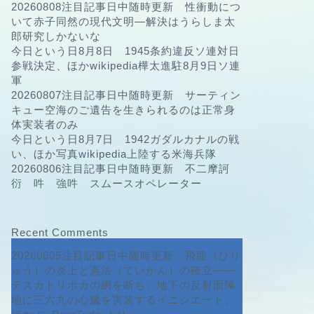
20260808注目記事日中随時更新 性衝動につ
いて赤子同然の現代文明—解決はうらしま太
郎研究しかないな
今日という日8月8日 1945条約違反ソ連対日
参戦決定、ほかwikipedia樺太進駐8月9日ソ連
軍
20260807注目記事日中随時更新 サーティン
キュー空海のご遺告を生きられるのは正常身
体実装者のみ
今日という日8月7日 1942ガダルカナルの戦
い、ほか写真wikipedia上陸する米海兵隊
20260806注目記事日中随時更新 不二摩訶
衍 吽 強吽 スムースオペレーター
Recent Comments
20260605注目記事日中随時更新 飛龍（ひり
ゅう）の炎上と憲法（ていかん）の確立――
テスカトリポカの網を断ち、地下の反射面陣
地に三六九の心臓を実装するイニシエート、