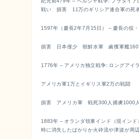
紀元前479年 – ペルシャ戦争: プラ
戦い 損害 11万のギリシア連合軍の死者は
1597年（慶長2年7月15日） – 慶長
損害 日本僅少 朝鮮水軍 鹵獲軍艦16
1776年 – アメリカ独立戦争: ロング
アメリカ軍1万とイギリス軍2万の戦闘
損害 アメリカ軍 戦死300人捕虜1000
1883年 – オランダ領東インド（現イン
時に消失したばかりか火砕流や津波が周辺海