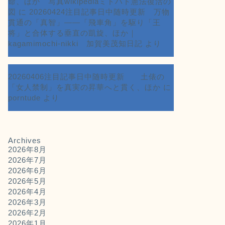
命、ほか 写真wikipediaミドハト憲法復活の
図
に
20260424注目記事日中随時更新 万物
貫通の「真智」――「飛車角」を駆り「王
将」と合体する垂直の凱旋、ほか｜
kagamimochi-nikki 加賀美茂知日記
より
20260406注目記事日中随時更新 土俵の
「女人禁制」を真実の昇華へと貫く、ほか
に
porntude
より
Archives
2026年8月
2026年7月
2026年6月
2026年5月
2026年4月
2026年3月
2026年2月
2026年1月