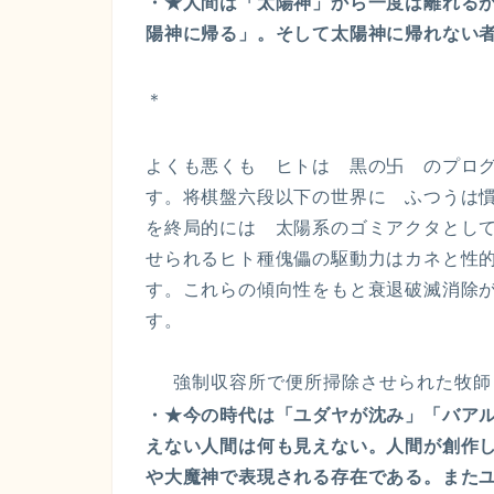
・★人間は「太陽神」から一度は離れる
陽神に帰る」。そして太陽神に帰れない
＊
よくも悪くも ヒトは 黒の卐 のプロ
す。将棋盤六段以下の世界に ふつうは
を終局的には 太陽系のゴミアクタとし
せられるヒト種傀儡の駆動力はカネと性
す。これらの傾向性をもと衰退破滅消除が
す。
強制収容所で便所掃除させられた牧師
・★今の時代は「ユダヤが沈み」「バア
えない人間は何も見えない。人間が創作
や大魔神で表現される存在である。また