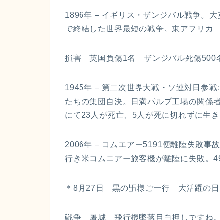
1896年 – イギリス・ザンジバル戦争
で終結した世界最短の戦争。東アフリカ 英
損害 英国負傷1名 ザンジバル死傷500
1945年 – 第二次世界大戦・ソ連対日参
たちの集団自決。日満パルプ工場の関係
にて23人が死亡、5人が死に切れずに生
2006年 – コムエアー5191便離陸失
行き米コムエアー旅客機が離陸に失敗。4
＊8月27日 黒の卐様ご一行 大活躍の
戦争 屠城 飛行機墜落目白押しですね