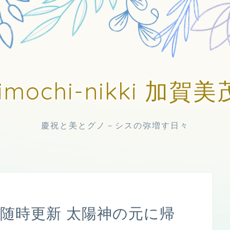
imochi-nikki 加
慶祝と美とグノ－シスの弥増す日々
日中随時更新 太陽神の元に帰