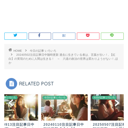
HOME
今日の記事 いろいろ
20240502注目記事日中随時更新 過去に生きている者は、言葉が古い！, 【紅
白】の実現のために人間は生きる！ ～ 六道の政治の世界は変わりようがない！,ほ
か
RELATED POST
の記事 いろいろ
今日の記事 いろいろ
今日の記事 いろいろ
240913注目記事日中
20240110注目記事日中
20250507注目記事