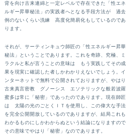
背を向け古来連綿と一定レベルで存在できた「性エネ
ルギー昇華秘法」の実践者へとなる手段方法が 過去
例のないくらい洗練 高度化簡易化もしているのであ
ります。
それが、サーティンキュウ師匠の「性エネルギー昇華
秘法」ということであります。これを奇跡、究極、ミ
ラクルと私が言うことの意味は もう実践してその成
果を現実に確認した者しかわかりえないでしょう。イ
ンターネットで無料で公開されておりますが、やはり
古来真言密教 グノーシス エソテリックな般若波羅
蜜多は常に「秘密」であったのであります。現在師匠
は 太陽の光のごとくＩＴを使用し、この偉大な手法
を完全公開開放しているのでありますが、結局これも
わかるものにしかわからぬという結論になりますので
その意味でやはり「秘密」なのであります。