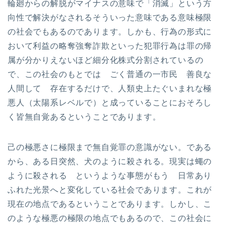
輪廻からの解脱がマイナスの意味で「消滅」という方
向性で解決がなされるそういった意味である意味極限
の社会でもあるのであります。しかも、行為の形式に
おいて利益の略奪強奪詐欺といった犯罪行為は罪の帰
属が分かりえないほど細分化株式分割されているの
で、この社会のもとでは ごく普通の一市民 善良な
人間して 存在するだけで、人類史上たぐいまれな極
悪人（太陽系レベルで）と成っていることにおそろし
く皆無自覚あるということであります。
己の極悪さに極限まで無自覚罪の意識がない。である
から、ある日突然、犬のように殺される。現実は蠅の
ように殺される というような事態がもう 日常あり
ふれた光景へと変化している社会であります。これが
現在の地点であるということであります。しかし、こ
のような極悪の極限の地点でもあるので、この社会に