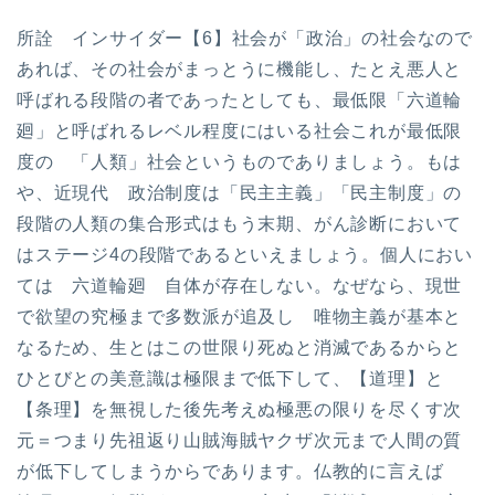
所詮 インサイダー【6】社会が「政治」の社会なので
あれば、その社会がまっとうに機能し、たとえ悪人と
呼ばれる段階の者であったとしても、最低限「六道輪
廻」と呼ばれるレベル程度にはいる社会これが最低限
度の 「人類」社会というものでありましょう。もは
や、近現代 政治制度は「民主主義」「民主制度」の
段階の人類の集合形式はもう末期、がん診断において
はステージ4の段階であるといえましょう。個人におい
ては 六道輪廻 自体が存在しない。なぜなら、現世
で欲望の究極まで多数派が追及し 唯物主義が基本と
なるため、生とはこの世限り死ぬと消滅であるからと
ひとびとの美意識は極限まで低下して、【道理】と
【条理】を無視した後先考えぬ極悪の限りを尽くす次
元＝つまり先祖返り山賊海賊ヤクザ次元まで人間の質
が低下してしまうからであります。仏教的に言えば