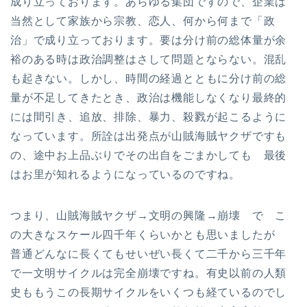
成り立っております。あらゆる集団ですので、企業は
当然として家族から宗教、恋人、何から何まで「政
治」で成り立っております。要は分け前の総体量が余
裕のある時は政治調整はさして問題とならない。混乱
も起きない。しかし、時間の経過とともに分け前の総
量が不足してきたとき、政治は機能しなくなり最終的
には間引き、追放、排除、暴力、殺戮が起こるように
なっています。所詮は出発点が山賊海賊ヤクザですも
の、途中お上品ぶりでその出自をごまかしても 最後
はお里が知れるようになっているのですね。
つまり、山賊海賊ヤクザ→文明の興隆→崩壊 で こ
の大きなスケール四千年くらいかとも思いましたが
普通どんなに長くてもせいぜい長くて二千から三千年
で一文明サイクルは完全崩壊ですね。有史以前の人類
史ももうこの長期サイクルをいくつも経ているのでし