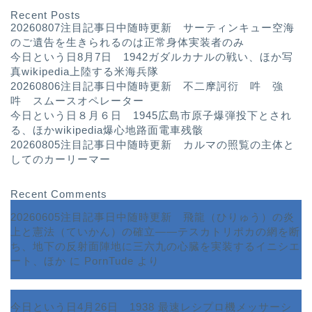
Recent Posts
20260807注目記事日中随時更新 サーティンキュー空海
のご遺告を生きられるのは正常身体実装者のみ
今日という日8月7日 1942ガダルカナルの戦い、ほか写
真wikipedia上陸する米海兵隊
20260806注目記事日中随時更新 不二摩訶衍 吽 強
吽 スムースオペレーター
今日という日８月６日 1945広島市原子爆弾投下とされ
る、ほかwikipedia爆心地路面電車残骸
20260805注目記事日中随時更新 カルマの照覧の主体と
してのカーリーマー
Recent Comments
20260605注目記事日中随時更新 飛龍（ひりゅう）の炎
上と憲法（ていかん）の確立――テスカトリポカの網を断
ち、地下の反射面陣地に三六九の心臓を実装するイニシエ
ート、ほか
に
PornTude
より
今日という日4月26日 1938 最速レシプロ機メッサーシ