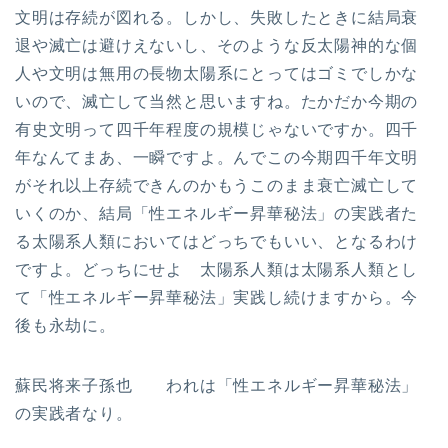
文明は存続が図れる。しかし、失敗したときに結局衰
退や滅亡は避けえないし、そのような反太陽神的な個
人や文明は無用の長物太陽系にとってはゴミでしかな
いので、滅亡して当然と思いますね。たかだか今期の
有史文明って四千年程度の規模じゃないですか。四千
年なんてまあ、一瞬ですよ。んでこの今期四千年文明
がそれ以上存続できんのかもうこのまま衰亡滅亡して
いくのか、結局「性エネルギー昇華秘法」の実践者た
る太陽系人類においてはどっちでもいい、となるわけ
ですよ。どっちにせよ 太陽系人類は太陽系人類とし
て「性エネルギー昇華秘法」実践し続けますから。今
後も永劫に。
蘇民将来子孫也 われは「性エネルギー昇華秘法」
の実践者なり。