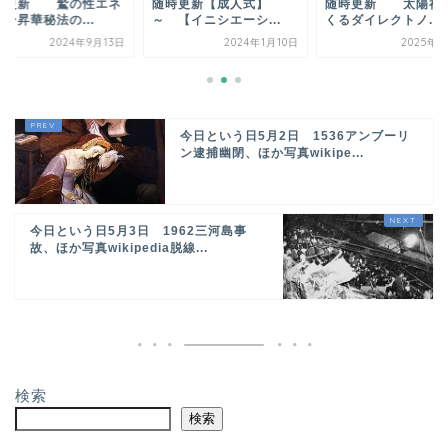
時更新 鷲の性エネ
随時更新【成人式】
随時更新 太陽神
ー昇華秘法の...
～ 【イニシエーシ...
くるダイレクトノ...
2024年9月13日
2024年1月10日
2025年5
今日という日5月2日 1536アンブーリ
ン逮捕幽閉、ほか写真wikipe...
今日という日5月3日 1962三河島事
故、ほか写真wikipedia脱線...
検索
検索