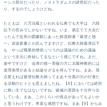
ーシス部分だったり、ノストラダムスの諸世紀だった
り、するのでしょうけどね。
たとえば、八万法蔵といわれる仏典でも大半は 六段
以下の営みでしかないですね。いま、易立てて大吉だ
ったんで近所の図書館にあった師茂樹著『最澄と徳
一』岩波新書とか読んでますけど、伝教大師最澄以下
も やっぱ職業的僧侶っつうのは議論のための議論
という次元に終始してるなという感じですね。まだ、
途中ですけど 会津の徳一菩薩の方に太陽神教的には
道理条理があると結論せざるを得んですね。まあ、視
点変えれば最澄伝教大師ってまあ十分黒の卐の行者た
る活動のヒトとも思えましたね。【6】においては絶対
に救い主でなはないですね、破滅の原因を十分作り出
している。まあ、このくらいの視点があってもよいか
と思うわけです。率直な感想ですね。まあ【9】からみ