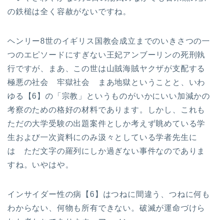
の鉄槌は全く容赦がないですね。
ヘンリー8世のイギリス国教会成立までのいきさつの一
つのエピソードにすぎない王妃アンブーリンの死刑執
行ですが、まあ、この世は山賊海賊ヤクザが支配する
極悪の社会 牢獄社会 まあ地獄ということと、いわ
ゆる【6】の「宗教」というものがいかにいい加減かの
考察のための格好の材料であります。しかし、これも
ただの大学受験の出題案件としか考えず眺めている学
生および一次資料にのみ汲々としている学者先生に
は ただ文字の羅列にしか過ぎない事件なのでありま
すね。いやはや。
インサイダー性の病【6】はつねに間違う、つねに何も
わからない、何物も所有できない。破滅が運命づけら