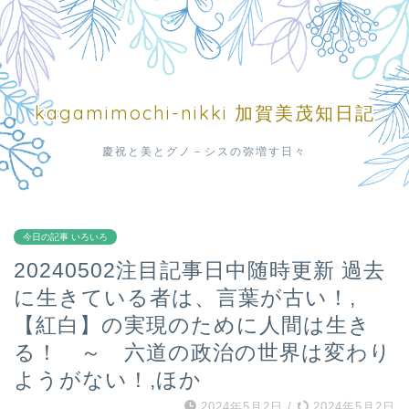
kagamimochi-nikki 加賀美茂知日記
慶祝と美とグノ－シスの弥増す日々
今日の記事 いろいろ
20240502注目記事日中随時更新 過去
に生きている者は、言葉が古い！,
【紅白】の実現のために人間は生き
る！ ～ 六道の政治の世界は変わり
ようがない！,ほか
2024年5月2日
/
2024年5月2日