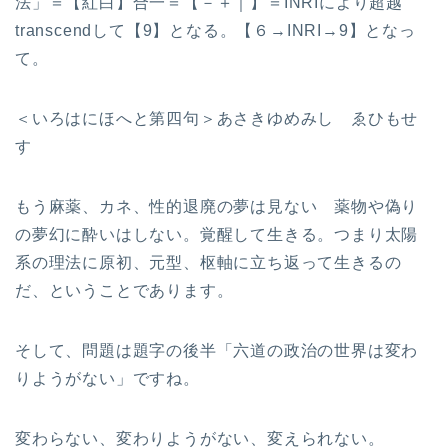
法」＝【紅白】合一＝【－＋｜】＝INRIにより超越
transcendして【9】となる。【６→INRI→9】となっ
て。
＜いろはにほへと第四句＞あさきゆめみし ゑひもせ
す
もう麻薬、カネ、性的退廃の夢は見ない 薬物や偽り
の夢幻に酔いはしない。覚醒して生きる。つまり太陽
系の理法に原初、元型、枢軸に立ち返って生きるの
だ、ということであります。
そして、問題は題字の後半「六道の政治の世界は変わ
りようがない」ですね。
変わらない、変わりようがない、変えられない。