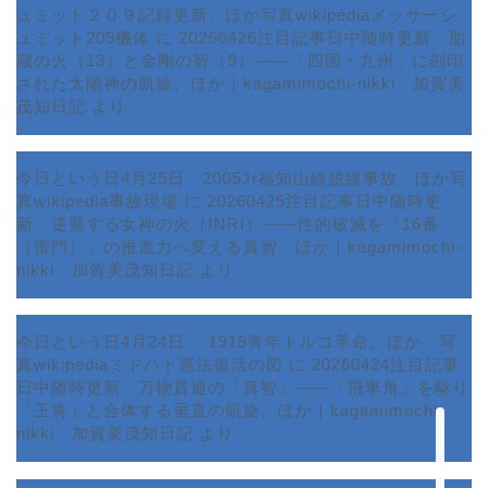
ュミット２０９記録更新、ほか写真wikipediaメッサーシ
ュミット209機体
に
20260426注目記事日中随時更新 胎
蔵の火（13）と金剛の智（9）――「四国・九州」に刻印
された太陽神の凱旋、ほか｜kagamimochi-nikki 加賀美
茂知日記
より
今日という日4月25日 2005Jr福知山線脱線事故、ほか写
真wikipedia事故現場
に
20260425注目記事日中随時更
新 逆襲する女神の火（INRI）――性的破滅を「16番
ホーム
（雷門）」の推進力へ変える真智、ほか｜kagamimochi-
nikki 加賀美茂知日記
より
プロフィール
今日という日4月24日 1915青年トルコ革命、ほか 写
サービス
真wikipediaミドハト憲法復活の図
に
20260424注目記事
日中随時更新 万物貫通の「真智」――「飛車角」を駆り
ランキング
「王将」と合体する垂直の凱旋、ほか｜kagamimochi-
nikki 加賀美茂知日記
より