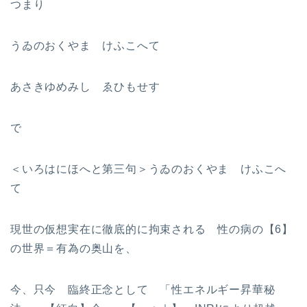
つまり
うゐのおくやま けふこへて
あさきゆめみし ゑひもせす
で
＜いろはにほへと第三句＞うゐのおくやま けふこへ
て
現世の仮想実在に徹底的に拘束される 性の病の【6】
の世界＝有為の奥山を、
今、只今 臨終正念として 「性エネルギー昇華秘