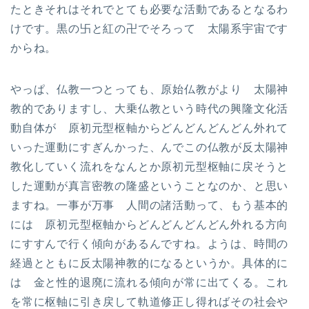
たときそれはそれでとても必要な活動であるとなるわ
けです。黒の卐と紅の卍でそろって 太陽系宇宙です
からね。
やっぱ、仏教一つとっても、原始仏教がより 太陽神
教的でありますし、大乗仏教という時代の興隆文化活
動自体が 原初元型枢軸からどんどんどんどん外れて
いった運動にすぎんかった、んでこの仏教が反太陽神
教化していく流れをなんとか原初元型枢軸に戻そうと
した運動が真言密教の隆盛ということなのか、と思い
ますね。一事が万事 人間の諸活動って、もう基本的
には 原初元型枢軸からどんどんどんどん外れる方向
にすすんで行く傾向があるんですね。ようは、時間の
経過とともに反太陽神教的になるというか。具体的に
は 金と性的退廃に流れる傾向が常に出てくる。これ
を常に枢軸に引き戻して軌道修正し得ればその社会や