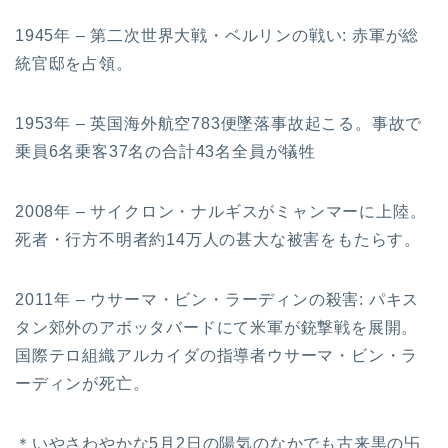
1945年 – 第二次世界大戦・ベルリンの戦い: 赤軍が総
統官邸を占領。
1953年 – 英国海外航空783便墜落事故起こる。事故で
乗員6名乗客37名の合計43名全員が犠牲
2008年 – サイクロン・ナルギスがミャンマーに上陸。
死者・行方不明者約14万人の甚大な被害をもたらす。
2011年 – ウサーマ・ビン・ラーディンの殺害: パキス
タン郊外のアボッタバードにて米軍が銃撃戦を展開。
国際テロ組織アルカイダの指導者ウサーマ・ビン・ラ
ーディンが死亡。
＊いやさわやかな5月2日の陽気のなかでも古来黒の卐