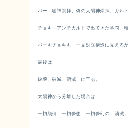
パー—嘘神崇拝、偽の太陽神崇拝。カル
チョキ—アンチカルトで出てきた学問。
パーもチョキも 一見対立構造に見える
最後は
破壊、破滅、消滅、に至る。
太陽神から分離した場合は
一切顛倒 一切夢想 一切夢幻の 消滅