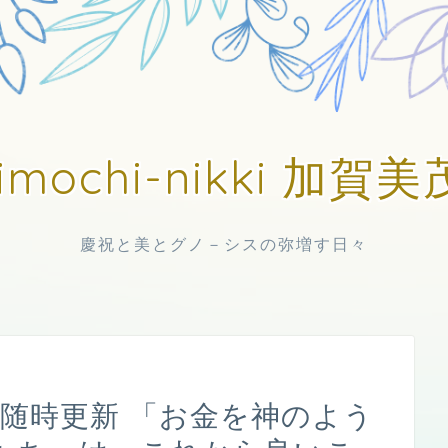
imochi-nikki 加
慶祝と美とグノ－シスの弥増す日々
日中随時更新 「お金を神のよう