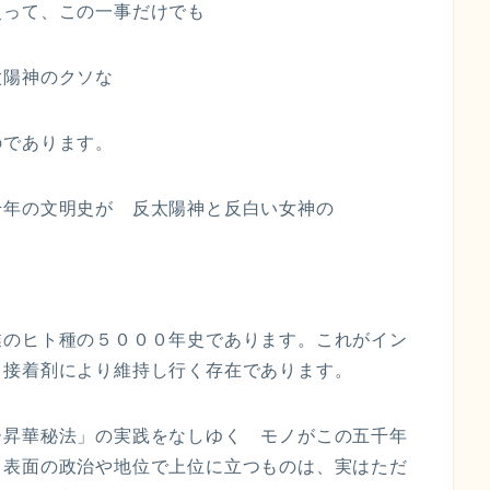
史って、この一事だけでも
太陽神のクソな
のであります。
千年の文明史が 反太陽神と反白い女神の
業のヒト種の５０００年史であります。これがイン
う接着剤により維持し行く存在であります。
ー昇華秘法」の実践をなしゆく モノがこの五千年
。表面の政治や地位で上位に立つものは、実はただ