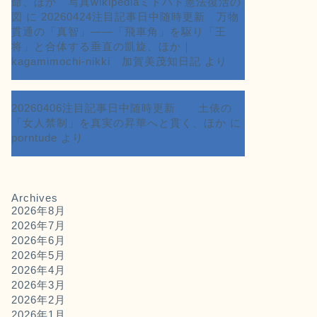
命、ほか 写真wikipediaミドハト憲法復活の
図
に
20260424注目記事日中随時更新 万物
貫通の「真智」――「飛車角」を駆り「王
将」と合体する垂直の凱旋、ほか｜
kagamimochi-nikki 加賀美茂知日記
より
20260406注目記事日中随時更新 土俵の
「女人禁制」を真実の昇華へと貫く、ほか
に
porntude
より
Archives
2026年8月
2026年7月
2026年6月
2026年5月
2026年4月
2026年3月
2026年2月
2026年1月