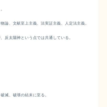
ト。
唯物論、文献至上主義、法実証主義、人定法主義。
が、反太陽神という点では共通している。
、破滅、破壊の結末に至る。