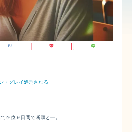
ーン・グレイ処刑される
歳で在位９日間で断頭と—。