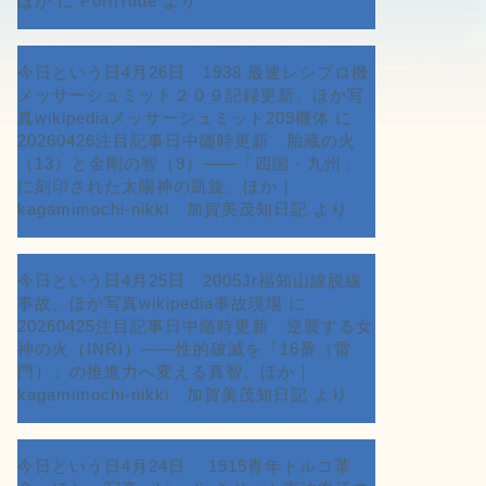
ほか
に
PornTude
より
今日という日4月26日 1938 最速レシプロ機
メッサーシュミット２０９記録更新、ほか写
真wikipediaメッサーシュミット209機体
に
20260426注目記事日中随時更新 胎蔵の火
（13）と金剛の智（9）――「四国・九州」
に刻印された太陽神の凱旋、ほか｜
kagamimochi-nikki 加賀美茂知日記
より
今日という日4月25日 2005Jr福知山線脱線
事故、ほか写真wikipedia事故現場
に
20260425注目記事日中随時更新 逆襲する女
神の火（INRI）――性的破滅を「16番（雷
門）」の推進力へ変える真智、ほか｜
kagamimochi-nikki 加賀美茂知日記
より
今日という日4月24日 1915青年トルコ革