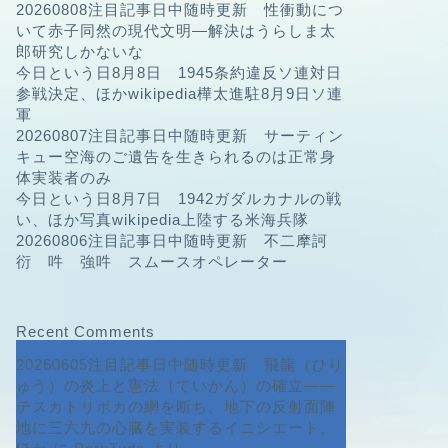
20260808注目記事日中随時更新 性衝動につ
いて赤子同然の現代文明—解決はうらしま太
郎研究しかないな
今日という日8月8日 1945条約違反ソ連対日
参戦決定、ほかwikipedia樺太進駐8月9日ソ連
軍
20260807注目記事日中随時更新 サーティン
キュー空海のご遺告を生きられるのは正常身
体実装者のみ
今日という日8月7日 1942ガダルカナルの戦
い、ほか写真wikipedia上陸する米海兵隊
20260806注目記事日中随時更新 不二摩訶
衍 吽 強吽 スムースオペレーター
Recent Comments
20260605注目記事日中随時更新 飛龍（ひり
ゅう）の炎上と憲法（ていかん）の確立――
テスカトリポカの網を断ち、地下の反射面陣
地に三六九の心臓を実装するイニシエート、