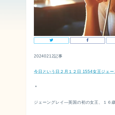
20240212記事
今日という日２月１２日 1554女王ジェ
＊
ジェーングレイ—英国の初の女王、１６