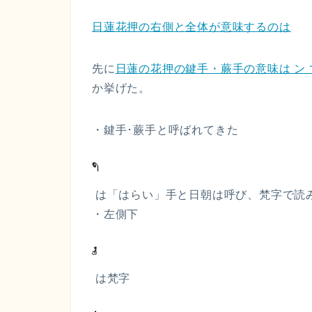
日蓮花押の右側と全体が意味するのは
先に
日蓮の花押の鍵手・蕨手の意味は ン
か挙げた。
・鍵手･蕨手と呼ばれてきた
は「はらい」手と日朝は呼び、梵字で読
・左側下
は梵字