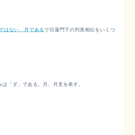
 ではない、月である
で日蓮門下の判形相伝をいくつ
みは「ダ」である。月、月支を表す。