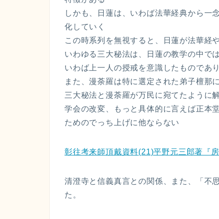
しかも、日蓮は、いわば法華経典から一
化していく
この時系列を無視すると、日蓮が法華経
いわゆる三大秘法は、日蓮の教学の中で
いわば上一人の授戒を意識したものであ
また、漫荼羅は特に選定された弟子檀那
三大秘法と漫荼羅が万民に宛てたように
学会の改変、もっと具体的に言えば正本
ためのでっち上げに他ならない
彰往考来師頂戴資料(21)平野元三郎著『
清澄寺と信義真言との関係、また、「不
た。