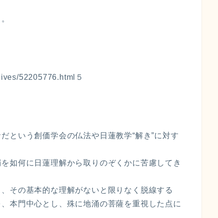
る。
rchives/52205776.html５
だという創価学会の仏法や日蓮教学“解き”に対す
濁を如何に日蓮理解から取りのぞくかに苦慮してき
り、その基本的な理解がないと限りなく脱線する
を、本門中心とし、殊に地涌の菩薩を重視した点に