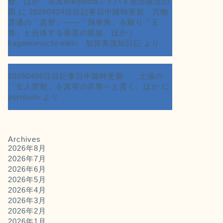
命、ほか 写真wikipediaミドハト憲法復活の
図
に
20260424注目記事日中随時更新 万物
貫通の「真智」――「飛車角」を駆り「王
将」と合体する垂直の凱旋、ほか｜
kagamimochi-nikki 加賀美茂知日記
より
20260406注目記事日中随時更新 土俵の
「女人禁制」を真実の昇華へと貫く、ほか
に
porntude
より
Archives
2026年8月
2026年7月
2026年6月
2026年5月
2026年4月
2026年3月
2026年2月
2026年1月