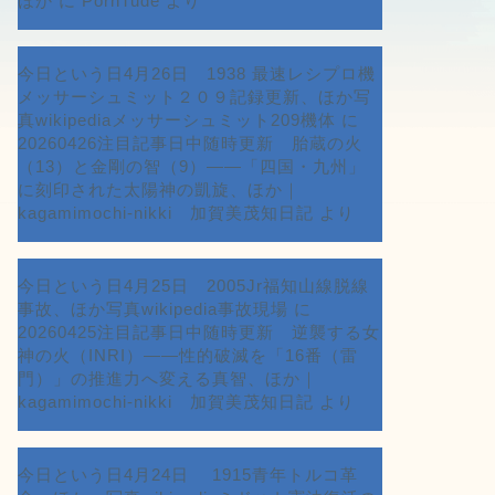
ほか
に
PornTude
より
今日という日4月26日 1938 最速レシプロ機
メッサーシュミット２０９記録更新、ほか写
真wikipediaメッサーシュミット209機体
に
20260426注目記事日中随時更新 胎蔵の火
（13）と金剛の智（9）――「四国・九州」
に刻印された太陽神の凱旋、ほか｜
kagamimochi-nikki 加賀美茂知日記
より
今日という日4月25日 2005Jr福知山線脱線
事故、ほか写真wikipedia事故現場
に
20260425注目記事日中随時更新 逆襲する女
神の火（INRI）――性的破滅を「16番（雷
門）」の推進力へ変える真智、ほか｜
kagamimochi-nikki 加賀美茂知日記
より
今日という日4月24日 1915青年トルコ革