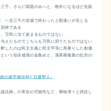
念三千、さらに唱題のみへと、晩年になるほど先鋭
や、一念三千の宣揚で終わったと勘違いが生じる
は別枠である
り、万民に当て嵌まるものではない
に与えたものでこちらも万民に宛てたものではない
解釈したのは民主主義と民主平等に馬乗りした創価
堂という似非戒壇の金集めと、漫荼羅複製の乱売の
房総の虚空蔵信仰と日蓮聖人』
思議法師」の実在の可能性など、興味津々と拝読し