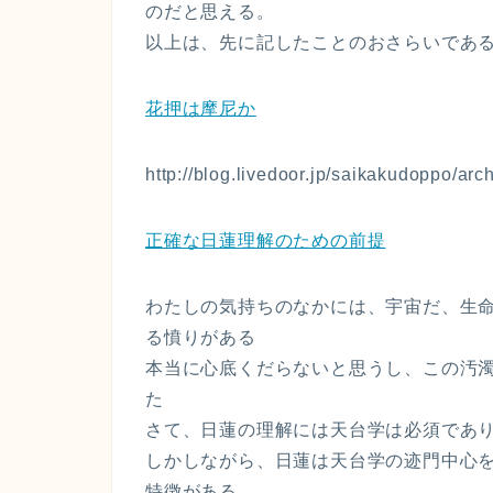
のだと思える。
以上は、先に記したことのおさらいであ
花押は摩尼か
http://blog.livedoor.jp/saikakudoppo/a
正確な日蓮理解のための前提
わたしの気持ちのなかには、宇宙だ、生命
る憤りがある
本当に心底くだらないと思うし、この汚
た
さて、日蓮の理解には天台学は必須であ
しかしながら、日蓮は天台学の迹門中心
特徴がある