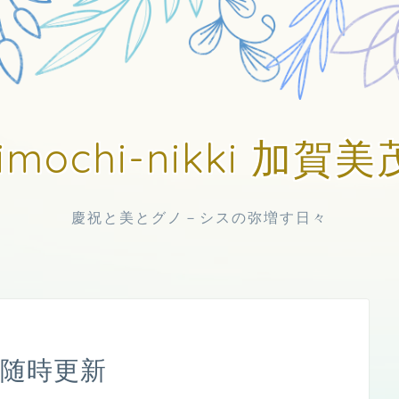
imochi-nikki 加
慶祝と美とグノ－シスの弥増す日々
中随時更新