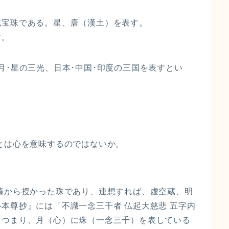
尼宝珠である。星、唐（漢土）を表す。
す。
月･星の三光、日本･中国･印度の三国を表すとい
、
とは心を意味するのではないか。
薩から授かった珠であり、連想すれば、虚空蔵、明
本尊抄』には「不識一念三千者 仏起大慈悲 五字内
。つまり、月（心）に珠（一念三千）を表している