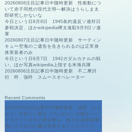
20260808注目記事日中随時更新 性衝動につ
いて赤子同然の現代文明—解決はうらしま太
郎研究しかないな
今日という日8月8日 1945条約違反ソ連対日
参戦決定、ほかwikipedia樺太進駐8月9日ソ連
軍
20260807注目記事日中随時更新 サーティン
キュー空海のご遺告を生きられるのは正常身
体実装者のみ
今日という日8月7日 1942ガダルカナルの戦
い、ほか写真wikipedia上陸する米海兵隊
20260806注目記事日中随時更新 不二摩訶
衍 吽 強吽 スムースオペレーター
Recent Comments
20260605注目記事日中随時更新 飛龍（ひり
ゅう）の炎上と憲法（ていかん）の確立――
テスカトリポカの網を断ち、地下の反射面陣
地に三六九の心臓を実装するイニシエート、