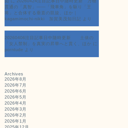
図
に
20260424注目記事日中随時更新 万物
貫通の「真智」――「飛車角」を駆り「王
将」と合体する垂直の凱旋、ほか｜
kagamimochi-nikki 加賀美茂知日記
より
20260406注目記事日中随時更新 土俵の
「女人禁制」を真実の昇華へと貫く、ほか
に
porntude
より
Archives
2026年8月
2026年7月
2026年6月
2026年5月
2026年4月
2026年3月
2026年2月
2026年1月
2025年12月