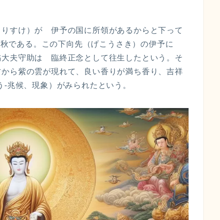
もりすけ）が 伊予の国に所領があるからと下って
ろの秋である。この下向先（げこうさき）の伊予に
橘大夫守助は 臨終正念として往生したという。そ
方から紫の雲が現れて、良い香りが満ち香り、吉祥
う-兆候、現象）がみられたという。