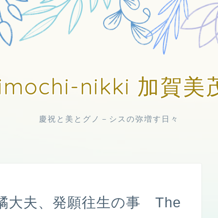
imochi-nikki 加
慶祝と美とグノ－シスの弥増す日々
橘大夫、発願往生の事 The