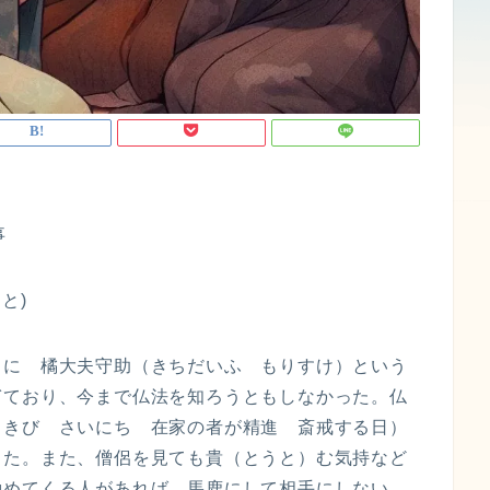
事
と)
）に 橘大夫守助（きちだいふ もりすけ）という
ぎており、今まで仏法を知ろうともしなかった。仏
ときび さいにち 在家の者が精進 斎戒する日）
った。また、僧侶を見ても貴（とうと）む気持など
勧めてくる人があれば、馬鹿にして相手にしない。