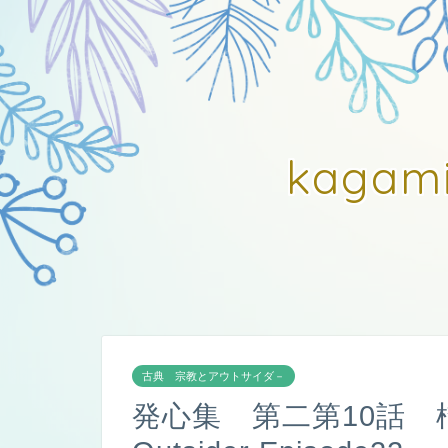
kagam
古典 宗教とアウトサイダ－
発心集 第二第10話 