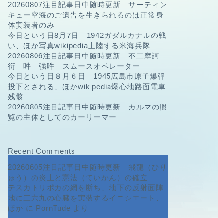
20260807注目記事日中随時更新 サーティン
キュー空海のご遺告を生きられるのは正常身
体実装者のみ
今日という日8月7日 1942ガダルカナルの戦
い、ほか写真wikipedia上陸する米海兵隊
20260806注目記事日中随時更新 不二摩訶
衍 吽 強吽 スムースオペレーター
今日という日８月６日 1945広島市原子爆弾
投下とされる、ほかwikipedia爆心地路面電車
残骸
20260805注目記事日中随時更新 カルマの照
覧の主体としてのカーリーマー
Recent Comments
20260605注目記事日中随時更新 飛龍（ひり
ゅう）の炎上と憲法（ていかん）の確立――
テスカトリポカの網を断ち、地下の反射面陣
地に三六九の心臓を実装するイニシエート、
ほか
に
PornTude
より