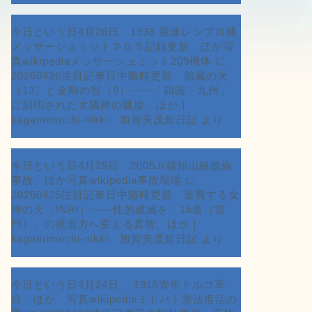
今日という日4月26日 1938 最速レシプロ機
メッサーシュミット２０９記録更新、ほか写
真wikipediaメッサーシュミット209機体
に
20260426注目記事日中随時更新 胎蔵の火
（13）と金剛の智（9）――「四国・九州」
に刻印された太陽神の凱旋、ほか｜
kagamimochi-nikki 加賀美茂知日記
より
今日という日4月25日 2005Jr福知山線脱線
事故、ほか写真wikipedia事故現場
に
20260425注目記事日中随時更新 逆襲する女
神の火（INRI）――性的破滅を「16番（雷
門）」の推進力へ変える真智、ほか｜
kagamimochi-nikki 加賀美茂知日記
より
今日という日4月24日 1915青年トルコ革
命、ほか 写真wikipediaミドハト憲法復活の