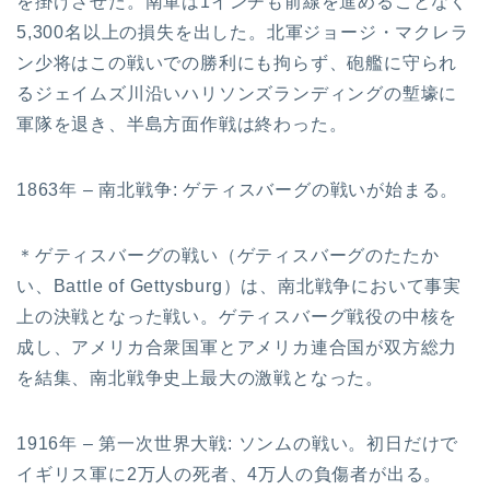
を掛けさせた。南軍は1インチも前線を進めることなく
5,300名以上の損失を出した。北軍ジョージ・マクレラ
ン少将はこの戦いでの勝利にも拘らず、砲艦に守られ
るジェイムズ川沿いハリソンズランディングの塹壕に
軍隊を退き、半島方面作戦は終わった。
1863年 – 南北戦争: ゲティスバーグの戦いが始まる。
＊ゲティスバーグの戦い（ゲティスバーグのたたか
い、Battle of Gettysburg）は、南北戦争において事実
上の決戦となった戦い。ゲティスバーグ戦役の中核を
成し、アメリカ合衆国軍とアメリカ連合国が双方総力
を結集、南北戦争史上最大の激戦となった。
1916年 – 第一次世界大戦: ソンムの戦い。初日だけで
イギリス軍に2万人の死者、4万人の負傷者が出る。