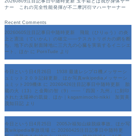
20260809注目記事日中随時更新 玉手箱とは我が身体ヤー
ナー これの完全性能発揮が不二摩訶衍マハーヤーナー
Recent Comments
20260605注目記事日中随時更新 飛龍（ひりゅう）の炎
上と憲法（ていかん）の確立――テスカトリポカの網を断
ち、地下の反射面陣地に三六九の心臓を実装するイニシエ
ート、ほか
に
PornTude
より
今日という日4月26日 1938 最速レシプロ機メッサーシ
ュミット２０９記録更新、ほか写真wikipediaメッサーシ
ュミット209機体
に
20260426注目記事日中随時更新 胎
蔵の火（13）と金剛の智（9）――「四国・九州」に刻印
された太陽神の凱旋、ほか｜kagamimochi-nikki 加賀美
茂知日記
より
今日という日4月25日 2005Jr福知山線脱線事故、ほか写
真wikipedia事故現場
に
20260425注目記事日中随時更