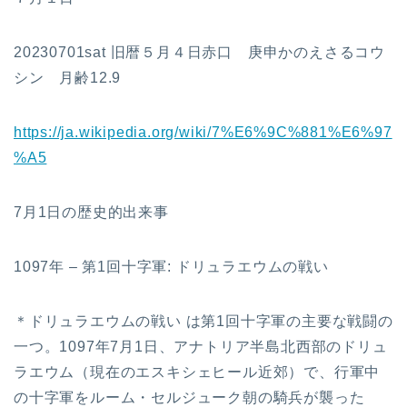
20230701sat 旧暦５月４日赤口 庚申かのえさるコウ
シン 月齢12.9
https://ja.wikipedia.org/wiki/7%E6%9C%881%E6%97
%A5
7月1日の歴史的出来事
1097年 – 第1回十字軍: ドリュラエウムの戦い
＊ドリュラエウムの戦い は第1回十字軍の主要な戦闘の
一つ。1097年7月1日、アナトリア半島北西部のドリュ
ラエウム（現在のエスキシェヒール近郊）で、行軍中
の十字軍をルーム・セルジューク朝の騎兵が襲った