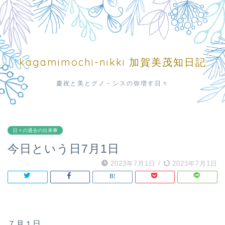
kagamimochi-nikki 加賀美茂知日記
慶祝と美とグノ－シスの弥増す日々
日々の過去の出来事
今日という日7月1日
2023年7月1日
/
2023年7月1日
７月１日