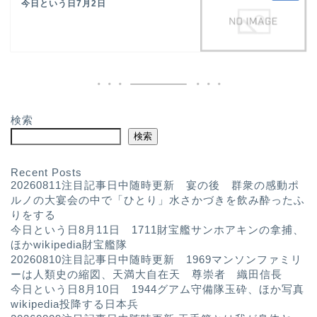
今日という日7月2日
検索
検索
Recent Posts
20260811注目記事日中随時更新 宴の後 群衆の感動ポ
ルノの大宴会の中で「ひとり」水さかづきを飲み酔ったふ
りをする
今日という日8月11日 1711財宝艦サンホアキンの拿捕、
ほかwikipedia財宝艦隊
20260810注目記事日中随時更新 1969マンソンファミリ
ーは人類史の縮図、天満大自在天 尊崇者 織田信長
今日という日8月10日 1944グアム守備隊玉砕、ほか写真
wikipedia投降する日本兵