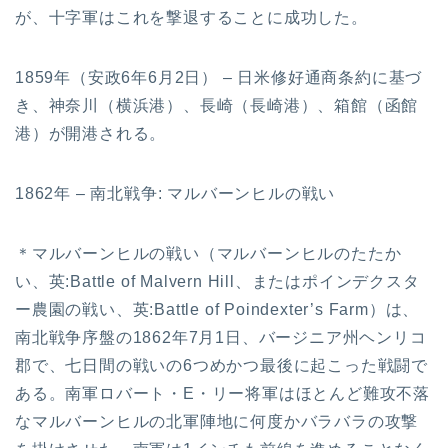
が、十字軍はこれを撃退することに成功した。
1859年（安政6年6月2日） – 日米修好通商条約に基づ
き、神奈川（横浜港）、長崎（長崎港）、箱館（函館
港）が開港される。
1862年 – 南北戦争: マルバーンヒルの戦い
＊マルバーンヒルの戦い（マルバーンヒルのたたか
い、英:Battle of Malvern Hill、またはポインデクスタ
ー農園の戦い、英:Battle of Poindexter’s Farm）は、
南北戦争序盤の1862年7月1日、バージニア州ヘンリコ
郡で、七日間の戦いの6つめかつ最後に起こった戦闘で
ある。南軍ロバート・E・リー将軍はほとんど難攻不落
なマルバーンヒルの北軍陣地に何度かバラバラの攻撃