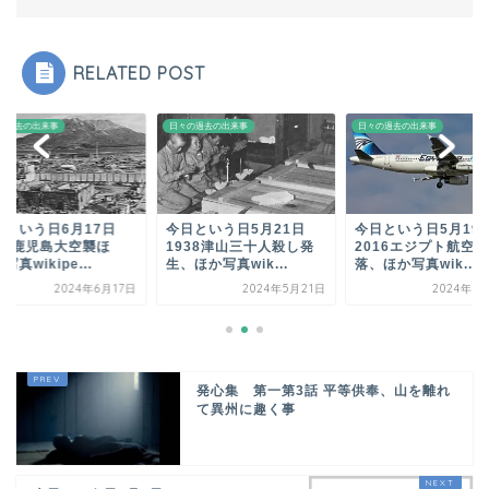
RELATED POST
の過去の出来事
日々の過去の出来事
日々の過去の出来事
日という日6月17日
今日という日5月21日
今日という日5月1
945鹿児島大空襲ほ
1938津山三十人殺し発
2016エジプト航空
写真wikipe...
生、ほか写真wik...
落、ほか写真wik...
2024年6月17日
2024年5月21日
2024年5
発心集 第一第3話 平等供奉、山を離れ
て異州に趣く事