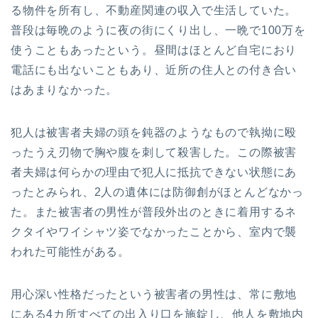
る物件を所有し、不動産関連の収入で生活していた。
普段は毎晩のように夜の街にくり出し、一晩で100万を
使うこともあったという。昼間はほとんど自宅におり
電話にも出ないこともあり、近所の住人との付き合い
はあまりなかった。
犯人は被害者夫婦の頭を鈍器のようなもので執拗に殴
ったうえ刃物で胸や腹を刺して殺害した。この際被害
者夫婦は何らかの理由で犯人に抵抗できない状態にあ
ったとみられ、2人の遺体には防御創がほとんどなかっ
た。また被害者の男性が普段外出のときに着用するネ
クタイやワイシャツ姿でなかったことから、室内で襲
われた可能性がある。
用心深い性格だったという被害者の男性は、常に敷地
にある4カ所すべての出入り口を施錠し、他人を敷地内