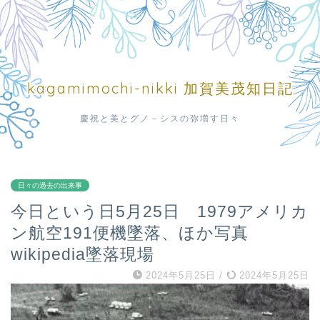
kagamimochi-nikki 加賀美茂知日記
慶祝と美とグノ－シスの弥増す日々
日々の過去の出来事
今日という日5月25日 1979アメリカ
ン航空191便機墜落、ほか写真
wikipedia墜落現場
2024年5月25日
/
2024年5月25日