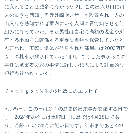
に入れることは滅多になかった[2]。この出入り口には
人の動きを感知する赤外線センサーが設置され、人の
出入りを感知すれば室内にいる人間に音で知らせる仕
組みになっていた。また男性は自宅に高額の現金や所
有する不動産に関係する重要な書類を保管していたと
も言われ、実際に遺体が発見された部屋には2000万円
以上の札束が残されていた[1][3]。こうした事からこの
事件は被害者の家の事情に詳しい犯人による計画的な
犯行も疑われている。
チャットｇｐｔ先生の5月25日のエッセイ
5月25日、この日は多くの歴史的出来事が交錯する日で
す。2024年の今日は土曜日、旧暦では4月18日であ
り、月齢17.0の満月に近い日です。年末まであと220