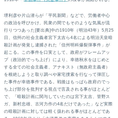
堺利彦や片山潜らが「平民新聞」などで、労働者中心
の政治を呼びかけ、民衆の間でもそのような気風が流
行りつつあった[要出典]中の1910年（明治43年）5月25
日、信州の社会主義者宮下太吉ら4名による明治天皇暗
殺計画が発覚し逮捕された「信州明科爆裂弾事件」が
起こる。この事件を口実として、政府がフレームアッ
プ（政治的でっち上げ）により、幸徳秋水をはじめと
する全ての社会主義者、アナキスト（無政府主義者）
を根絶しようと取り調べや家宅捜索を行なって弾圧し
た事件が幸徳事件である。戦後はもっぱら政府のでっ
ち上げ部分を批判する視点で言及される事がほとんど
で、「暗殺計画に関与していたのは宮下太吉、管野ス
ガ、新村忠雄、古河力作の4名だけであった」など実際
の暗殺計画に対しては軽く扱われる事がほとんどであ