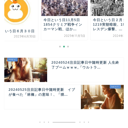
今日という日11月5日
今日という日２月１
1854クリミア戦争イン
1219実朝暗殺、194
カーマン戦、ほか...
レスデン爆撃、...
日という日６月３０日
2025年11月5日
2024年2
2023年6月30日
20240524注目記事日中随時更新 人生終
了ブームｗｗｗ,「ウルトラ...
20240525注目記事日中随時更新 イブ
が食べた「林檎」の意味！、「狸...