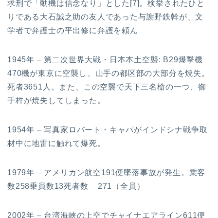
求刑で「動機は信念なり」とした[7]。検挙されたひと
りである大石誠之助の友人であった与謝野鉄幹が、文
学者で弁護士の平出修に弁護を頼ん
1945年 – 第二次世界大戦・日本本土空襲: B29爆撃機
470機が東京に空襲し、山手の都区部の大部分を焼失。
死者3651人。また、この空襲で天下三名槍の一つ、御
手杵が焼失してしまった。
1954年 – 写真家ロバート・キャパがインドシナ戦争取
材中に地雷に触れて爆死。
1979年 – アメリカン航空191便墜落事故が発生。乗客
数258乗員数13死者数 271（全員）
2002年 – 台湾海峡の上空でチャイナエアライン611便