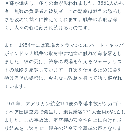
区部が焼失し、多くの命が失われました。3651人の死
者、無数の負傷者と被災者、この悲劇は戦争の恐ろし
さを改めて我々に教えてくれます。戦争の爪痕は深
く、人々の心に刻まれ続けるものです。
また、1954年には戦場カメラマンのロバート・キャパ
がインドシナ戦争の取材中に地雷に触れて命を落とし
ました。彼の死は、戦争の現場を伝えるジャーナリス
トの危険を象徴しています。真実を伝えるために命を
懸けるその姿勢は、今もなお敬意を持って語り継がれ
ています。
1979年、アメリカン航空191便の墜落事故がシカゴ・
オヘア国際空港で発生し、乗員乗客271人全員が死亡し
ました。この事故は、航空機の安全性向上に向けた取
り組みを加速させ、現在の航空安全基準の礎となりま