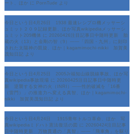
ート、ほか
に
PornTude
より
今日という日4月26日 1938 最速レシプロ機メッサーシ
ュミット２０９記録更新、ほか写真wikipediaメッサーシ
ュミット209機体
に
20260426注目記事日中随時更新 胎
蔵の火（13）と金剛の智（9）――「四国・九州」に刻印
された太陽神の凱旋、ほか｜kagamimochi-nikki 加賀美
茂知日記
より
今日という日4月25日 2005Jr福知山線脱線事故、ほか写
真wikipedia事故現場
に
20260425注目記事日中随時更
新 逆襲する女神の火（INRI）――性的破滅を「16番
ホーム
（雷門）」の推進力へ変える真智、ほか｜kagamimochi-
nikki 加賀美茂知日記
より
プロフィール
今日という日4月24日 1915青年トルコ革命、ほか 写
サービス
真wikipediaミドハト憲法復活の図
に
20260424注目記事
日中随時更新 万物貫通の「真智」――「飛車角」を駆り