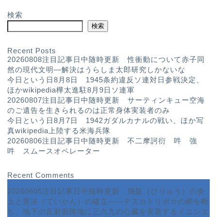
検索
検索
Recent Posts
20260808注目記事日中随時更新 性衝動について赤子同
然の現代文明—解決はうらしま太郎研究しかないな
今日という日8月8日 1945条約違反ソ連対日参戦決定、
ほかwikipedia樺太進駐8月9日ソ連軍
20260807注目記事日中随時更新 サーティンキュー空海
のご遺告を生きられるのは正常身体実装者のみ
今日という日8月7日 1942ガダルカナルの戦い、ほか写
真wikipedia上陸する米海兵隊
20260806注目記事日中随時更新 不二摩訶衍 吽 強
吽 スムースオペレーター
Recent Comments
20260605注目記事日中随時更新 飛龍（ひりゅう）の炎
上と憲法（ていかん）の確立――テスカトリポカの網を断
ち、地下の反射面陣地に三六九の心臓を実装するイニシエ