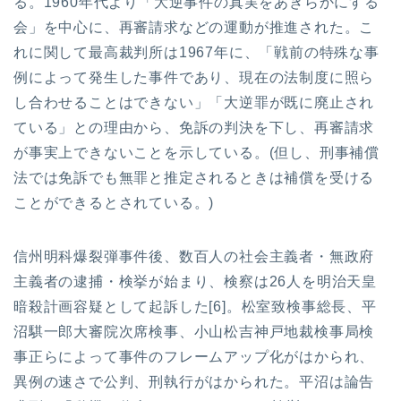
る。1960年代より「大逆事件の真実をあきらかにする
会」を中心に、再審請求などの運動が推進された。こ
れに関して最高裁判所は1967年に、「戦前の特殊な事
例によって発生した事件であり、現在の法制度に照ら
し合わせることはできない」「大逆罪が既に廃止され
ている」との理由から、免訴の判決を下し、再審請求
が事実上できないことを示している。(但し、刑事補償
法では免訴でも無罪と推定されるときは補償を受ける
ことができるとされている。)
信州明科爆裂弾事件後、数百人の社会主義者・無政府
主義者の逮捕・検挙が始まり、検察は26人を明治天皇
暗殺計画容疑として起訴した[6]。松室致検事総長、平
沼騏一郎大審院次席検事、小山松吉神戸地裁検事局検
事正らによって事件のフレームアップ化がはかられ、
異例の速さで公判、刑執行がはかられた。平沼は論告