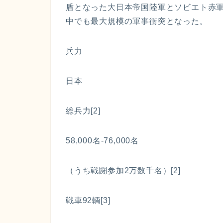
盾となった大日本帝国陸軍とソビエト赤軍
中でも最大規模の軍事衝突となった。
兵力
日本
総兵力[2]
58,000名-76,000名
（うち戦闘参加2万数千名）[2]
戦車92輌[3]