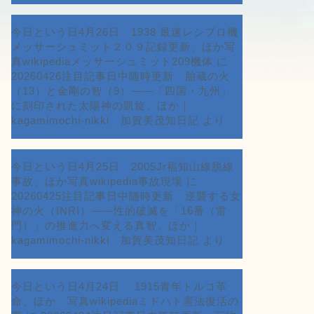
今日という日4月26日 1938 最速レシプロ機
メッサーシュミット２０９記録更新、ほか写
真wikipediaメッサーシュミット209機体
に
20260426注目記事日中随時更新 胎蔵の火
（13）と金剛の智（9）――「四国・九州」
に刻印された太陽神の凱旋、ほか｜
kagamimochi-nikki 加賀美茂知日記
より
今日という日4月25日 2005Jr福知山線脱線
事故、ほか写真wikipedia事故現場
に
20260425注目記事日中随時更新 逆襲する女
神の火（INRI）――性的破滅を「16番（雷
門）」の推進力へ変える真智、ほか｜
kagamimochi-nikki 加賀美茂知日記
より
今日という日4月24日 1915青年トルコ革
命、ほか 写真wikipediaミドハト憲法復活の