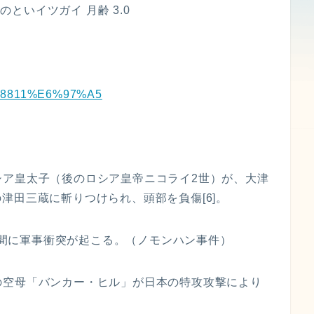
のといイツガイ 月齢 3.0
%9C%8811%E6%97%A5
たロシア皇太子（後のロシア皇帝ニコライ2世）が、大津
津田三蔵に斬りつけられ、頭部を負傷[6]。
国の間に軍事衝突が起こる。（ノモンハン事件）
海軍の空母「バンカー・ヒル」が日本の特攻攻撃により