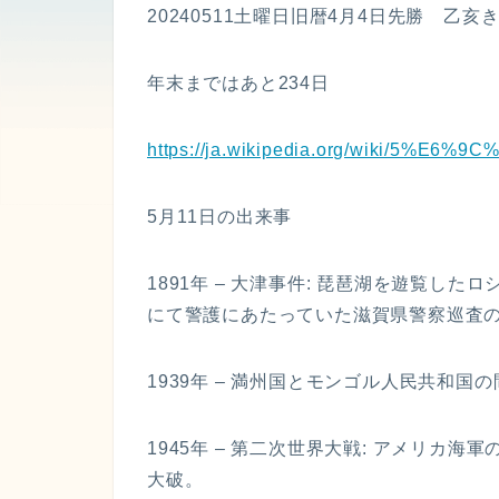
20240511土曜日旧暦4月4日先勝 乙亥き
年末まではあと234日
https://ja.wikipedia.org/wiki/5%E6
5月11日の出来事
1891年 – 大津事件: 琵琶湖を遊覧し
にて警護にあたっていた滋賀県警察巡査の
1939年 – 満州国とモンゴル人民共和
1945年 – 第二次世界大戦: アメリカ
大破。