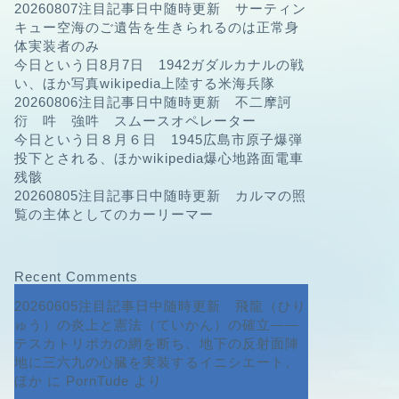
20260807注目記事日中随時更新 サーティン
キュー空海のご遺告を生きられるのは正常身
体実装者のみ
今日という日8月7日 1942ガダルカナルの戦
い、ほか写真wikipedia上陸する米海兵隊
20260806注目記事日中随時更新 不二摩訶
衍 吽 強吽 スムースオペレーター
今日という日８月６日 1945広島市原子爆弾
投下とされる、ほかwikipedia爆心地路面電車
残骸
20260805注目記事日中随時更新 カルマの照
覧の主体としてのカーリーマー
Recent Comments
20260605注目記事日中随時更新 飛龍（ひり
ゅう）の炎上と憲法（ていかん）の確立――
テスカトリポカの網を断ち、地下の反射面陣
地に三六九の心臓を実装するイニシエート、
ほか
に
PornTude
より