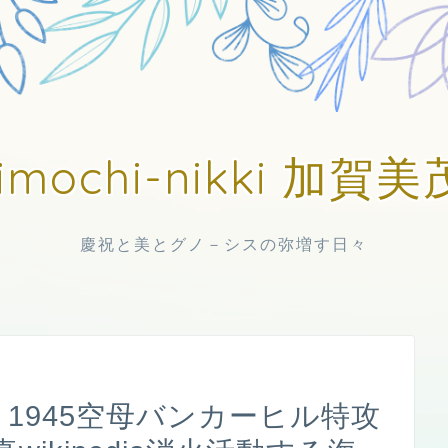
imochi-nikki 加
慶祝と美とグノ－シスの弥増す日々
 1945空母バンカーヒル特攻