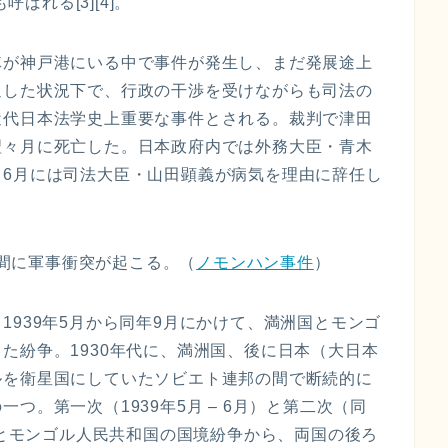
ばれる[3][4]。
隊が神戸港にいる中で事件が発生し、まだ発展途上
迫した状況下で、行政の干渉を受けながらも司法の
近代日本法学史上重要な事件とされる。裁判で津田
翌々月に死亡した。日本政府内では外務大臣・青木
、6月には司法大臣・山田顕義が病気を理由に辞任し
国の間に軍事衝突が起こる。（
ノモンハン事件
）
1939年5月から同年9月にかけて、満洲国とモンゴ
た紛争。1930年代に、満洲国、後に日本（大日本
ルを衛星国にしていたソビエト連邦の間で断続的に
つ。第一次（1939年5月 – 6月）と第二次（同
国とモンゴル人民共和国の国境紛争から、両国の後ろ