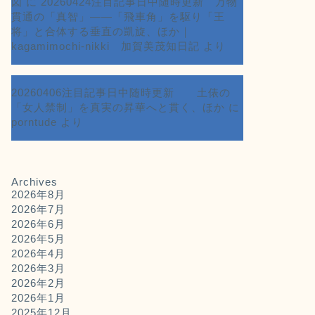
図
に
20260424注目記事日中随時更新 万物
貫通の「真智」――「飛車角」を駆り「王
将」と合体する垂直の凱旋、ほか｜
kagamimochi-nikki 加賀美茂知日記
より
20260406注目記事日中随時更新 土俵の
「女人禁制」を真実の昇華へと貫く、ほか
に
porntude
より
Archives
2026年8月
2026年7月
2026年6月
2026年5月
2026年4月
2026年3月
2026年2月
2026年1月
2025年12月