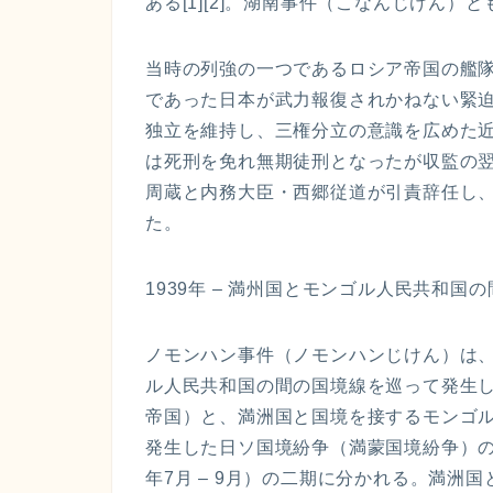
ある[1][2]。湖南事件（こなんじけん）とも呼
当時の列強の一つであるロシア帝国の艦
であった日本が武力報復されかねない緊
独立を維持し、三権分立の意識を広めた
は死刑を免れ無期徒刑となったが収監の
周蔵と内務大臣・西郷従道が引責辞任し
た。
1939年 – 満州国とモンゴル人民共和
ノモンハン事件（ノモンハンじけん）は、
ル人民共和国の間の国境線を巡って発生し
帝国）と、満洲国と国境を接するモンゴ
発生した日ソ国境紛争（満蒙国境紛争）の一
年7月 – 9月）の二期に分かれる。満洲