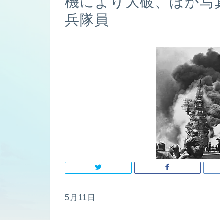
機により大破、ほか写真w
兵隊員
5月11日