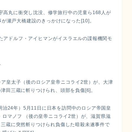
第三宇高丸に衝突し沈没、修学旅行中の児童ら168人が
事が瀬戸大橋建設のきっかけになった[10]。
ていたアドルフ・アイヒマンがイスラエルの諜報機関モ
—
ロシア皇太子（後のロシア皇帝ニコライ2世）が、大津
津田三蔵に斬りつけられ、頭部を負傷[6]。
明治24年）5月11日に日本を訪問中のロシア帝国皇
・ロマノフ （後の皇帝ニコライ2世）が、滋賀県滋
田三蔵に突然斬りつけられ負傷した暗殺未遂事件で