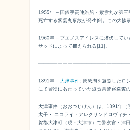
1955年 – 国鉄宇高連絡船・紫雲丸が
死亡する紫雲丸事故が発生[9]。この大惨
1960年 – ブエノスアイレスに潜伏し
サッドによって捕えられる[11]。
——————————————————
1891年 –
大津事件
: 琵琶湖を遊覧した
にて警護にあたっていた滋賀県警察巡査の
大津事件（おおつじけん）は、1891年（
太子・ ニコライ・アレクサンドロヴィチ
賀郡大津町（現・大津市）で警察官・津