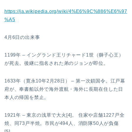
https://ja.wikipedia.org/wiki/4%E6%9C%886%E6%97
%A5
4月6日の出来事
1199年 – イングランド王リチャード1世（獅子心王）
が死去。後継に指名された弟のジョンが即位。
1633年（寛永10年2月28日） – 第一次鎖国令。江戸幕
府が、奉書船以外で海外渡航・海外に長期在住した日
本人の帰国を禁止。
1921年 – 東京の浅草で大火[4]。 住家や店舗1227戸全
焼、同73戸半焼。市民が494人、消防隊50人が負傷
[5]。