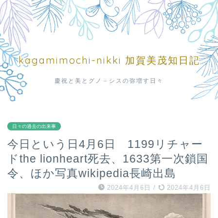
kagamimochi-nikki 加賀美茂知日記
慶祝と美とグノ－シスの弥増す日々
日々の過去の出来事
今日という日4月6日 1199リチャー
ドthe lionheart死去、1633第一次鎖国
令、ほか写真wikipedia長崎出島
2024年4月6日
/
2024年4月6日