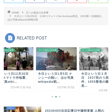
HOME
日々の過去の出来事
今日という日4月6日 1199リチャードthe lionheart死去、1633第一次鎖国令、
ほか写真wikipedia長崎出島
RELATED POST
の過去の出来事
日々の過去の出来事
日々の過去の出来事
日という日12月26日
今日という日1月5日 ナ
今日という日２月１
004スマトラ沖地震、
ンシーの戦い、ほか写真
日 1937死のう団事
写真wiki...
wikipedia戦...
件、1955聖母の園養
老...
2024年12月26日
2025年1月5日
2024年2
20240405注目記事日中随時更新 人間の