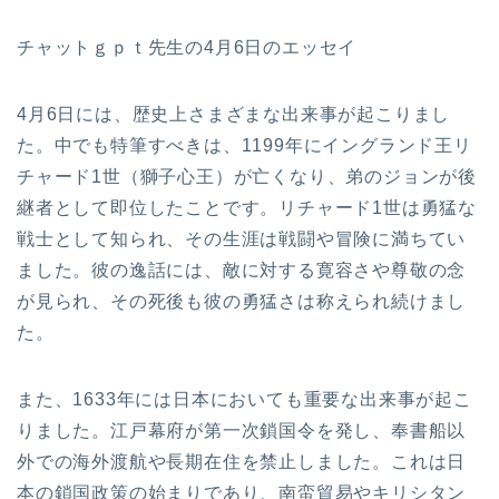
チャットｇｐｔ先生の4月6日のエッセイ
4月6日には、歴史上さまざまな出来事が起こりまし
た。中でも特筆すべきは、1199年にイングランド王リ
チャード1世（獅子心王）が亡くなり、弟のジョンが後
継者として即位したことです。リチャード1世は勇猛な
戦士として知られ、その生涯は戦闘や冒険に満ちてい
ました。彼の逸話には、敵に対する寛容さや尊敬の念
が見られ、その死後も彼の勇猛さは称えられ続けまし
た。
また、1633年には日本においても重要な出来事が起こ
りました。江戸幕府が第一次鎖国令を発し、奉書船以
外での海外渡航や長期在住を禁止しました。これは日
本の鎖国政策の始まりであり、南蛮貿易やキリシタン