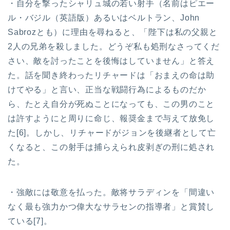
・自分を撃ったシャリュ城の若い射手（名前はピエー
ル・バジル（英語版）あるいはベルトラン、John
Sabrozとも）に理由を尋ねると、「陛下は私の父親と
2人の兄弟を殺しました。どうぞ私も処刑なさってくだ
さい、敵を討ったことを後悔はしていません」と答え
た。話を聞き終わったリチャードは「おまえの命は助
けてやる」と言い、正当な戦闘行為によるものだか
ら、たとえ自分が死ぬことになっても、この男のこと
は許すようにと周りに命じ、報奨金まで与えて放免し
た[6]。しかし、リチャードがジョンを後継者として亡
くなると、この射手は捕らえられ皮剥ぎの刑に処され
た。
・強敵には敬意を払った。敵将サラディンを「間違い
なく最も強力かつ偉大なサラセンの指導者」と賞賛し
ている[7]。