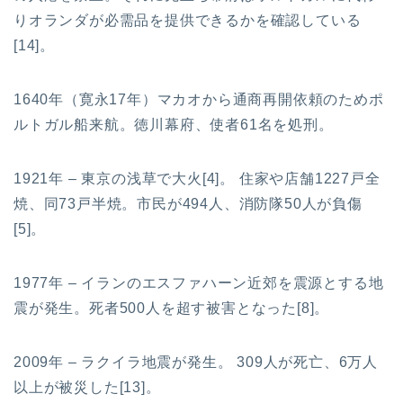
りオランダが必需品を提供できるかを確認している
[14]。
1640年（寛永17年）マカオから通商再開依頼のためポ
ルトガル船来航。徳川幕府、使者61名を処刑。
1921年 – 東京の浅草で大火[4]。 住家や店舗1227戸全
焼、同73戸半焼。市民が494人、消防隊50人が負傷
[5]。
1977年 – イランのエスファハーン近郊を震源とする地
震が発生。死者500人を超す被害となった[8]。
2009年 – ラクイラ地震が発生。 309人が死亡、6万人
以上が被災した[13]。