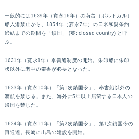
一般的には1639年（寛永16年）の南蛮（ポルトガル）
船入港禁止から、1854年（嘉永7年）の日米和親条約
締結までの期間を「鎖国」 (英: closed country) と呼
ぶ。
1631年（寛永8年）奉書船制度の開始。朱印船に朱印
状以外に老中の奉書が必要となった。
1633年（寛永10年）「第1次鎖国令」。奉書船以外の
渡航を禁じる。また、海外に5年以上居留する日本人の
帰国を禁じた。
1634年（寛永11年）「第2次鎖国令」。第1次鎖国令の
再通達。長崎に出島の建設を開始。