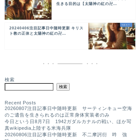
生きる目的は【太陽神の紅の卍...
20240406注目記事日中随時更新 キリス
ト教の正体と太陽神の紅の卍...
検索
検索
Recent Posts
20260807注目記事日中随時更新 サーティンキュー空海
のご遺告を生きられるのは正常身体実装者のみ
今日という日8月7日 1942ガダルカナルの戦い、ほか写
真wikipedia上陸する米海兵隊
20260806注目記事日中随時更新 不二摩訶衍 吽 強