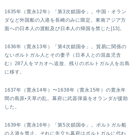
1635年（寛永12年）「第3次鎖国令」。中国・オラン
ダなど外国船の入港を長崎のみに限定。東南アジア方
面への日本人の渡航及び日本人の帰国を禁じた[13]。
1636年（寛永13年）「第4次鎖国令」。貿易に関係の
ないポルトガル人とその妻子（日本人との混血児含
む）287人をマカオへ追放、残りのポルトガル人を出島
に移す。
1637年（寛永14年）〜1638年（寛永15年）の寛永年
間の島原•天草の乱。幕府に武器弾薬をオランダが援助
した。
1639年（寛永16年）「第5次鎖国令」。ポルトガル船
の入港を禁止。それに先立ち幕府はポルトガルに代わ