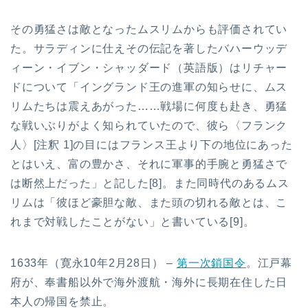
その勇猛さは敵となったムスリムからも評価されてい
た。サラディンに仕えその伝記を著したバハーウッデ
ィーン・イブン・シャッダード（英語版）はリチャー
ドについて「イングランド王の進軍の知らせに、ムス
リムたちは震えあがった……戦場に何度も赴き、勇猛
な戦いぶりがよく知られていたので、彼ら〈フランク
人〉[注釈 1]の目にはフランス王より下の地位にあった
とはいえ、富の豊かさ、それに軍事的手腕と勇猛さで
は断然上だった」と記した[8]。また同時代のあるムス
リムは「彼ほど豪胆な敵、また頭の切れる敵とは、こ
れまで対戦したことがない」と書いている[9]。
1633年（寛永10年2月28日） –
第一次鎖国令
。江戸幕
府が、奉書船以外で海外渡航・海外に長期在住した日
本人の帰国を禁止。