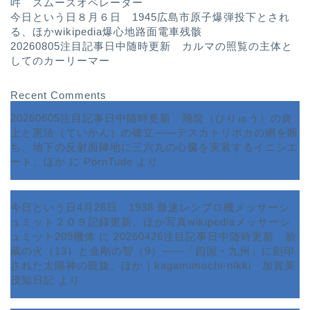
吽 スムースオペレーター
今日という日８月６日 1945広島市原子爆弾投下とされ
る、ほかwikipedia爆心地路面電車残骸
20260805注目記事日中随時更新 カルマの照覧の主体と
してのカーリーマー
Recent Comments
20260605注目記事日中随時更新 飛龍（ひりゅう）の炎
上と憲法（ていかん）の確立――テスカトリポカの網を断
ち、地下の反射面陣地に三六九の心臓を実装するイニシエ
ート、ほか
に
PornTude
より
今日という日4月26日 1938 最速レシプロ機メッサーシ
ュミット２０９記録更新、ほか写真wikipediaメッサーシ
ュミット209機体
に
20260426注目記事日中随時更新 胎
蔵の火（13）と金剛の智（9）――「四国・九州」に刻印
された太陽神の凱旋、ほか｜kagamimochi-nikki 加賀美
茂知日記
より