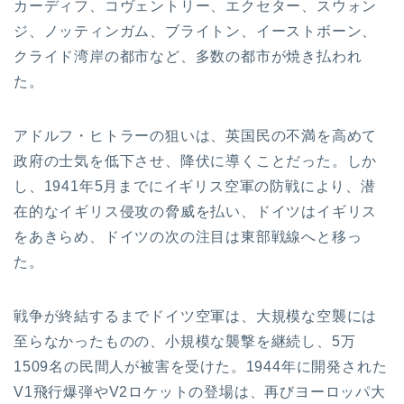
カーディフ、コヴェントリー、エクセター、スウォン
ジ、ノッティンガム、ブライトン、イーストボーン、
クライド湾岸の都市など、多数の都市が焼き払われ
た。
アドルフ・ヒトラーの狙いは、英国民の不満を高めて
政府の士気を低下させ、降伏に導くことだった。しか
し、1941年5月までにイギリス空軍の防戦により、潜
在的なイギリス侵攻の脅威を払い、ドイツはイギリス
をあきらめ、ドイツの次の注目は東部戦線へと移っ
た。
戦争が終結するまでドイツ空軍は、大規模な空襲には
至らなかったものの、小規模な襲撃を継続し、5万
1509名の民間人が被害を受けた。1944年に開発された
V1飛行爆弾やV2ロケットの登場は、再びヨーロッパ大