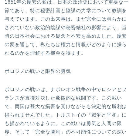
1651年の慶安の変は、日本の政治史において重要な一
節であり、特に秘密計画と陰謀の力学について教訓を
与えています。この出来事は、まだ完全には明らかに
されていない政治的陰謀や秘密結社の影響により、当
時の日本社会における疑念と不安を高めました。慶安
の変を通して、私たちは権力と情報がどのように操ら
れるのかを理解する機会を得ます。
ボロジノの戦いと限界の勇気
ボロジノの戦いは、ナポレオン戦争の中でロシアとフ
ランスが直接対決した象徴的な戦闘です。この戦い
で、両国は甚大な損害を受けながらも決定的な勝利は
得られませんでした。トルストイの『戦争と平和』に
も描かれているように、この戦いは勇気と人間の限
界、そして「完全な勝利」の不可能性についての深い