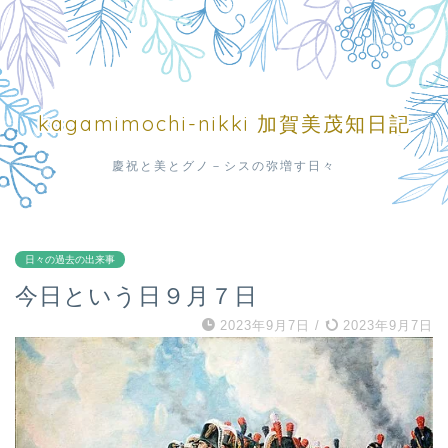
kagamimochi-nikki 加賀美茂知日記
慶祝と美とグノ－シスの弥増す日々
日々の過去の出来事
今日という日９月７日
2023年9月7日
/
2023年9月7日