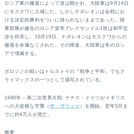
ロシア軍の撤退によって道は開かれ、大陸軍は9月14日
にモスクワに入城した。しかしナポレオンは会戦にお
ける決定的勝利をついに得られないままであった。陸
軍部隊が健在のロシア皇帝アレクサンドル1世は和平交
渉を拒否し、10月19日、ナポレオンはモスクワからの
撤退を余儀なくされた。その帰途、大陸軍は冬のロシ
アで壊滅する。
ボロジノの戦いはトルストイの『戦争と平和』でもク
ライマックスの一つとして描写されている。
1940年 – 第二次世界大戦: ナチス・ドイツがイギリス
への大規模な空襲（
ザ・ブリッツ
）を開始。翌年5月ま
でに約4万人が死亡。
概要