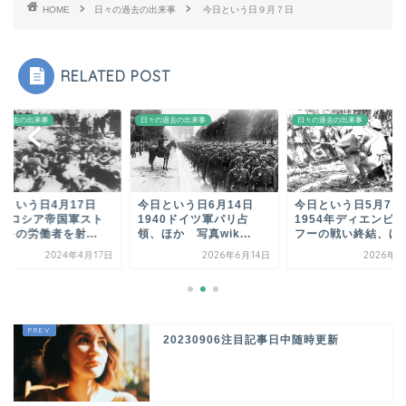
HOME
日々の過去の出来事
今日という日９月７日
RELATED POST
の過去の出来事
日々の過去の出来事
日々の過去の出来事
日という日4月17日
今日という日6月14日
今日という日5月7
912ロシア帝国軍スト
1940ドイツ軍パリ占
1954年ディエンビ
キの労働者を射...
領、ほか 写真wik...
フーの戦い終結、ほか.
2024年4月17日
2026年6月14日
2026年5
20230906注目記事日中随時更新