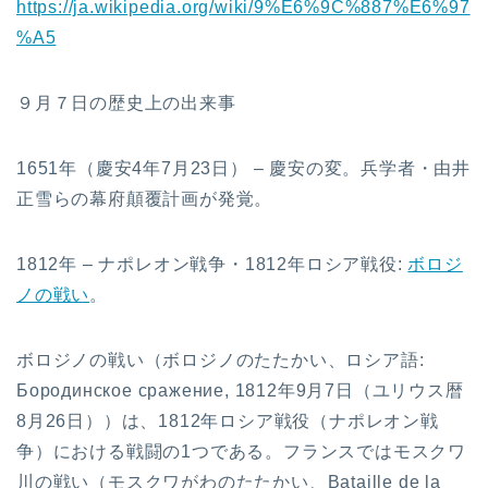
https://ja.wikipedia.org/wiki/9%E6%9C%887%E6%97
%A5
９月７日の歴史上の出来事
1651年（慶安4年7月23日） – 慶安の変。兵学者・由井
正雪らの幕府顛覆計画が発覚。
1812年 – ナポレオン戦争・1812年ロシア戦役:
ボロジ
ノの戦い
。
ボロジノの戦い（ボロジノのたたかい、ロシア語:
Бородинское сражение, 1812年9月7日（ユリウス暦
8月26日））は、1812年ロシア戦役（ナポレオン戦
争）における戦闘の1つである。フランスではモスクワ
川の戦い（モスクワがわのたたかい、Bataille de la