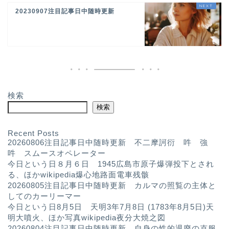
20230907注目記事日中随時更新
検索
検索
Recent Posts
20260806注目記事日中随時更新 不二摩訶衍 吽 強
吽 スムースオペレーター
今日という日８月６日 1945広島市原子爆弾投下とされ
る、ほかwikipedia爆心地路面電車残骸
20260805注目記事日中随時更新 カルマの照覧の主体と
してのカーリーマー
今日という日8月5日 天明3年7月8日 (1783年8月5日)天
明大噴火、ほか写真wikipedia夜分大焼之図
20260804注目記事日中随時更新 自身の性的退廃の克服