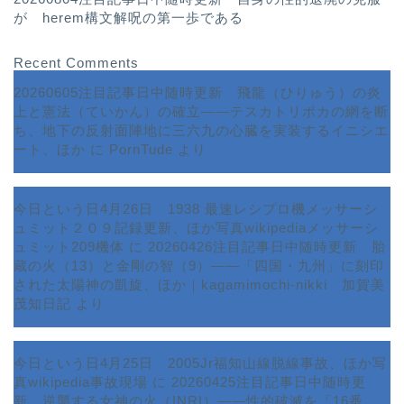
が herem構文解呪の第一歩である
Recent Comments
20260605注目記事日中随時更新 飛龍（ひりゅう）の炎
上と憲法（ていかん）の確立――テスカトリポカの網を断
ち、地下の反射面陣地に三六九の心臓を実装するイニシエ
ート、ほか
に
PornTude
より
今日という日4月26日 1938 最速レシプロ機メッサーシ
ュミット２０９記録更新、ほか写真wikipediaメッサーシ
ュミット209機体
に
20260426注目記事日中随時更新 胎
蔵の火（13）と金剛の智（9）――「四国・九州」に刻印
された太陽神の凱旋、ほか｜kagamimochi-nikki 加賀美
茂知日記
より
今日という日4月25日 2005Jr福知山線脱線事故、ほか写
真wikipedia事故現場
に
20260425注目記事日中随時更
新 逆襲する女神の火（INRI）――性的破滅を「16番