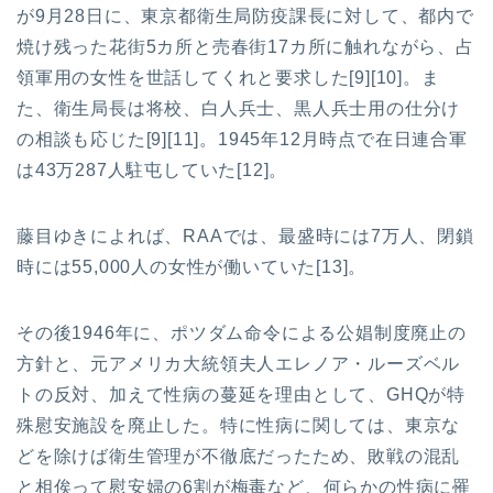
が9月28日に、東京都衛生局防疫課長に対して、都内で
焼け残った花街5カ所と売春街17カ所に触れながら、占
領軍用の女性を世話してくれと要求した[9][10]。ま
た、衛生局長は将校、白人兵士、黒人兵士用の仕分け
の相談も応じた[9][11]。1945年12月時点で在日連合軍
は43万287人駐屯していた[12]。
藤目ゆきによれば、RAAでは、最盛時には7万人、閉鎖
時には55,000人の女性が働いていた[13]。
その後1946年に、ポツダム命令による公娼制度廃止の
方針と、元アメリカ大統領夫人エレノア・ルーズベル
トの反対、加えて性病の蔓延を理由として、GHQが特
殊慰安施設を廃止した。特に性病に関しては、東京な
どを除けば衛生管理が不徹底だったため、敗戦の混乱
と相俟って慰安婦の6割が梅毒など、何らかの性病に罹