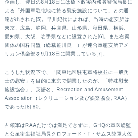
企画し、翌日の8月18日には橋下政実内務省警保局長に
よる「外国軍駐屯地に於る慰安施設について」との通
達が出された[5]。早川紀代によれば、当時の慰安所は
東京、広島、静岡、兵庫県、山形県、秋田県、横浜、
愛知県、大阪、岩手県などに設置された[6]。また右翼
団体の国粋同盟（総裁笹川良一）が連合軍慰安所アメ
リカン倶楽部を9月18日に開業している[7]。
こうした状況下で、「関東地区駐屯軍将校並に一般兵
士の慰安」を目的に東京で開業したのが、「特殊慰安
施設協会」、英語名、Recreation and Amusement
Association（レクリエーション及び娯楽協会, RAA）
であった[8]:80。
占領軍はRAAだけでは満足できずに、GHQの軍医総監
と公衆衛生福祉局長クロフォード・F・サムス陸軍大佐