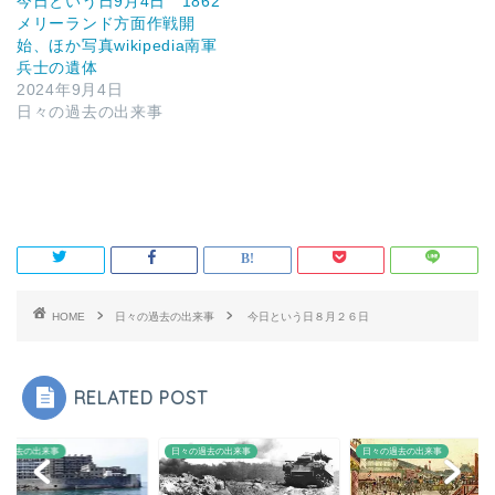
今日という日9月4日 1862
メリーランド方面作戦開
始、ほか写真wikipedia南軍
兵士の遺体
2024年9月4日
日々の過去の出来事
HOME
日々の過去の出来事
今日という日８月２６日
RELATED POST
の過去の出来事
日々の過去の出来事
日々の過去の出来事