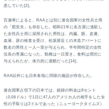
患していた[2]。
百瀬孝によると、RAAとは別に連合国軍の女性兵士用
の「慰安夫」も存在した。昭和21年に名古屋に進駐し
た女性兵士用に採用された男性は、内臓、眼、皮膚、
血液、尿の検査を受け、松坂屋近くの木造アパートに
数名の男性と一人一室が与えられ、半年間特定の女性
伍長の専属になった。勤務は一日置き。食料は潤沢に
与えられたが、体力的に過酷だった[14]。
RAA以外にも日本各地に同様の施設が存在した。
連合国軍占領下の日本では、娼婦の料金は8セント
（0.08ドル）で1日に47人のアメリカ人の相手をした女
性の手取りは2ドルであった（ニューヨークタイムズ）