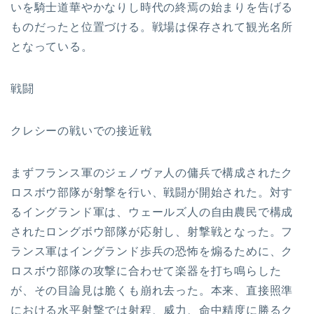
いを騎士道華やかなりし時代の終焉の始まりを告げる
ものだったと位置づける。戦場は保存されて観光名所
となっている。
戦闘
クレシーの戦いでの接近戦
まずフランス軍のジェノヴァ人の傭兵で構成されたク
ロスボウ部隊が射撃を行い、戦闘が開始された。対す
るイングランド軍は、ウェールズ人の自由農民で構成
されたロングボウ部隊が応射し、射撃戦となった。フ
ランス軍はイングランド歩兵の恐怖を煽るために、ク
ロスボウ部隊の攻撃に合わせて楽器を打ち鳴らした
が、その目論見は脆くも崩れ去った。本来、直接照準
における水平射撃では射程、威力、命中精度に勝るク