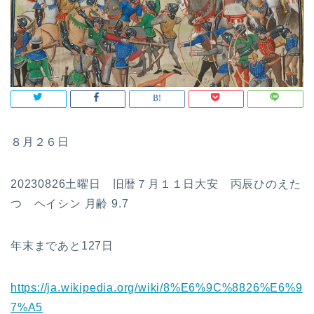
８月２６日
20230826土曜日 旧暦７月１１日大安 丙辰ひのえた
つ ヘイシン 月齢 9.7
年末まであと127日
https://ja.wikipedia.org/wiki/8%E6%9C%8826%E6%9
7%A5