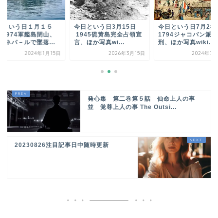
日という日１月１５
今日という日3月15日
今日という日7月2
 1974軍艦島閉山、
1945硫黄島完全占領宣
1794ジャコバン派処
23ネパ－ルで墜落...
言、ほか写真wi...
刑、ほか写真wiki...
2024年1月15日
2026年3月15日
2024年7月
発心集 第二巻第５話 仙命上人の事
並 覚尊上人の事 The Outsi...
20230826注目記事日中随時更新