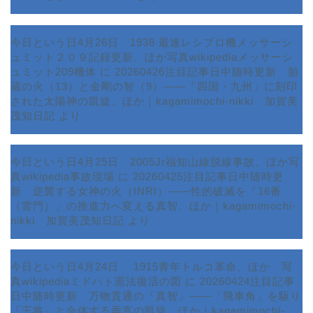
今日という日4月26日 1938 最速レシプロ機メッサーシ
ュミット２０９記録更新、ほか写真wikipediaメッサーシ
ュミット209機体
に
20260426注目記事日中随時更新 胎
蔵の火（13）と金剛の智（9）――「四国・九州」に刻印
された太陽神の凱旋、ほか｜kagamimochi-nikki 加賀美
茂知日記
より
今日という日4月25日 2005Jr福知山線脱線事故、ほか写
真wikipedia事故現場
に
20260425注目記事日中随時更
新 逆襲する女神の火（INRI）――性的破滅を「16番
ホーム
（雷門）」の推進力へ変える真智、ほか｜kagamimochi-
nikki 加賀美茂知日記
より
プロフィール
今日という日4月24日 1915青年トルコ革命、ほか 写
サービス
真wikipediaミドハト憲法復活の図
に
20260424注目記事
日中随時更新 万物貫通の「真智」――「飛車角」を駆り
ランキング
「王将」と合体する垂直の凱旋、ほか｜kagamimochi-