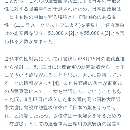
ことから、これらの連合国軍兵士による日本の一般女
性に対する強姦事件が予測されたため、日本国政府は
「日本女性の貞操を守る犠牲として愛国心のある女
性」(ニコラス・クリストフによる)を募集し、連合軍向
けの慰安所を設立。53,000人[2]とも55,000人[3]とも言
われる人数が集まった。
占領軍の性対策については警視庁が8月15日の敗戦直後
から検討し、8月22日には連合軍の新聞記者から「日本
にそういう施設があることと思い、大いに期待してい
る」との情報が入った[4]。また佐官級の兵士が東京丸
の内警察署に来て、「女を世話しろ」ということもあ
った[5]。8月17日に成立した東久邇内閣の国務大臣近
衛文麿は警視庁総監坂信弥に「日本の娘を守ってく
れ」と請願したため、坂信弥は一般婦女を守るための
「防波堤」としての連合軍兵士専用の慰安所の設営を