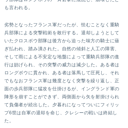
も言われる。
劣勢となったフランス軍だったが、怯むことなく重騎
兵部隊による突撃戦術を敢行する。退却しようとして
いたクロスボウ部隊は後方から迫った味方の騎士に薙
ぎ払われ、踏み潰された。自然の傾斜と人工の障害、
そして雨による不安定な地盤によって重騎兵部隊の進
行は妨げられ、その突撃の威力は減少した。ある者は
ロングボウに貫かれ、ある者は落馬して圧死し、それ
でもなおフランス軍は幾度となく突撃を繰り返し、正
面の歩兵部隊に猛攻を仕掛けるが、イングランド軍の
陣形を崩すことができず、両側面から矢を射掛けられ
て負傷者が続出した。夕暮れになってついにフィリッ
プ6世は自軍の退却を命じ、クレシーの戦いは終結し
た。