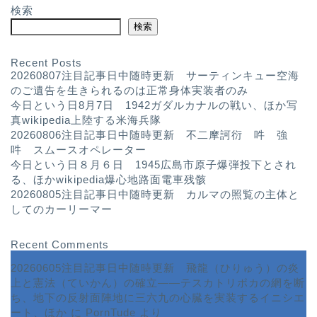
検索
検索
Recent Posts
20260807注目記事日中随時更新 サーティンキュー空海
のご遺告を生きられるのは正常身体実装者のみ
今日という日8月7日 1942ガダルカナルの戦い、ほか写
真wikipedia上陸する米海兵隊
20260806注目記事日中随時更新 不二摩訶衍 吽 強
吽 スムースオペレーター
今日という日８月６日 1945広島市原子爆弾投下とされ
る、ほかwikipedia爆心地路面電車残骸
20260805注目記事日中随時更新 カルマの照覧の主体と
してのカーリーマー
Recent Comments
20260605注目記事日中随時更新 飛龍（ひりゅう）の炎
上と憲法（ていかん）の確立――テスカトリポカの網を断
ち、地下の反射面陣地に三六九の心臓を実装するイニシエ
ート、ほか
に
PornTude
より