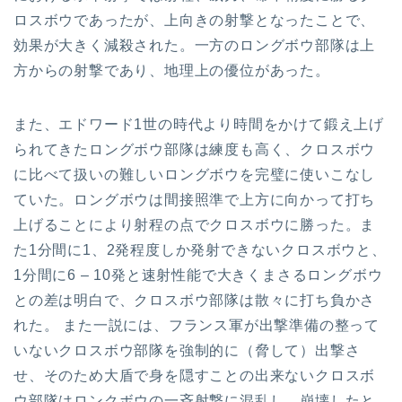
ロスボウであったが、上向きの射撃となったことで、
効果が大きく減殺された。一方のロングボウ部隊は上
方からの射撃であり、地理上の優位があった。
また、エドワード1世の時代より時間をかけて鍛え上げ
られてきたロングボウ部隊は練度も高く、クロスボウ
に比べて扱いの難しいロングボウを完璧に使いこなし
ていた。ロングボウは間接照準で上方に向かって打ち
上げることにより射程の点でクロスボウに勝った。ま
た1分間に1、2発程度しか発射できないクロスボウと、
1分間に6 – 10発と速射性能で大きくまさるロングボウ
との差は明白で、クロスボウ部隊は散々に打ち負かさ
れた。 また一説には、フランス軍が出撃準備の整って
いないクロスボウ部隊を強制的に（脅して）出撃さ
せ、そのため大盾で身を隠すことの出来ないクロスボ
ウ部隊はロンクボウの一斉射撃に混乱し、崩壊したと