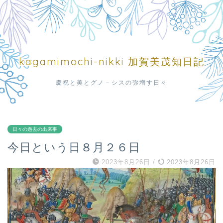
kagamimochi-nikki 加賀美茂知日記
慶祝と美とグノ－シスの弥増す日々
日々の過去の出来事
今日という日８月２６日
2023年8月26日
/
2023年8月26日