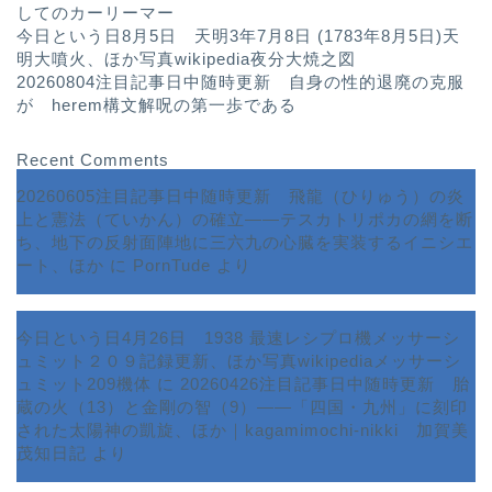
してのカーリーマー
今日という日8月5日 天明3年7月8日 (1783年8月5日)天
明大噴火、ほか写真wikipedia夜分大焼之図
20260804注目記事日中随時更新 自身の性的退廃の克服
が herem構文解呪の第一歩である
Recent Comments
20260605注目記事日中随時更新 飛龍（ひりゅう）の炎
上と憲法（ていかん）の確立――テスカトリポカの網を断
ち、地下の反射面陣地に三六九の心臓を実装するイニシエ
ート、ほか
に
PornTude
より
今日という日4月26日 1938 最速レシプロ機メッサーシ
ュミット２０９記録更新、ほか写真wikipediaメッサーシ
ュミット209機体
に
20260426注目記事日中随時更新 胎
蔵の火（13）と金剛の智（9）――「四国・九州」に刻印
された太陽神の凱旋、ほか｜kagamimochi-nikki 加賀美
茂知日記
より