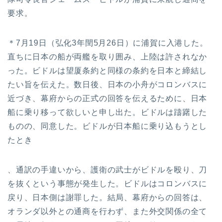
要求。
＊7月19日（弘化3年閏5月26日）に浦賀に入港した。
直ちに日本の船が両艦を取り囲み、上陸は許されなか
った。ビドルは望厦条約と同様の条約を日本と締結し
たい旨を伝えた。数日後、日本の小舟がコロンバスに
近づき、幕府からの正式の回答を伝えるために、日本
船に乗り移って欲しいと申し出た。ビドルは躊躇した
ものの、同意した。ビドルが日本船に乗り込もうとし
たとき
、通訳の手違いから、護衛の武士がビドルを殴り、刀
を抜くという事態が発生した。ビドルはコロンバスに
戻り、日本側は謝罪した。結局、幕府からの回答は、
オランダ以外との通商を行わず、また外交関係の全て