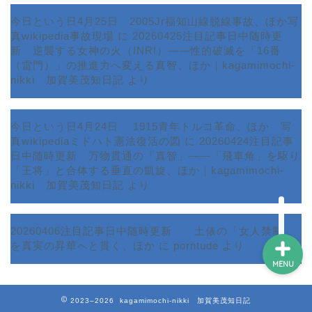
今日という日4月25日 2005Jr福知山線脱線事故、ほか写
真wikipedia事故現場
に
20260425注目記事日中随時更
新 逆襲する女神の火（INRI）――性的破滅を「16番
ホーム
（雷門）」の推進力へ変える真智、ほか｜kagamimochi-
nikki 加賀美茂知日記
より
プロフィール
今日という日4月24日 1915青年トルコ革命、ほか 写
サービス
真wikipediaミドハト憲法復活の図
に
20260424注目記事
日中随時更新 万物貫通の「真智」――「飛車角」を駆り
ランキング
「王将」と合体する垂直の凱旋、ほか｜kagamimochi-
nikki 加賀美茂知日記
より
20260406注目記事日中随時更新 土俵の「女人禁制」
を真実の昇華へと貫く、ほか
に
porntude
より
MENU
2023–2026 kagamimochi-nikki 加賀美茂知日記