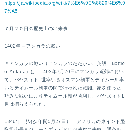
https://ja.wikipedia.org/wiki/7%E6%9C%8820%E6%9
7%A5
７月２０日の歴史上の出来事
1402年 – アンカラの戦い。
＊アンカラの戦い（アンカラのたたかい、英語：Battle
of Ankara）は、1402年7月20日にアンカラ近郊におい
て、バヤズィト1世率いるオスマン朝軍とティムール率
いるティムール朝軍の間で行われた戦闘。象を使った
巧みな戦いによりティムール朝が勝利し、バヤズィト1
世は捕らえられた。
1846年（弘化3年閏5月27日） – アメリカの東インド艦
隊司令長官ジェームズ・ビドルが浦賀に来航し通商を