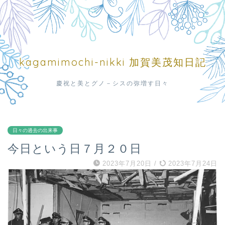
kagamimochi-nikki 加賀美茂知日記
慶祝と美とグノ－シスの弥増す日々
日々の過去の出来事
今日という日７月２０日
2023年7月20日
/
2023年7月24日