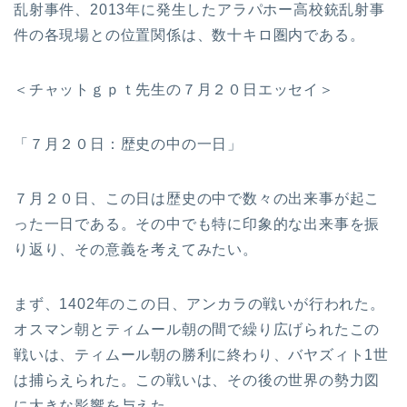
乱射事件、2013年に発生したアラパホー高校銃乱射事
件の各現場との位置関係は、数十キロ圏内である。
＜チャットｇｐｔ先生の７月２０日エッセイ＞
「７月２０日：歴史の中の一日」
７月２０日、この日は歴史の中で数々の出来事が起こ
った一日である。その中でも特に印象的な出来事を振
り返り、その意義を考えてみたい。
まず、1402年のこの日、アンカラの戦いが行われた。
オスマン朝とティムール朝の間で繰り広げられたこの
戦いは、ティムール朝の勝利に終わり、バヤズィト1世
は捕らえられた。この戦いは、その後の世界の勢力図
に大きな影響を与えた。