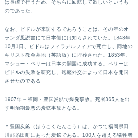
は長崎で行うため、そちらに回航して欲しいというも
のであった。
なお、ビドルが来訪するであろうことは、その年のオ
ランダ風説書にて日本側には知らされていた。1848年
10月1日、ビドルはフィラデルフィアで死亡し、同地の
キリスト教会墓地（英語版）に埋葬された。1853年、
マシュー・ペリーは日本の開国に成功する。ペリーは
ビドルの失敗を研究し、砲艦外交によって日本を開国
させたのである
1907年 – 福岡・豊国炭鉱で爆発事故。死者365人を出
す明治期最悪の炭鉱事故となる。
＊豊国炭鉱（ほうこくたんこう）は、かつて福岡県田
川郡糸田町にあった炭鉱である。100人を超える犠牲者