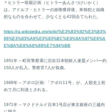
＊ヒトラー暗殺計画（ヒトラーあんさつけいかく）
は、アドルフ・ヒトラーの政権獲得後、単独犯と組織
的なものを合わせて、少なくとも42回企てられた。
https://ja.wikipedia.org/wiki/%E3%83%92%E3%83%
88%E3%83%A9%E3%83%BC%E6%9A%97%E6%A
E%BA%E8%A8%88%E7%94%BB
1951年 – 町田警察署に旧在日本朝鮮人連盟メンバー約
150人が乱入。警察官7人が負傷。
1969年 – アポロ計画: 「アポロ11号」が、人類史上初
めて月に到達とされる。
1971年 – マクドナルド日本1号店が東京銀座の三越内
に開店。