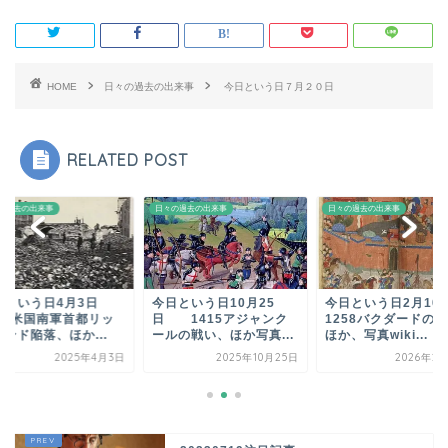
HOME
日々の過去の出来事
今日という日７月２０日
RELATED POST
の過去の出来事
日々の過去の出来事
日々の過去の出来事
日という日4月3日
今日という日10月25
今日という日2月1
865米国南軍首都リッ
日 1415アジャンク
1258バクダードの
ンド陥落、ほか...
ールの戦い、ほか写真...
ほか、写真wiki...
2025年4月3日
2025年10月25日
2026年2