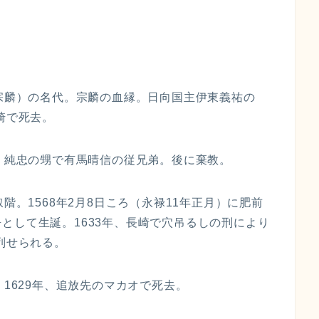
（宗麟）の名代。宗麟の血縁。日向国主伊東義祐の
崎で死去。
代。純忠の甥で有馬晴信の従兄弟。後に棄教。
階。1568年2月8日ころ（永禄11年正月）に肥前
として生誕。1633年、長崎で穴吊るしの刑により
列せられる。
。1629年、追放先のマカオで死去。