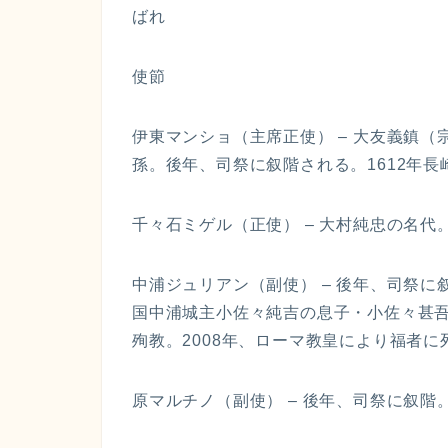
ばれ
使節
伊東マンショ（主席正使） – 大友義鎮
孫。後年、司祭に叙階される。1612年長
千々石ミゲル（正使） – 大村純忠の名
中浦ジュリアン（副使） – 後年、司祭に叙
国中浦城主小佐々純吉の息子・小佐々甚吾
殉教。2008年、ローマ教皇により福者に
原マルチノ（副使） – 後年、司祭に叙階