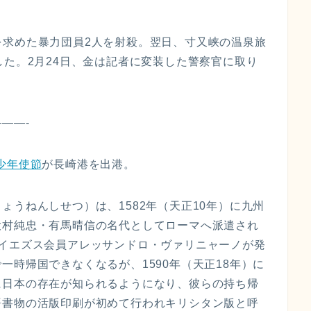
返済を求めた暴力団員2人を射殺。翌日、寸又峡の温泉旅
した。2月24日、金は記者に変装した警察官に取り
—————-
少年使節
が長崎港を出港。
ょうねんしせつ）は、1582年（天正10年）に九州
大村純忠・有馬晴信の名代としてローマへ派遣され
。イエズス会員アレッサンドロ・ヴァリニャーノが発
一時帰国できなくなるが、1590年（天正18年）に
に日本の存在が知られるようになり、彼らの持ち帰
語書物の活版印刷が初めて行われキリシタン版と呼