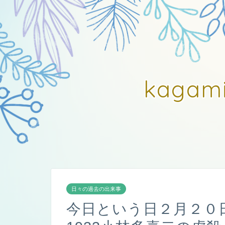
kagam
日々の過去の出来事
今日という日２月２０日