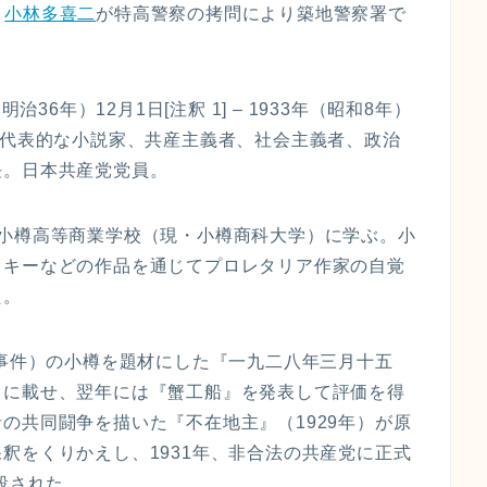
・
小林多喜二
が特高警察の拷問により築地警察署で
36年）12月1日[注釈 1] – 1933年（昭和8年）
の代表的な小説家、共産主義者、社会主義者、政治
長。日本共産党党員。
、小樽高等商業学校（現・小樽商科大学）に学ぶ。小
リキーなどの作品を通じてプロレタリア作家の自覚
た。
五事件）の小樽を題材にした『一九二八年三月十五
」に載せ、翌年には『蟹工船』を発表して評価を得
の共同闘争を描いた『不在地主』（1929年）が原
釈をくりかえし、1931年、非合法の共産党に正式
殺された。