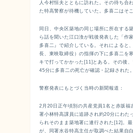
人今村恒夫とともに訪れた。その待ち合
た特高警察が待機していた。多喜二はそ
同日、中央区築地の同じ場所に所在する
ら話を聞いた江口渙が戦後発表した「作
多喜二』で紹介している。それによると
長、東映取締役）の指揮の下に多喜二を
キで打ってかかった[11]とある。その後
45分に多喜二の死亡が確認・記録された
警察発表にもとづく当時の新聞報道：
2月20日正午頃別の共産党員1名と赤坂
署小林特高課員に追跡され約20分にわた
られそのまま築地署に連行された[12]
が、同署水谷特高主任が取調べた結果自白