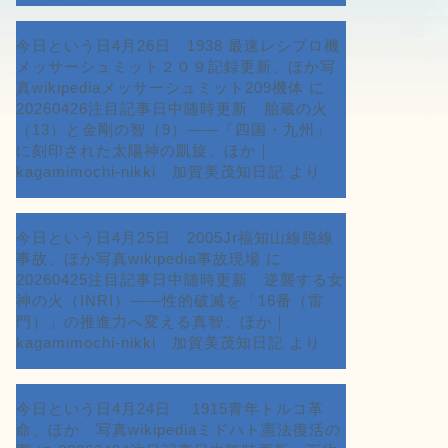
今日という日4月26日 1938 最速レシプロ機
メッサーシュミット２０９記録更新、ほか写
真wikipediaメッサーシュミット209機体
に
20260426注目記事日中随時更新 胎蔵の火
（13）と金剛の智（9）――「四国・九州」
に刻印された太陽神の凱旋、ほか｜
kagamimochi-nikki 加賀美茂知日記
より
今日という日4月25日 2005Jr福知山線脱線
事故、ほか写真wikipedia事故現場
に
20260425注目記事日中随時更新 逆襲する女
神の火（INRI）――性的破滅を「16番（雷
門）」の推進力へ変える真智、ほか｜
kagamimochi-nikki 加賀美茂知日記
より
今日という日4月24日 1915青年トルコ革
命、ほか 写真wikipediaミドハト憲法復活の