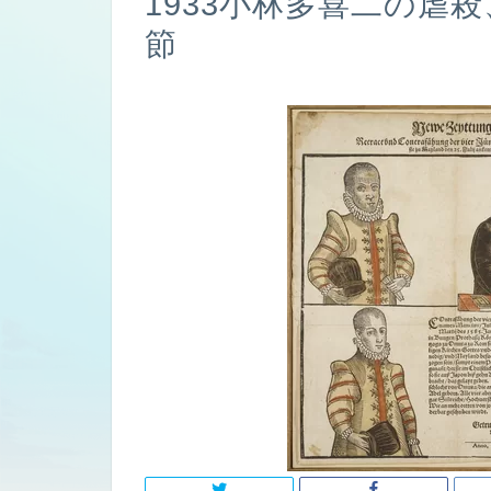
1933小林多喜二の虐殺、
節