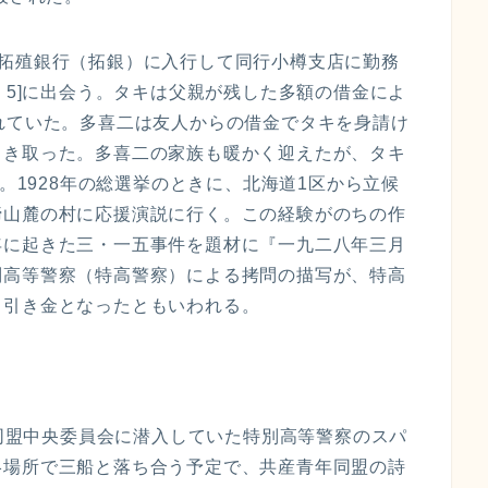
北海道拓殖銀行（拓銀）に入行して同行小樽支店に勤務
 5]に出会う。タキは父親が残した多額の借金によ
れていた。多喜二は友人からの借金でタキを身請け
引き取った。多喜二の家族も暖かく迎えたが、タキ
]。1928年の総選挙のときに、北海道1区から立候
蹄山麓の村に応援演説に行く。この経験がのちの作
年に起きた三・一五事件を題材に『一九二八年三月
別高等警察（特高警察）による拷問の描写が、特高
る引き金となったともいわれる。
年同盟中央委員会に潜入していた特別高等警察のスパ
絡場所で三船と落ち合う予定で、共産青年同盟の詩