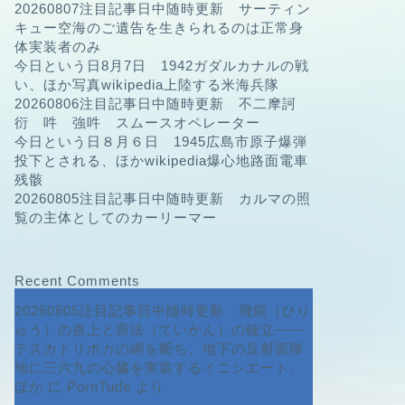
20260807注目記事日中随時更新 サーティン
キュー空海のご遺告を生きられるのは正常身
体実装者のみ
今日という日8月7日 1942ガダルカナルの戦
い、ほか写真wikipedia上陸する米海兵隊
20260806注目記事日中随時更新 不二摩訶
衍 吽 強吽 スムースオペレーター
今日という日８月６日 1945広島市原子爆弾
投下とされる、ほかwikipedia爆心地路面電車
残骸
20260805注目記事日中随時更新 カルマの照
覧の主体としてのカーリーマー
Recent Comments
20260605注目記事日中随時更新 飛龍（ひり
ゅう）の炎上と憲法（ていかん）の確立――
テスカトリポカの網を断ち、地下の反射面陣
地に三六九の心臓を実装するイニシエート、
ほか
に
PornTude
より