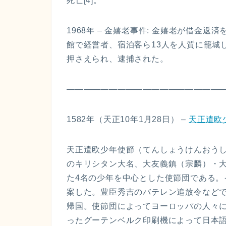
死亡[4]。
1968年 – 金嬉老事件: 金嬉老が借金
館で経営者、宿泊客ら13人を人質に籠城
押さえられ、逮捕された。
————————————————
1582年（天正10年1月28日） –
天正遣欧
天正遣欧少年使節（てんしょうけんおうし
のキリシタン大名、大友義鎮（宗麟）・
た4名の少年を中心とした使節団である
案した。豊臣秀吉のバテレン追放令などで
帰国。使節団によってヨーロッパの人々
ったグーテンベルク印刷機によって日本