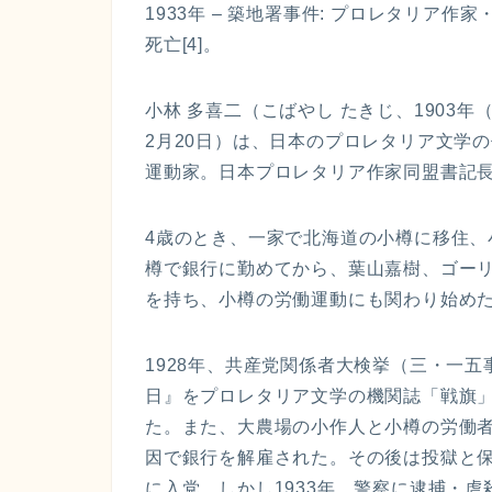
1933年 – 築地署事件: プロレタリア作家
死亡[4]。
小林 多喜二（こばやし たきじ、1903年（明治
2月20日）は、日本のプロレタリア文学
運動家。日本プロレタリア作家同盟書記
4歳のとき、一家で北海道の小樽に移住
樽で銀行に勤めてから、葉山嘉樹、ゴー
を持ち、小樽の労働運動にも関わり始め
1928年、共産党関係者大検挙（三・一
日』をプロレタリア文学の機関誌「戦旗
た。また、大農場の小作人と小樽の労働者
因で銀行を解雇された。その後は投獄と保
に入党。しかし1933年、警察に逮捕・虐