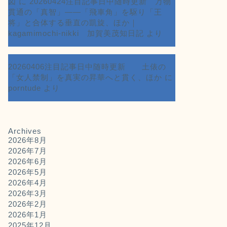
図
に
20260424注目記事日中随時更新 万物
貫通の「真智」――「飛車角」を駆り「王
将」と合体する垂直の凱旋、ほか｜
kagamimochi-nikki 加賀美茂知日記
より
20260406注目記事日中随時更新 土俵の
「女人禁制」を真実の昇華へと貫く、ほか
に
porntude
より
Archives
2026年8月
2026年7月
2026年6月
2026年5月
2026年4月
2026年3月
2026年2月
2026年1月
2025年12月