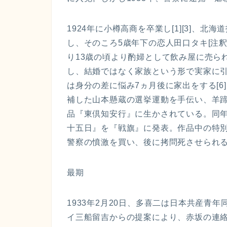
1924年に小樽高商を卒業し[1][3]、
し、そのころ5歳年下の恋人田口タキ[注釈
り13歳の頃より酌婦として飲み屋に売ら
し、結婚ではなく家族という形で実家に
は身分の差に悩み7ヵ月後に家出をする[6
補した山本懸蔵の選挙運動を手伝い、羊
品『東倶知安行』に生かされている。同
十五日』を『戦旗』に発表。作品中の特
警察の憤激を買い、後に拷問死させられ
最期
1933年2月20日、多喜二は日本共産青
イ三船留吉からの提案により、赤坂の連