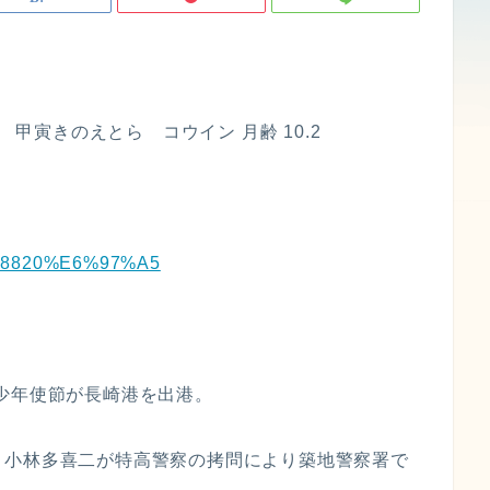
 甲寅きのえとら コウイン 月齢 10.2
%9C%8820%E6%97%A5
遣欧少年使節が長崎港を出港。
作家・小林多喜二が特高警察の拷問により築地警察署で