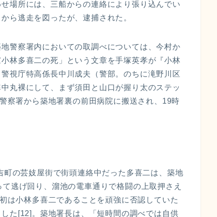
わせ場所には、三船からの連絡により張り込んでい
こから逃走を図ったが、逮捕された。
築地警察署内においての取調べについては、今村か
家小林多喜二の死」という文章を手塚英孝が『小林
、警視庁特高係長中川成夫（警部。のちに滝野川区
寒中丸裸にして、まず須田と山口が握り太のステッ
、警察署から築地署裏の前田病院に搬送され、19時
。
福吉町の芸妓屋街で街頭連絡中だった多喜二は、築地
って逃げ回り、溜池の電車通りで格闘の上取押さえ
。最初は小林多喜二であることを頑強に否認していた
した[12]。築地署長は、「短時間の調べでは自供