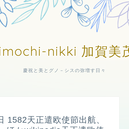
imochi-nikki 加
慶祝と美とグノ－シスの弥増す日々
 1582天正遣欧使節出航、