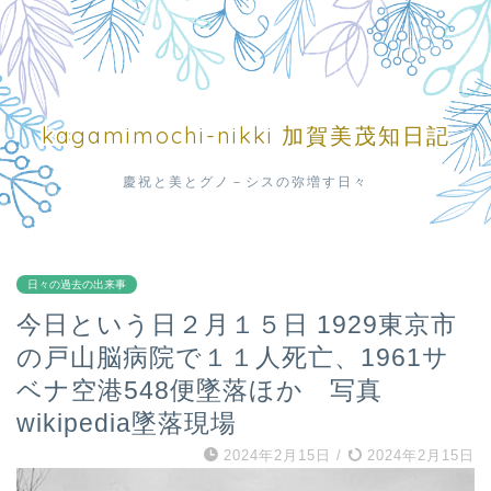
kagamimochi-nikki 加賀美茂知日記
慶祝と美とグノ－シスの弥増す日々
日々の過去の出来事
今日という日２月１５日 1929東京市
の戸山脳病院で１１人死亡、1961サ
ベナ空港548便墜落ほか 写真
wikipedia墜落現場
2024年2月15日
/
2024年2月15日