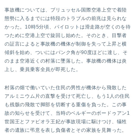
事故機については、ブリュッセル国際空港上空で着陸
態勢に入るまでには特段のトラブルの前兆は見られな
かった。10時5分頃、パイロットは滑走路が空くのを待
つために空港上空で旋回し始めた。そのとき、目撃者
の証言によると事故機の機体が制御を失って上昇と横
傾斜を始め、ついにはバンク角が90度ほどに達し、そ
のまま空港近くの村落に墜落した。事故機の機体は炎
上し、乗員乗客全員が即死した。
村落の畑で働いていた住民の男性が機体から飛散した
アルミニウム片の直撃を受けて死亡し、もう1人の住民
も残骸の飛散で脚部を切断する重傷を負った。この事
故の知らせを受けて、当時のベルギーのボードゥアン1
世国王とファビオラ王妃が事故現場に駆けつけ、犠牲
者の遺族に弔意を表し負傷者とその家族を見舞った。