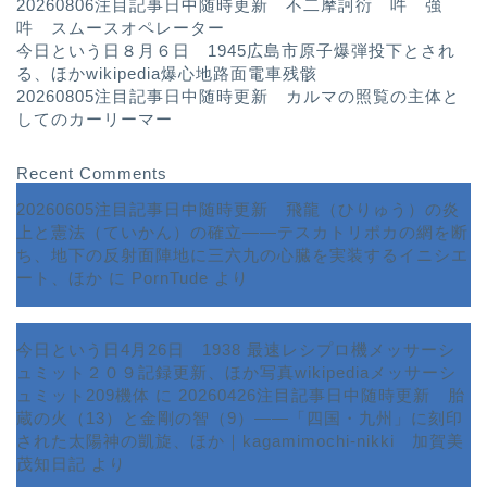
20260806注目記事日中随時更新 不二摩訶衍 吽 強
吽 スムースオペレーター
今日という日８月６日 1945広島市原子爆弾投下とされ
る、ほかwikipedia爆心地路面電車残骸
20260805注目記事日中随時更新 カルマの照覧の主体と
してのカーリーマー
Recent Comments
20260605注目記事日中随時更新 飛龍（ひりゅう）の炎
上と憲法（ていかん）の確立――テスカトリポカの網を断
ち、地下の反射面陣地に三六九の心臓を実装するイニシエ
ート、ほか
に
PornTude
より
今日という日4月26日 1938 最速レシプロ機メッサーシ
ュミット２０９記録更新、ほか写真wikipediaメッサーシ
ュミット209機体
に
20260426注目記事日中随時更新 胎
蔵の火（13）と金剛の智（9）――「四国・九州」に刻印
された太陽神の凱旋、ほか｜kagamimochi-nikki 加賀美
茂知日記
より