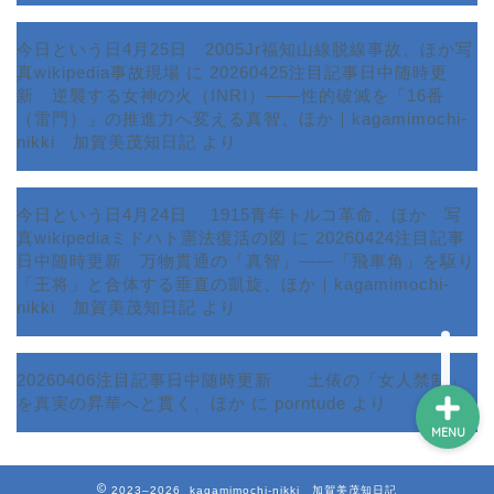
今日という日4月25日 2005Jr福知山線脱線事故、ほか写
真wikipedia事故現場
に
20260425注目記事日中随時更
新 逆襲する女神の火（INRI）――性的破滅を「16番
ホーム
（雷門）」の推進力へ変える真智、ほか｜kagamimochi-
nikki 加賀美茂知日記
より
プロフィール
今日という日4月24日 1915青年トルコ革命、ほか 写
サービス
真wikipediaミドハト憲法復活の図
に
20260424注目記事
日中随時更新 万物貫通の「真智」――「飛車角」を駆り
ランキング
「王将」と合体する垂直の凱旋、ほか｜kagamimochi-
nikki 加賀美茂知日記
より
20260406注目記事日中随時更新 土俵の「女人禁制」
を真実の昇華へと貫く、ほか
に
porntude
より
MENU
2023–2026 kagamimochi-nikki 加賀美茂知日記