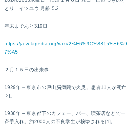
202402015木曜日 旧暦１月６日 赤口 己酉つちのと
とり イツユウ 月齢 5.2
年末まであと319日
https://ja.wikipedia.org/wiki/2%E6%9C%8815%E6%9
7%A5
２月１５日の出来事
1929年 – 東京市の戸山脳病院で火災。患者11人が死亡
[3]。
1938年 – 東京都下のカフェー、バー、喫茶店などで一
斉手入れ。約2000人の不良学生が検挙される[4]。