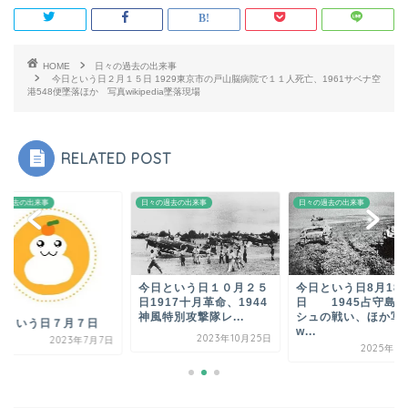
HOME
日々の過去の出来事
今日という日２月１５日 1929東京市の戸山脳病院で１１人死亡、1961サベナ空
港548便墜落ほか 写真wikipedia墜落現場
RELATED POST
の過去の出来事
日々の過去の出来事
日々の過去の出来事
今日という日１０月２５
今日という日8月18
日1917十月革命、1944
日 1945占守島シ
神風特別攻撃隊レ...
シュの戦い、ほか写
日という日７月７日
w...
2023年10月25日
2023年7月7日
2025年8