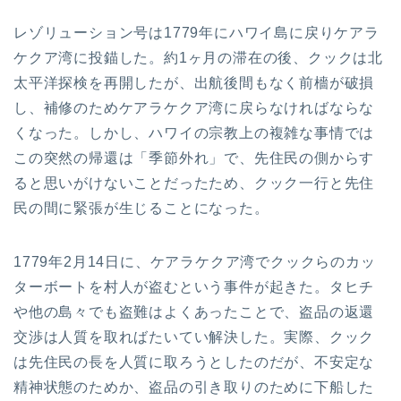
レゾリューション号は1779年にハワイ島に戻りケアラ
ケクア湾に投錨した。約1ヶ月の滞在の後、クックは北
太平洋探検を再開したが、出航後間もなく前檣が破損
し、補修のためケアラケクア湾に戻らなければならな
くなった。しかし、ハワイの宗教上の複雑な事情では
この突然の帰還は「季節外れ」で、先住民の側からす
ると思いがけないことだったため、クック一行と先住
民の間に緊張が生じることになった。
1779年2月14日に、ケアラケクア湾でクックらのカッ
ターボートを村人が盗むという事件が起きた。タヒチ
や他の島々でも盗難はよくあったことで、盗品の返還
交渉は人質を取ればたいてい解決した。実際、クック
は先住民の長を人質に取ろうとしたのだが、不安定な
精神状態のためか、盗品の引き取りのために下船した