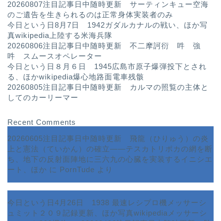
20260807注目記事日中随時更新 サーティンキュー空海
のご遺告を生きられるのは正常身体実装者のみ
今日という日8月7日 1942ガダルカナルの戦い、ほか写
真wikipedia上陸する米海兵隊
20260806注目記事日中随時更新 不二摩訶衍 吽 強
吽 スムースオペレーター
今日という日８月６日 1945広島市原子爆弾投下とされ
る、ほかwikipedia爆心地路面電車残骸
20260805注目記事日中随時更新 カルマの照覧の主体と
してのカーリーマー
Recent Comments
20260605注目記事日中随時更新 飛龍（ひりゅう）の炎
上と憲法（ていかん）の確立――テスカトリポカの網を断
ち、地下の反射面陣地に三六九の心臓を実装するイニシエ
ート、ほか
に
PornTude
より
今日という日4月26日 1938 最速レシプロ機メッサーシ
ュミット２０９記録更新、ほか写真wikipediaメッサーシ