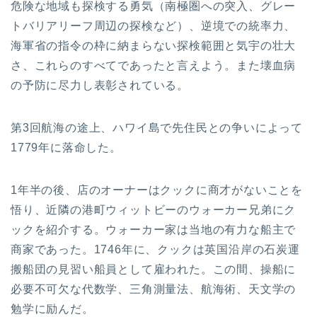
危険な地域も探検する勇気（南極圏への突入、グレー
トバリアリーフ周辺の探検など）、逆境での統率力、
海軍省の指令の枠に納まらない探検範囲と気宇の壮大
さ、これらのすべてであったと言えよう。また壊血病
の予防に尽力し表彰されている。
第3回航海の途上、ハワイ島で先住民との争いによって
1779年に落命した。
1年半の後、店のオーナーはクックに商才がないことを
悟り、近隣の港町ウィットビーのウォーカー兄弟にク
ックを紹介する。ウォーカー家は当地の有力な船主で
商家であった。1746年に、クックは英国沿岸の石炭運
搬船団の見習い船員として雇われた。この間、操船に
必要不可欠な代数学、三角測量法、航海術、天文学の
勉学に励んだ。