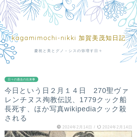
kagamimochi-nikki 加賀美茂知日記
慶祝と美とグノ－シスの弥増す日々
日々の過去の出来事
今日という日２月１４日 270聖ヴァ
レンチヌス殉教伝説、1779クック船
長死す、ほか写真wikipediaクック殺
される
2024年2月14日
/
2024年2月14日