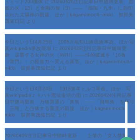
ュミット209機体
に
20260426注目記事日中随時更新 胎
蔵の火（13）と金剛の智（9）――「四国・九州」に刻印
された太陽神の凱旋、ほか｜kagamimochi-nikki 加賀美
茂知日記
より
今日という日4月25日 2005Jr福知山線脱線事故、ほか写
真wikipedia事故現場
に
20260425注目記事日中随時更
新 逆襲する女神の火（INRI）――性的破滅を「16番
ホーム
（雷門）」の推進力へ変える真智、ほか｜kagamimochi-
nikki 加賀美茂知日記
より
プロフィール
今日という日4月24日 1915青年トルコ革命、ほか 写
サービス
真wikipediaミドハト憲法復活の図
に
20260424注目記事
日中随時更新 万物貫通の「真智」――「飛車角」を駆り
ランキング
「王将」と合体する垂直の凱旋、ほか｜kagamimochi-
nikki 加賀美茂知日記
より
20260406注目記事日中随時更新 土俵の「女人禁制」