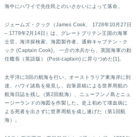
海中にハワイで先住民とのいさかいによって落命。
ジェームズ・クック（James Cook、 1728年10月27日
– 1779年2月14日）は、グレートブリテン王国の海軍
士官、海洋探検家、海図製作者。通称キャプテン・ク
ック (Captain Cook)。 一介の水兵から、英国海軍の勅
任艦長（英語版） (Post-captain) に昇りつめた[1]。
太平洋に3回の航海を行い、オーストラリア東海岸に到
達、ハワイ諸島を発見し、自筆原稿による世界周航の
航海日誌を残し（第2回航海）、ニューフンノ島とニュ
ージーランドの海図を作製した。史上初めて壊血病に
よる死者を出さずに世界周航を成し遂げた（第1回航
海）。