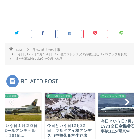
HOME
日々の過去の出来事
今日という日２月１４日 270聖ヴァレンチヌス殉教伝説、1779クック船長死
す、ほか写真wikipediaクック殺される
RELATED POST
の過去の出来事
日々の過去の出来事
日々の過去の出来事
今日という日7月3
日という日１月２０日
今日という日12月22
1971全日空機雫石
992エールアンテ－ル
日 ウルグアイ機アンデ
事故,ほか写真wi...
落、2015I...
ス山中墜落事故生存者