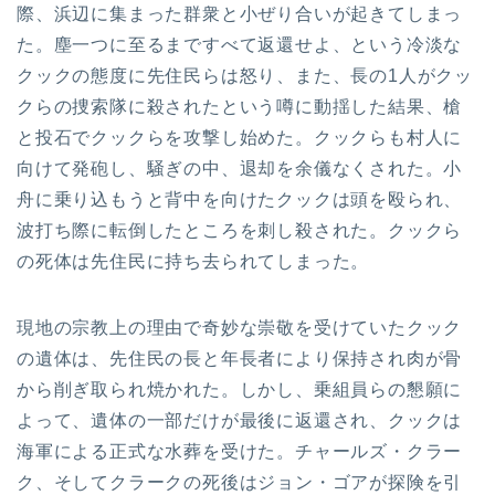
際、浜辺に集まった群衆と小ぜり合いが起きてしまっ
た。塵一つに至るまですべて返還せよ、という冷淡な
クックの態度に先住民らは怒り、また、長の1人がクッ
クらの捜索隊に殺されたという噂に動揺した結果、槍
と投石でクックらを攻撃し始めた。クックらも村人に
向けて発砲し、騒ぎの中、退却を余儀なくされた。小
舟に乗り込もうと背中を向けたクックは頭を殴られ、
波打ち際に転倒したところを刺し殺された。クックら
の死体は先住民に持ち去られてしまった。
現地の宗教上の理由で奇妙な崇敬を受けていたクック
の遺体は、先住民の長と年長者により保持され肉が骨
から削ぎ取られ焼かれた。しかし、乗組員らの懇願に
よって、遺体の一部だけが最後に返還され、クックは
海軍による正式な水葬を受けた。チャールズ・クラー
ク、そしてクラークの死後はジョン・ゴアが探険を引