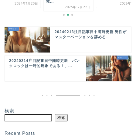
救...
2024年1月20日
2026年7
2025年12月22日
20240213注目記事日中随時更新 男性が
マスターベーションを辞める...
20240214注目記事日中随時更新 パン
クロックは一時的現象である！、...
検索
検索
Recent Posts