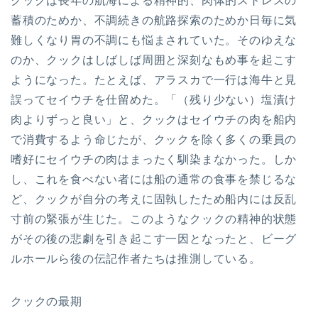
クックは長年の航海による精神的、肉体的ストレスの
蓄積のためか、不調続きの航路探索のためか日毎に気
難しくなり胃の不調にも悩まされていた。そのゆえな
のか、クックはしばしば周囲と深刻なもめ事を起こす
ようになった。たとえば、アラスカで一行は海牛と見
誤ってセイウチを仕留めた。「（残り少ない）塩漬け
肉よりずっと良い」と、クックはセイウチの肉を船内
で消費するよう命じたが、クックを除く多くの乗員の
嗜好にセイウチの肉はまったく馴染まなかった。しか
し、これを食べない者には船の通常の食事を禁じるな
ど、クックが自分の考えに固執したため船内には反乱
寸前の緊張が生じた。このようなクックの精神的状態
がその後の悲劇を引き起こす一因となったと、ビーグ
ルホールら後の伝記作者たちは推測している。
クックの最期