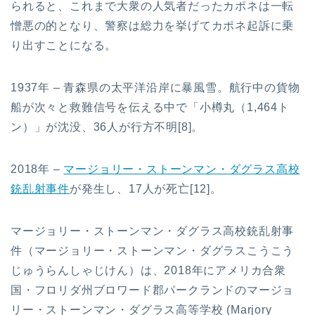
られると、これまで大衆の人気者だったカポネは一転
憎悪の的となり、警察は総力を挙げてカポネ起訴に乗
り出すことになる。
1937年 – 青森県の太平洋沿岸に暴風雪。航行中の貨物
船が次々と救難信号を伝える中で「小樽丸（1,464ト
ン）」が沈没、36人が行方不明[8]。
2018年 –
マージョリー・ストーンマン・ダグラス高校
銃乱射事件
が発生し、17人が死亡[12]。
マージョリー・ストーンマン・ダグラス高校銃乱射事
件（マージョリー・ストーンマン・ダグラスこうこう
じゅうらんしゃじけん）は、2018年にアメリカ合衆
国・フロリダ州ブロワード郡パークランドのマージョ
リー・ストーンマン・ダグラス高等学校 (Marjory