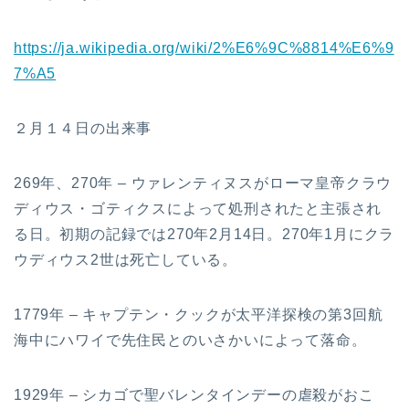
https://ja.wikipedia.org/wiki/2%E6%9C%8814%E6%9
7%A5
２月１４日の出来事
269年、270年 – ウァレンティヌスがローマ皇帝クラウ
ディウス・ゴティクスによって処刑されたと主張され
る日。初期の記録では270年2月14日。270年1月にクラ
ウディウス2世は死亡している。
1779年 – キャプテン・クックが太平洋探検の第3回航
海中にハワイで先住民とのいさかいによって落命。
1929年 – シカゴで聖バレンタインデーの虐殺がおこ