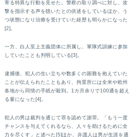
寄る特異な行動を見せた。警察の取り調べに対し、攻
撃を指示する声を聴いたとの供述をしているほか、う
つ状態になり治療を受けていた経歴も明らかになった
[2]。
一方、白人至上主義団体に所属し、軍隊式訓練に参加
していたことも判明している[3]。
逮捕後、犯人の生い立ちや数多くの困難を抱えていた
ことが伝えられたこともあり、拘置所には全米や欧州
各地から同情の手紙が殺到。1カ月余りで100通を超え
る量になった[4]。
犯人の男は裁判を通じて罪を認めて謝罪。「もう一度
チャンスを与えてくれるなら、人々を助けるために全
力を尽くす」と述べた[5]ほか、弁護人は男が生涯を通