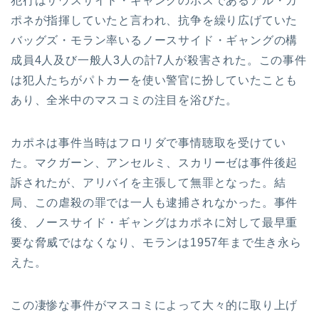
犯行はサウスサイド・ギャングのボスであるアル・カ
ポネが指揮していたと言われ、抗争を繰り広げていた
バッグズ・モラン率いるノースサイド・ギャングの構
成員4人及び一般人3人の計7人が殺害された。この事件
は犯人たちがパトカーを使い警官に扮していたことも
あり、全米中のマスコミの注目を浴びた。
カポネは事件当時はフロリダで事情聴取を受けてい
た。マクガーン、アンセルミ、スカリーゼは事件後起
訴されたが、アリバイを主張して無罪となった。結
局、この虐殺の罪では一人も逮捕されなかった。事件
後、ノースサイド・ギャングはカポネに対して最早重
要な脅威ではなくなり、モランは1957年まで生き永ら
えた。
この凄惨な事件がマスコミによって大々的に取り上げ