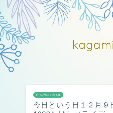
kagam
日々の過去の出来事
今日という日１２月９日