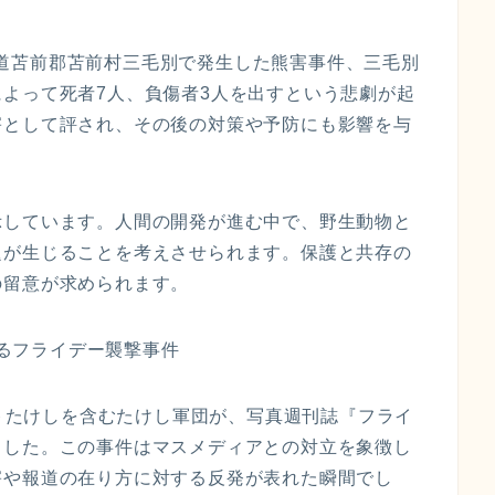
、北海道苫前郡苫前村三毛別で発生した熊害事件、三毛別
よって死者7人、負傷者3人を出すという悲劇が起
害として評され、その後の対策や予防にも影響を与
示しています。人間の開発が進む中で、野生動物と
題が生じることを考えさせられます。保護と共存の
の留意が求められます。
よるフライデー襲撃事件
ートたけしを含むたけし軍団が、写真週刊誌『フライ
ました。この事件はマスメディアとの対立を象徴し
害や報道の在り方に対する反発が表れた瞬間でし