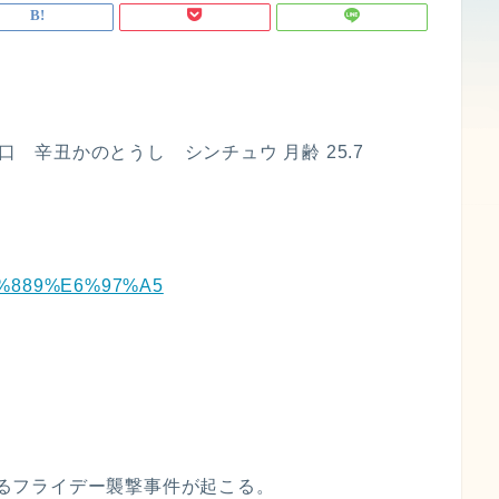
口 辛丑かのとうし シンチュウ 月齢 25.7
6%9C%889%E6%97%A5
によるフライデー襲撃事件が起こる。