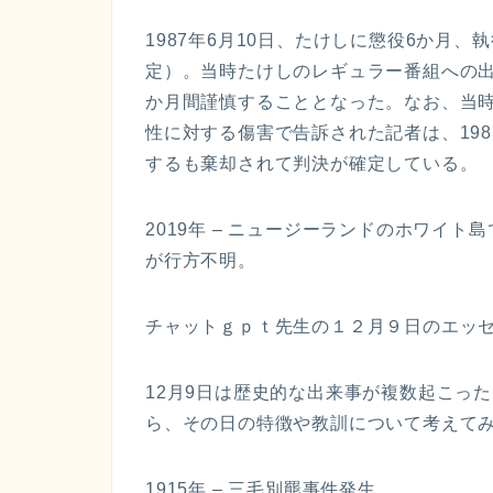
1987年6月10日、たけしに懲役6か月
定）。当時たけしのレギュラー番組への
か月間謹慎することとなった。なお、当
性に対する傷害で告訴された記者は、198
するも棄却されて判決が確定している。
2019年 – ニュージーランドのホワイ
が行方不明。
チャットｇｐｔ先生の１２月９日のエッ
12月9日は歴史的な出来事が複数起こっ
ら、その日の特徴や教訓について考えて
1915年 – 三毛別羆事件発生