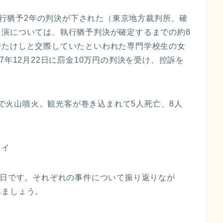
、執行猶予2年の判決が下された（東京地方裁判所、確
出演については、執行猶予判決が確定するまでの約8
時たけしと交際していたといわれた専門学校生の女
7年12月22日に罰金10万円の判決を受け、控訴を
ト島で火山噴火。観光客が巻き込まれて5人死亡、8人
セイ
た日です。それぞれの事件について振り返りなが
みましょう。