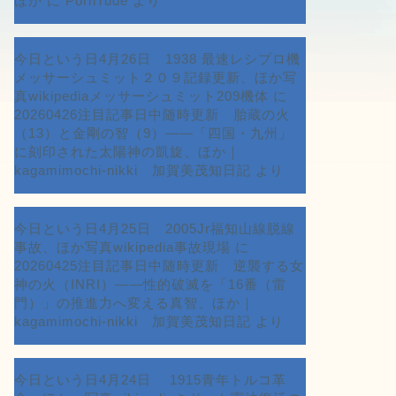
ほか
に
PornTude
より
今日という日4月26日 1938 最速レシプロ機
メッサーシュミット２０９記録更新、ほか写
真wikipediaメッサーシュミット209機体
に
20260426注目記事日中随時更新 胎蔵の火
（13）と金剛の智（9）――「四国・九州」
に刻印された太陽神の凱旋、ほか｜
kagamimochi-nikki 加賀美茂知日記
より
今日という日4月25日 2005Jr福知山線脱線
事故、ほか写真wikipedia事故現場
に
20260425注目記事日中随時更新 逆襲する女
神の火（INRI）――性的破滅を「16番（雷
門）」の推進力へ変える真智、ほか｜
kagamimochi-nikki 加賀美茂知日記
より
今日という日4月24日 1915青年トルコ革