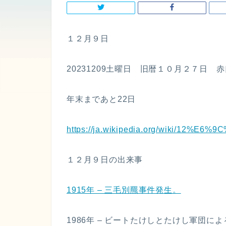
１２月９日
20231209土曜日 旧暦１０月２７日 赤
年末まであと22日
https://ja.wikipedia.org/wiki/12%E
１２月９日の出来事
1915年 – 三毛別羆事件発生。
1986年 – ビートたけしとたけし軍団