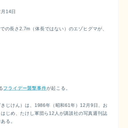
2月14日
での長さ2.7m（体長ではない）のエゾヒグマが、
る
フライデー襲撃事件
が起こる。
じけん）は、1986年（昭和61年）12月9日、お
はじめ、たけし軍団ら12人が講談社の写真週刊誌
である。