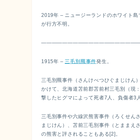
2019年 – ニュージーランドのホワイ
が行方不明。
—————————————————
1915年 –
三毛別羆事件
発生。
三毛別羆事件（さんけべつひぐまじけん）は、
かけて、北海道苫前郡苫前村三毛別（現
撃したヒグマによって死者7人、負傷者3
三毛別事件や六線沢熊害事件（ろくせん
まじけん）、苫前三毛別事件（とままえさ
の熊害と評されることもある[2]。