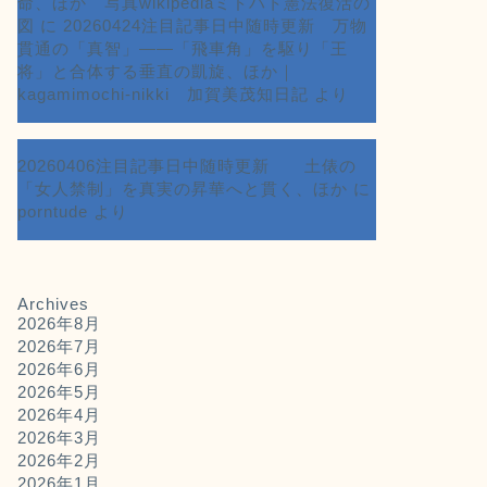
命、ほか 写真wikipediaミドハト憲法復活の
図
に
20260424注目記事日中随時更新 万物
貫通の「真智」――「飛車角」を駆り「王
将」と合体する垂直の凱旋、ほか｜
kagamimochi-nikki 加賀美茂知日記
より
20260406注目記事日中随時更新 土俵の
「女人禁制」を真実の昇華へと貫く、ほか
に
porntude
より
Archives
2026年8月
2026年7月
2026年6月
2026年5月
2026年4月
2026年3月
2026年2月
2026年1月