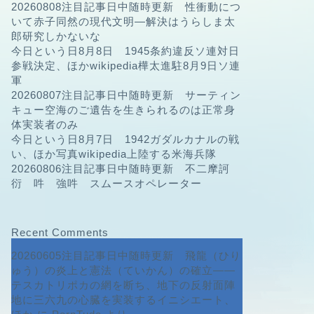
20260808注目記事日中随時更新 性衝動につ
いて赤子同然の現代文明—解決はうらしま太
郎研究しかないな
今日という日8月8日 1945条約違反ソ連対日
参戦決定、ほかwikipedia樺太進駐8月9日ソ連
軍
20260807注目記事日中随時更新 サーティン
キュー空海のご遺告を生きられるのは正常身
体実装者のみ
今日という日8月7日 1942ガダルカナルの戦
い、ほか写真wikipedia上陸する米海兵隊
20260806注目記事日中随時更新 不二摩訶
衍 吽 強吽 スムースオペレーター
Recent Comments
20260605注目記事日中随時更新 飛龍（ひり
ゅう）の炎上と憲法（ていかん）の確立――
テスカトリポカの網を断ち、地下の反射面陣
地に三六九の心臓を実装するイニシエート、