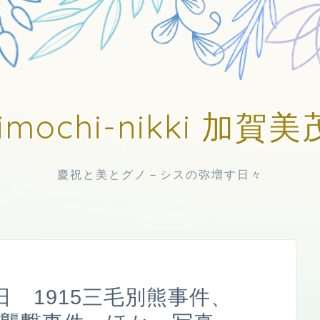
imochi-nikki 加
慶祝と美とグノ－シスの弥増す日々
 1915三毛別熊事件、