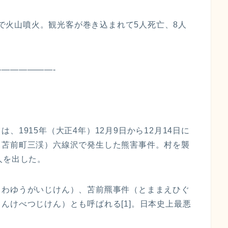
ト島で火山噴火。観光客が巻き込まれて5人死亡、8人
————————-
1915年（大正4年）12月9日から12月14日に
：苫前町三渓）六線沢で発生した熊害事件。村を襲
人を出した。
さわゆうがいじけん）、苫前羆事件（とままえひぐ
んけべつじけん）とも呼ばれる[1]。日本史上最悪