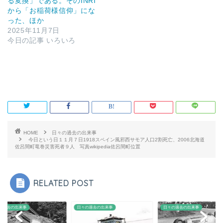
る変換」である。そのINRI
から「お稲荷様信仰」にな
った、ほか
2025年11月7日
今日の記事 いろいろ
HOME
日々の過去の出来事
今日という日１１月７日1918スペイン風邪西サモア人口2割死亡、2006北海道
佐呂間町竜巻災害死者９人 写真wikipedia佐呂間町位置
RELATED POST
の過去の出来事
日々の過去の出来事
日々の過去の出来事