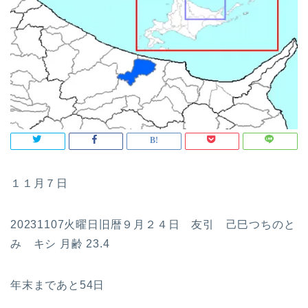
１１月７日
20231107火曜日旧暦９月２４日 友引 己巳つちのと
み キシ 月齢 23.4
年末まであと54日