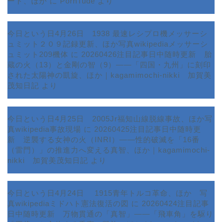
ート、ほか
に
PornTude
より
今日という日4月26日 1938 最速レシプロ機メッサーシ
ュミット２０９記録更新、ほか写真wikipediaメッサーシ
ュミット209機体
に
20260426注目記事日中随時更新 胎
蔵の火（13）と金剛の智（9）――「四国・九州」に刻印
された太陽神の凱旋、ほか｜kagamimochi-nikki 加賀美
茂知日記
より
今日という日4月25日 2005Jr福知山線脱線事故、ほか写
真wikipedia事故現場
に
20260425注目記事日中随時更
新 逆襲する女神の火（INRI）――性的破滅を「16番
ホーム
（雷門）」の推進力へ変える真智、ほか｜kagamimochi-
nikki 加賀美茂知日記
より
プロフィール
今日という日4月24日 1915青年トルコ革命、ほか 写
サービス
真wikipediaミドハト憲法復活の図
に
20260424注目記事
日中随時更新 万物貫通の「真智」――「飛車角」を駆り