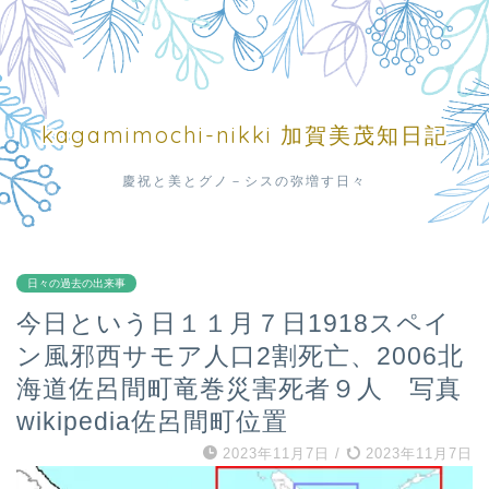
kagamimochi-nikki 加賀美茂知日記
慶祝と美とグノ－シスの弥増す日々
日々の過去の出来事
今日という日１１月７日1918スペイ
ン風邪西サモア人口2割死亡、2006北
海道佐呂間町竜巻災害死者９人 写真
wikipedia佐呂間町位置
2023年11月7日
/
2023年11月7日