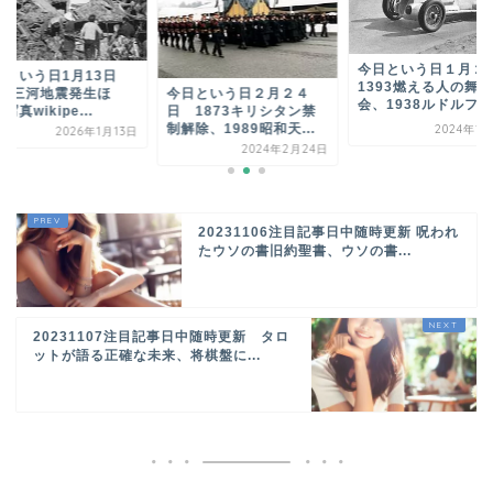
今日という日１月２
日という日1月13日
1393燃える人の舞踏
945三河地震発生ほ
今日という日２月２４
会、1938ルドルフカ.
写真wikipe...
日 1873キリシタン禁
制解除、1989昭和天...
2024年1
2026年1月13日
2024年2月24日
20231106注目記事日中随時更新 呪われ
たウソの書旧約聖書、ウソの書...
20231107注目記事日中随時更新 タロ
ットが語る正確な未来、将棋盤に...