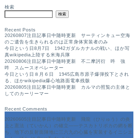
検索
検索
Recent Posts
20260807注目記事日中随時更新 サーティンキュー空海
のご遺告を生きられるのは正常身体実装者のみ
今日という日8月7日 1942ガダルカナルの戦い、ほか写
真wikipedia上陸する米海兵隊
20260806注目記事日中随時更新 不二摩訶衍 吽 強
吽 スムースオペレーター
今日という日８月６日 1945広島市原子爆弾投下とされ
る、ほかwikipedia爆心地路面電車残骸
20260805注目記事日中随時更新 カルマの照覧の主体と
してのカーリーマー
Recent Comments
20260605注目記事日中随時更新 飛龍（ひりゅう）の炎
上と憲法（ていかん）の確立――テスカトリポカの網を断
ち、地下の反射面陣地に三六九の心臓を実装するイニシエ