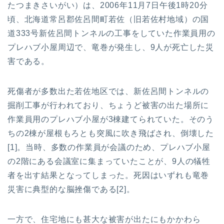
たつまきさいがい）は、2006年11月7日午後1時20分
頃、北海道常呂郡佐呂間町若佐（旧若佐村地域）の国
道333号新佐呂間トンネルの工事をしていた作業員用の
プレハブ小屋周辺で、竜巻が発生し、9人が死亡した災
害である。
死傷者が多数出た若佐地区では、新佐呂間トンネルの
掘削工事が行われており、ちょうど被害の出た場所に
作業員用のプレハブ小屋が3棟建てられていた。そのう
ちの2棟が屋根もろとも突風に吹き飛ばされ、倒壊した
[1]。当時、多数の作業員が会議のため、プレハブ小屋
の2階にある会議室に集まっていたことが、9人の犠牲
者を出す結果となってしまった。死因はいずれも竜巻
災害に典型的な脳挫傷である[2]。
一方で、住宅地にも甚大な被害が出たにもかかわら