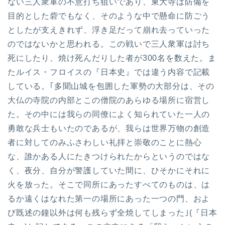
ない三人衆軍の不意打ち狙いであり、東大寺は防備を
目的とした砦でもなく、そのような中で懸命に防ごう
としたが支えきれず、浮き足だって崩れ去っていった
のではないかと思われる。この戦いで三人衆軍は討ち
死にしたり、焼け死んだりした者が300名を数えた。ま
たルイス・フロイスの『日本史』では違う内容で記載
している。｢多聞山城を包囲した軍勢の大部分は、その
大仏の寺院の内部とこの僧院のあらゆる場所に宿営し
た。その中には我らの同僚によく知られていた一人の
勇敢な兵士もいたのであるが、我らは世界万物の創造
者に対してのみふさわしい礼拝と崇敬のことに熱心
な、誰かある人にたきつけられたからというのではな
く、夜分、自分が警護していた間に、ひそかにそれに
火を放った。そこで同所にあったすべてのものは、は
るか遠くはなれた第一の場所にあった一つの門、およ
び既述の鐘以外は何も残らず全焼してしまった｣(『日本