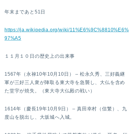
年末まであと51日
https://ja.wikipedia.org/wiki/11%E6%9C%8810%E6%
97%A5
１１月１０日の歴史上の出来事
1567年（永禄10年10月10日） – 松永久秀、三好義継
軍が三好三人衆が陣取る東大寺を急襲し、大仏を含め
た堂宇が焼失。（東大寺大仏殿の戦い）
1614年（慶長19年10月9日） – 真田幸村（信繁）、九
度山を脱出し、大坂城へ入城。