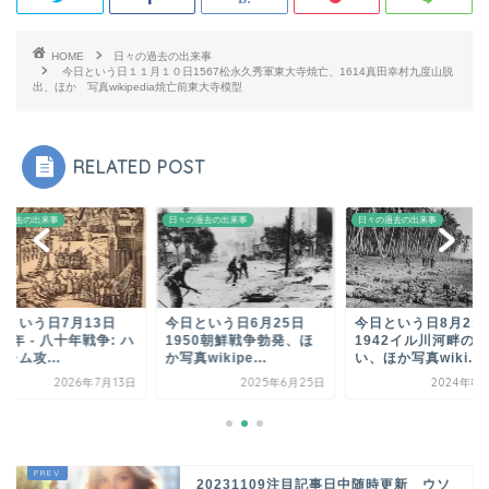
HOME
日々の過去の出来事
今日という日１１月１０日1567松永久秀軍東大寺焼亡、1614真田幸村九度山脱
出、ほか 写真wikipedia焼亡前東大寺模型
RELATED POST
の過去の出来事
日々の過去の出来事
日々の過去の出来事
日という日7月13日
今日という日6月25日
今日という日8月2
73年 - 八十年戦争: ハ
1950朝鮮戦争勃発、ほ
1942イル川河畔の戦
レム攻...
か写真wikipe...
い、ほか写真wiki...
2026年7月13日
2025年6月25日
2024年8
20231109注目記事日中随時更新 ウソ