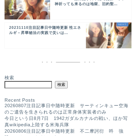
神祈っても来るのは地獄、旧約聖...
20231110注目記事日中随時更新 性エネ
ルギ－昇華秘法の実践で災いは...
検索
検索
Recent Posts
20260807注目記事日中随時更新 サーティンキュー空海
のご遺告を生きられるのは正常身体実装者のみ
今日という日8月7日 1942ガダルカナルの戦い、ほか写
真wikipedia上陸する米海兵隊
20260806注目記事日中随時更新 不二摩訶衍 吽 強