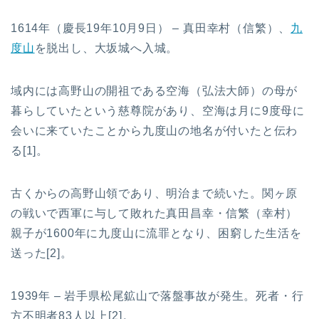
1614年（慶長19年10月9日） – 真田幸村（信繁）、
九
度山
を脱出し、大坂城へ入城。
域内には高野山の開祖である空海（弘法大師）の母が
暮らしていたという慈尊院があり、空海は月に9度母に
会いに来ていたことから九度山の地名が付いたと伝わ
る[1]。
古くからの高野山領であり、明治まで続いた。関ヶ原
の戦いで西軍に与して敗れた真田昌幸・信繁（幸村）
親子が1600年に九度山に流罪となり、困窮した生活を
送った[2]。
1939年 – 岩手県松尾鉱山で落盤事故が発生。死者・行
方不明者83人以上[2]。