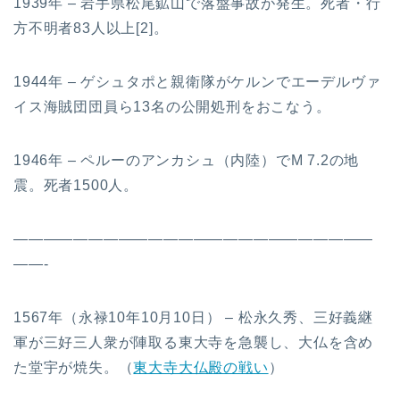
1939年 – 岩手県松尾鉱山で落盤事故が発生。死者・行
方不明者83人以上[2]。
1944年 – ゲシュタポと親衛隊がケルンでエーデルヴァ
イス海賊団団員ら13名の公開処刑をおこなう。
1946年 – ペルーのアンカシュ（内陸）でM 7.2の地
震。死者1500人。
————————————————————————
——-
1567年（永禄10年10月10日） – 松永久秀、三好義継
軍が三好三人衆が陣取る東大寺を急襲し、大仏を含め
た堂宇が焼失。（
東大寺大仏殿の戦い
）