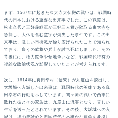
まず、1567年に起きた東大寺大仏殿の戦いは、戦国時
代の日本における重要な出来事でした。この戦闘は、
松永久秀と三好義継軍が三好三人衆が陣取る東大寺を
急襲し、大仏を含む堂宇が焼失した事件です。この出
来事は、激しい市街戦が繰り広げられたことで知られ
ており、多くの武将や兵士が討ち死にしました。その
背後には、権力闘争や領地争いなど、戦国時代特有の
複雑な政治状況が影響していたことが考えられます。
次に、1614年に真田幸村（信繁）が九度山を脱出し、
大坂城へ入城した出来事は、戦国時代の英雄である真
田幸村の行動を示しています。関ヶ原の戦いで西軍に
敗れた彼とその家族は、九度山に流罪となり、苦しい
生活を送ったとされています。その後、大坂城への入
城は、彼の忠誠心と戦国時代の不確かな運命を象徴し