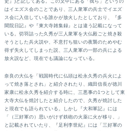
史』)と記してある。この文中にある「我ら」というの
はイエズス会のことであり、三人衆軍の兵士でイエズ
ス会に入信している誰かが放火したとしており、『多
聞院日記』や『東大寺雑集録』とは違う記載になって
いる。切羽詰った久秀が三人衆軍を大仏殿ごと焼き殺
そうとした兵火説や、不意打ち狙いの夜襲のためやむ
得ず失火してしまった説、三人衆軍の一部の兵による
放火説など、現在でも議論になっている。
奈良の大仏を「戦国時代に仏頭は松永久秀の兵火によ
って焼き落とされ」と紹介されたり、織田信長が徳川
家康に松永久秀を紹介する時に、三悪事の1つとして東
大寺大仏を焼討したと紹介したので、久秀が焼討した
と現在でも語られている。しかし『大和軍記』には
「（三好軍の）思いがけず鉄砲の火薬に火が移り、」
と記載されていたり、『足利李世紀』には「三好軍の