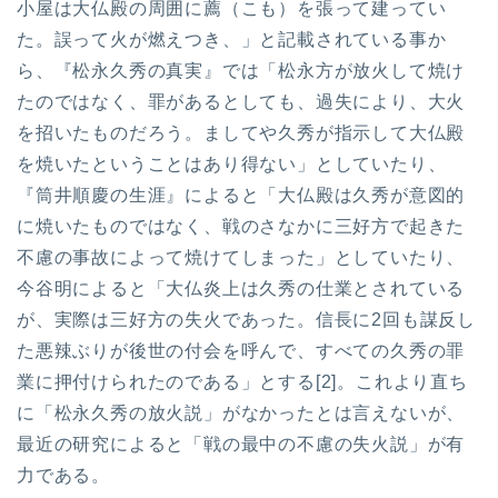
小屋は大仏殿の周囲に薦（こも）を張って建ってい
た。誤って火が燃えつき、」と記載されている事か
ら、『松永久秀の真実』では「松永方が放火して焼け
たのではなく、罪があるとしても、過失により、大火
を招いたものだろう。ましてや久秀が指示して大仏殿
を焼いたということはあり得ない」としていたり、
『筒井順慶の生涯』によると「大仏殿は久秀が意図的
に焼いたものではなく、戦のさなかに三好方で起きた
不慮の事故によって焼けてしまった」としていたり、
今谷明によると「大仏炎上は久秀の仕業とされている
が、実際は三好方の失火であった。信長に2回も謀反し
た悪辣ぶりが後世の付会を呼んで、すべての久秀の罪
業に押付けられたのである」とする[2]。これより直ち
に「松永久秀の放火説」がなかったとは言えないが、
最近の研究によると「戦の最中の不慮の失火説」が有
力である。