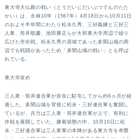
東大寺大仏殿の戦い（とうだいじだいぶつでんのたた
かい）は、永禄10年（1567年）4月18日から10月11日
のおよそ半年間にわたり松永久秀、三好義継と三好三
人衆、筒井順慶、池田勝正らが大和東大寺周辺で繰り
広げた市街戦。松永久秀の居城であった多聞山城の周
辺でも戦闘があったため「多聞山城の戦い」とも呼ば
れている。
東大寺攻め
三人衆・筒井連合軍が奈良に駐屯してから約6ヵ月が経
過した。多聞山城を背後に松永・三好連合軍も奮闘し
ているが、兵力は三人衆・筒井連合軍が上で、有利に
作戦を展開していた。膠着状態の中、10月10日に松
永・三好連合軍は三人衆軍の本陣がある東大寺を奇襲