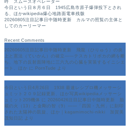
吽 スムースオペレーター
今日という日８月６日 1945広島市原子爆弾投下とされ
る、ほかwikipedia爆心地路面電車残骸
20260805注目記事日中随時更新 カルマの照覧の主体と
してのカーリーマー
Recent Comments
20260605注目記事日中随時更新 飛龍（ひりゅう）の炎
上と憲法（ていかん）の確立――テスカトリポカの網を断
ち、地下の反射面陣地に三六九の心臓を実装するイニシエ
ート、ほか
に
PornTude
より
今日という日4月26日 1938 最速レシプロ機メッサーシ
ュミット２０９記録更新、ほか写真wikipediaメッサーシ
ュミット209機体
に
20260426注目記事日中随時更新 胎
蔵の火（13）と金剛の智（9）――「四国・九州」に刻印
された太陽神の凱旋、ほか｜kagamimochi-nikki 加賀美
茂知日記
より