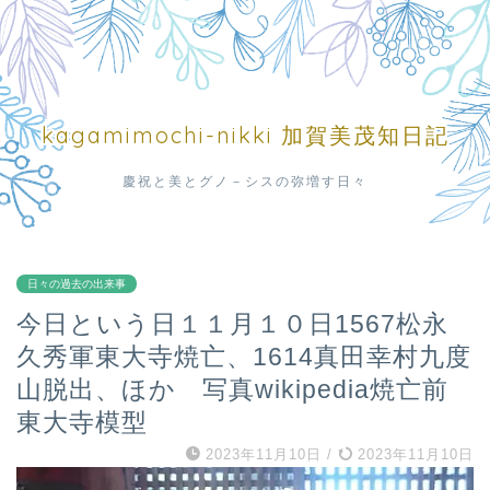
kagamimochi-nikki 加賀美茂知日記
慶祝と美とグノ－シスの弥増す日々
日々の過去の出来事
今日という日１１月１０日1567松永
久秀軍東大寺焼亡、1614真田幸村九度
山脱出、ほか 写真wikipedia焼亡前
東大寺模型
2023年11月10日
/
2023年11月10日