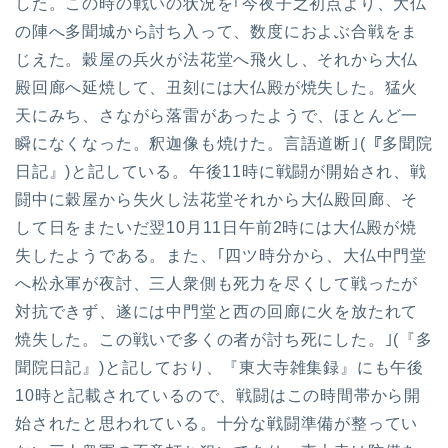
した。この時の戦いの状況を｢今夜子之初点より、大仏
の陣へ多聞城から討ち入って、数度におよぶ合戦をま
じえた。穀屋の兵火が法花堂へ飛火し、それから大仏
殿回廊へ延焼して、丑刻には大仏殿が焼失した。猛火
天にみち、さながら落雷があったようで、ほとんど一
瞬になくなった。釈迦像も焼けた。言語道断｣(『多聞院
日記』)と記している。午後11時に戦闘が開始され、戦
闘中に穀屋から失火し法花堂それから大仏殿回廊、そ
して日をまたいだ翌10月11日午前2時には大仏殿が焼
失したようである。また、｢四ツ時分から、大仏中門堂
へ松永軍が夜討、三人衆側も死力を尽くして戦ったが
対抗できず、遂には中門堂と西の回廊に火を放たれて
焼失した。この戦いで多くの者が討ち死にした。｣(『多
聞院日記』)と記しており、『東大寺雑集録』にも午後
10時と記載されているので、戦闘はこの時間帯から開
始されたと思われている。十分な戦闘準備が整ってい