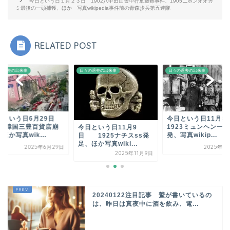
今日という日１月２３日 1902八甲田山雪中行軍遭難事件、1905ニホンオオカ
ミ最後の一頭捕獲、ほか 写真wikipedia事件前の青森歩兵第五連隊
RELATED POST
の過去の出来事
日々の過去の出来事
日々の過去の出来事
日という日6月29日
今日という日11月
995韓国三豊百貨店崩
1923ミュンヘン一
今日という日11月9
ほか写真wik...
発、写真wikip...
日 1925ナチスss発
足、ほか写真wiki...
2025年6月29日
2025年1
2025年11月9日
20240122注目記事 鷲が書いているの
は、昨日は真夜中に酒を飲み、電...