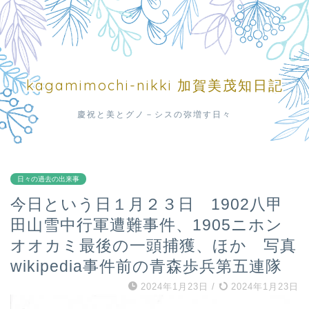
kagamimochi-nikki 加賀美茂知日記
慶祝と美とグノ－シスの弥増す日々
日々の過去の出来事
今日という日１月２３日 1902八甲
田山雪中行軍遭難事件、1905ニホン
オオカミ最後の一頭捕獲、ほか 写真
wikipedia事件前の青森歩兵第五連隊
2024年1月23日
/
2024年1月23日