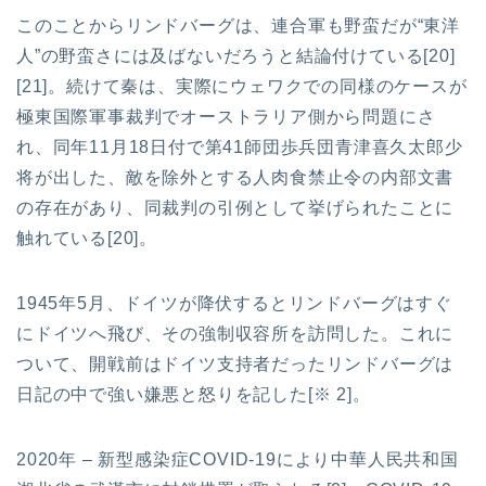
このことからリンドバーグは、連合軍も野蛮だが“東洋
人”の野蛮さには及ばないだろうと結論付けている[20]
[21]。続けて秦は、実際にウェワクでの同様のケースが
極東国際軍事裁判でオーストラリア側から問題にさ
れ、同年11月18日付で第41師団歩兵団青津喜久太郎少
将が出した、敵を除外とする人肉食禁止令の内部文書
の存在があり、同裁判の引例として挙げられたことに
触れている[20]。
1945年5月、ドイツが降伏するとリンドバーグはすぐ
にドイツへ飛び、その強制収容所を訪問した。これに
ついて、開戦前はドイツ支持者だったリンドバーグは
日記の中で強い嫌悪と怒りを記した[※ 2]。
2020年 – 新型感染症COVID-19により中華人民共和国