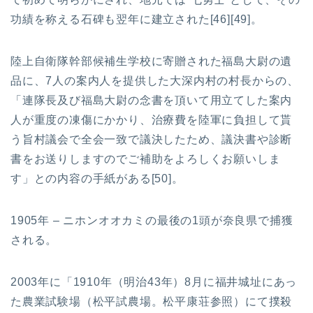
功績を称える石碑も翌年に建立された[46][49]。
陸上自衛隊幹部候補生学校に寄贈された福島大尉の遺
品に、7人の案内人を提供した大深内村の村長からの、
「連隊長及び福島大尉の念書を頂いて用立てした案内
人が重度の凍傷にかかり、治療費を陸軍に負担して貰
う旨村議会で全会一致で議決したため、議決書や診断
書をお送りしますのでご補助をよろしくお願いしま
す」との内容の手紙がある[50]。
1905年 – ニホンオオカミの最後の1頭が奈良県で捕獲
される。
2003年に「1910年（明治43年）8月に福井城址にあっ
た農業試験場（松平試農場。松平康荘参照）にて撲殺