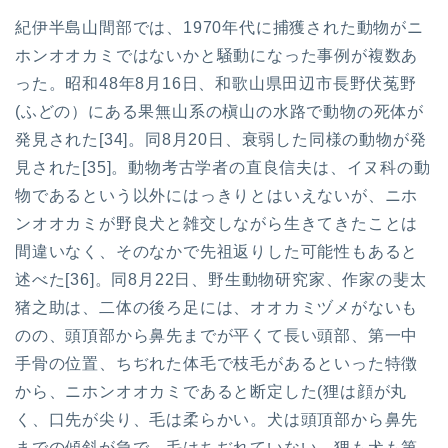
紀伊半島山間部では、1970年代に捕獲された動物がニ
ホンオオカミではないかと騒動になった事例が複数あ
った。昭和48年8月16日、和歌山県田辺市長野伏菟野
(ふどの）にある果無山系の槇山の水路で動物の死体が
発見された[34]。同8月20日、衰弱した同様の動物が発
見された[35]。動物考古学者の直良信夫は、イヌ科の動
物であるという以外にはっきりとはいえないが、ニホ
ンオオカミが野良犬と雑交しながら生きてきたことは
間違いなく、そのなかで先祖返りした可能性もあると
述べた[36]。同8月22日、野生動物研究家、作家の斐太
猪之助は、二体の後ろ足には、オオカミヅメがないも
のの、頭頂部から鼻先までが平くて長い頭部、第一中
手骨の位置、ちぢれた体毛で枝毛があるといった特徴
から、ニホンオオカミであると断定した(狸は顔が丸
く、口先が尖り、毛は柔らかい。犬は頭頂部から鼻先
までの傾斜が急で、毛はちぢれていない。狸も犬も第