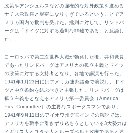
政策やアンシュルスなどの強権的な対外政策を進める
ナチス党政権と親密になりすぎているということでア
メリカ国内で批判を受けた。批判に対して、リンドバ
ーグは「ドイツに対する過剰な非難である」と反論し
た。
ヨーロッパで第二次世界大戦が勃発した後、共和党員
であったリンドバーグはアメリカの孤立主義とドイツ
の政策に対する支持者となり、各地で講演を行った。
1941年1月23日にはアメリカ連邦議会で演説し、ドイ
ツと中立条約を結ぶべきと主張した。リンドバーグは
孤立主義をとなえるアメリカ第一委員会（America
First Committee）の主要なスポークスマンであり、
1941年9月11日のアイオワ州デモインでの演説では、
アメリカを戦争に引きずり込もうとしている3大勢力は
イギリス人とユダヤ人とルーズベルト政権であると述