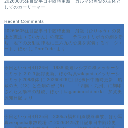
20260805注目記事日中随時更新 カルマの照覧の主体と
してのカーリーマー
Recent Comments
20260605注目記事日中随時更新 飛龍（ひりゅう）の炎
上と憲法（ていかん）の確立――テスカトリポカの網を断
ち、地下の反射面陣地に三六九の心臓を実装するイニシエ
ート、ほか
に
PornTude
より
今日という日4月26日 1938 最速レシプロ機メッサーシ
ュミット２０９記録更新、ほか写真wikipediaメッサーシ
ュミット209機体
に
20260426注目記事日中随時更新 胎
蔵の火（13）と金剛の智（9）――「四国・九州」に刻印
された太陽神の凱旋、ほか｜kagamimochi-nikki 加賀美
茂知日記
より
今日という日4月25日 2005Jr福知山線脱線事故、ほか写
真wikipedia事故現場
に
20260425注目記事日中随時更