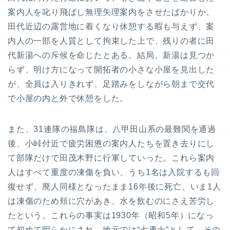
案内人を叱り飛ばし無理矢理案内をさせたばかりか、
田代近辺の露営地に着くなり休憩する暇も与えず、案
内人の一部を人質として拘束した上で、残りの者に田
代新湯への斥候を命じたとある。結局、新湯は見つか
らず、明け方になって開拓者の小さな小屋を見出した
が、全員は入りきれず、足踏みをしながら朝まで交代
で小屋の内と外で休憩をした。
また、31連隊の福島隊は、八甲田山系の最難関を通過
後、小峠付近で疲労困憊の案内人たちを置き去りにし
て部隊だけで田茂木野に行軍していった。これら案内
人はすべて重度の凍傷を負い、うち1名は入院するも回
復せず、廃人同様となったまま16年後に死亡、いま1人
は凍傷のため頬に穴があき、水を飲むのにさえ苦労し
たという。これらの事実は1930年（昭和5年）になっ
て初めて明らかにされ、地元では“七勇士”として、その