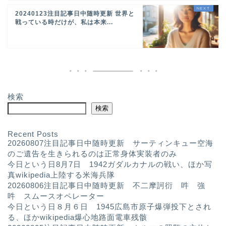
20240123注目記事日中随時更新 世界と
戦っている時だけが、私は本来...
検索
検索
Recent Posts
20260807注目記事日中随時更新 サーティンキュー空海
のご遺告を生きられるのは正常身体実装者のみ
今日という日8月7日 1942ガダルカナルの戦い、ほか写
真wikipedia上陸する米海兵隊
20260806注目記事日中随時更新 不二摩訶衍 吽 強
吽 スムースオペレーター
今日という日８月６日 1945広島市原子爆弾投下とされ
る、ほかwikipedia爆心地路面電車残骸