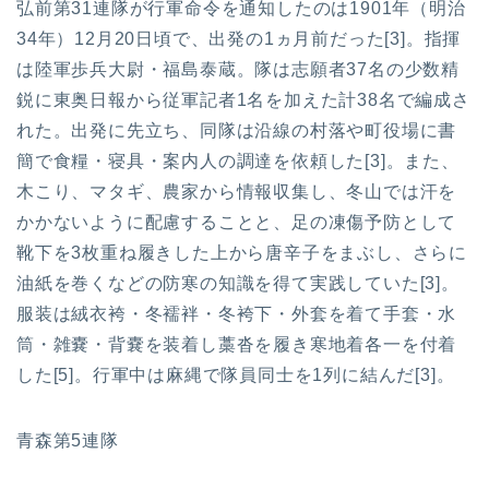
弘前第31連隊が行軍命令を通知したのは1901年（明治
34年）12月20日頃で、出発の1ヵ月前だった[3]。指揮
は陸軍歩兵大尉・福島泰蔵。隊は志願者37名の少数精
鋭に東奥日報から従軍記者1名を加えた計38名で編成さ
れた。出発に先立ち、同隊は沿線の村落や町役場に書
簡で食糧・寝具・案内人の調達を依頼した[3]。また、
木こり、マタギ、農家から情報収集し、冬山では汗を
かかないように配慮することと、足の凍傷予防として
靴下を3枚重ね履きした上から唐辛子をまぶし、さらに
油紙を巻くなどの防寒の知識を得て実践していた[3]。
服装は絨衣袴・冬襦袢・冬袴下・外套を着て手套・水
筒・雑嚢・背嚢を装着し藁沓を履き寒地着各一を付着
した[5]。行軍中は麻縄で隊員同士を1列に結んだ[3]。
青森第5連隊