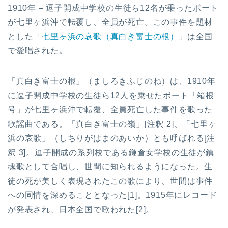
1910年 – 逗子開成中学校の生徒ら12名が乗ったボート
が七里ヶ浜沖で転覆し、全員が死亡。この事件を題材
とした「
七里ヶ浜の哀歌（真白き富士の根）
」は全国
で愛唱された。
「真白き富士の根」（ましろきふじのね）は、1910年
に逗子開成中学校の生徒ら12人を乗せたボート「箱根
号」が七里ヶ浜沖で転覆、全員死亡した事件を歌った
歌謡曲である。「真白き富士の嶺」[注釈 2]、「七里ヶ
浜の哀歌」（しちりがはまのあいか）とも呼ばれる[注
釈 3]。逗子開成の系列校である鎌倉女学校の生徒が鎮
魂歌として合唱し、世間に知られるようになった。生
徒の死が美しく表現されたこの歌により、世間は事件
への同情を深めることとなった[1]。1915年にレコード
が発表され、日本全国で歌われた[2]。