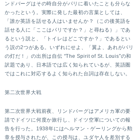
ンドバーグはその時自分がパリに着いたことも分らな
かったという。実際に発した最初の言葉としては、
「誰か英語を話せる人はいませんか？（この後英語を
話せる人に「ここはパリですか？」と尋ねる）」であ
るという説と、「トイレはどこですか？」であるとい
う説の2つがある。いずれにせよ、「翼よ、あれがパリ
の灯だ！」の出所は自伝 “The Spirit of St. Louis”の和
訳題であり、日本語では広く知られているが、英語圏
ではこれに対応するよく知られた台詞は存在しない。
第二次世界大戦
第二次世界大戦前夜、リンドバーグはアメリカ軍の要
請でドイツに何度か旅行し、ドイツ空軍についての報
告を行った。1938年にはヘルマン・ゲーリングから勲
章を授与されたが、この授与は、ユダヤ人を差別する