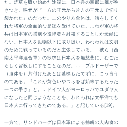
た。煙草を吸い始めた途端に、日本兵の頭部に腕が巻
きつき、喉元が『一方の耳元から片方の耳元まで切り
裂かれた』のだった。このやり方全体は、話をしてく
れた将軍の全面的な是認を受けていた。…わが軍の将
兵は日本軍の捕虜や投降者を射殺することしか念頭に
ない。日本人を動物以下に取り扱い、われわれは文明
のために戦っているのだと主張している。…彼ら（西
南太平洋連合軍）の欲求は日本兵を無慈悲に、むごた
らしく皆殺しにすることなのだ。… ブルドーザーで
（遺体を）片付けたあとは墓標もたてずに、こう言う
のである。『これが黄色いやつらをば始末するたった
一つの手さ』と。…ドイツ人がヨーロッパでユダヤ人
になしたと同じようなことを、われわれは太平洋でも
日本人に行ってきたのである。」と記している[19]。
一方で、リンドバーグは日本軍による捕虜の人肉食の