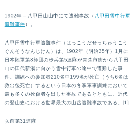
1902年 – 八甲田山山中にて遭難事故（
八甲田雪中行軍
遭難事件
）。
八甲田雪中行軍遭難事件（はっこうだせっちゅうこう
ぐんそうなんじけん）は、1902年（明治35年）1月に
日本陸軍第8師団の歩兵第5連隊が青森市街から八甲田
山の田代新湯に向かう雪中行軍の途中で遭難した事
件。訓練への参加者210名中199名が死亡（うち6名は
救出後死亡）するという日本の冬季軍事訓練において
最も多くの死傷者を出した事故であるとともに、近代
の登山史における世界最大の山岳遭難事故である。[1]
弘前第31連隊