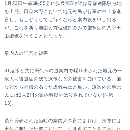
1月23日午前6時55分に歩兵第5連隊は青森連隊駐屯地
を出発。田茂木野において地元村民が行軍の中止を進
言し、もしどうしても行くならと案内役を申し出る
が、これを断り地図と方位磁針のみで厳寒期の八甲田
山踏破を行うこととなった。
案内人の証言と被害
31連隊と共に田代への道案内で駆り出された地元の一
般人も後遺症の残る凍傷などの被害を受けている。国
などから補償のあった遭難兵士と違い、道案内の地元
民には1人2円の案内料以外は渡されていない[注釈
13]。
後日発表された当時の案内人の言によれば、実際には
田代に向けた行進において、引き返すことを進言した