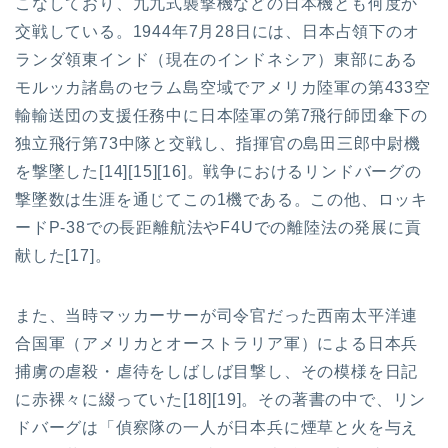
こなしており、九九式襲撃機などの日本機とも何度か
交戦している。1944年7月28日には、日本占領下のオ
ランダ領東インド（現在のインドネシア）東部にある
モルッカ諸島のセラム島空域でアメリカ陸軍の第433空
輸輸送団の支援任務中に日本陸軍の第7飛行師団傘下の
独立飛行第73中隊と交戦し、指揮官の島田三郎中尉機
を撃墜した[14][15][16]。戦争におけるリンドバーグの
撃墜数は生涯を通じてこの1機である。この他、ロッキ
ードP-38での長距離航法やF4Uでの離陸法の発展に貢
献した[17]。
また、当時マッカーサーが司令官だった西南太平洋連
合国軍（アメリカとオーストラリア軍）による日本兵
捕虜の虐殺・虐待をしばしば目撃し、その模様を日記
に赤裸々に綴っていた[18][19]。その著書の中で、リン
ドバーグは「偵察隊の一人が日本兵に煙草と火を与え