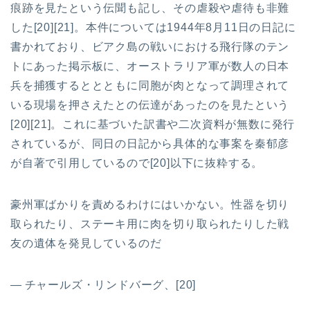
痕跡を見たという伝聞も記し、その虐殺や虐待も非難
した[20][21]。本件については1944年8月11日の日記に
書かれており、ビアク島の戦いにおける飛行隊のテン
トにあった掲示板に、オーストラリア軍が数人の日本
兵を捕獲するととともに同胞が肉となって調理されて
いる現場を押さえたとの伝達があったのを見たという
[20][21]。これに基づいた訳書や二次資料が無数に発行
されているが、同日の日記から具体的な事案を秦郁彦
が自著で引用しているので[20]以下に抜粋する。
豪州軍ばかりを責めるわけにはいかない。性器を切り
取られたり、ステーキ用に肉を切り取られたりした戦
友の遺体を発見しているのだ
— チャールズ・リンドバーグ、[20]