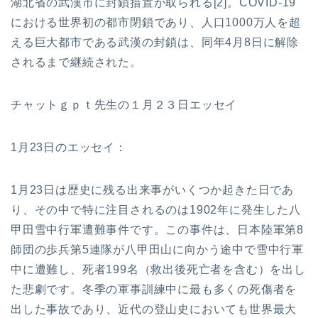
湖北省の武漢市に封鎖措置が取られる[2]。COVID-19
における世界初の都市閉鎖であり、人口1000万人を超
える巨大都市である武漢の封鎖は、同年4月8日に解除
されるまで継続された。
チャットｇｐｔ先生の１月２３日エッセイ
1月23日のエッセイ：
1月23日は歴史に残る出来事がいくつか起きた日であ
り、その中で特に注目されるのは1902年に発生した八
甲田雪中行軍遭難事件です。この事件は、日本陸軍第8
師団の歩兵第5連隊が八甲田山に向かう途中で雪中行軍
中に遭難し、死者199名（救出後死亡者を含む）を出し
た悲劇です。冬季の軍事訓練中に最も多くの死傷者を
出した事故であり、近代の登山史においても世界最大