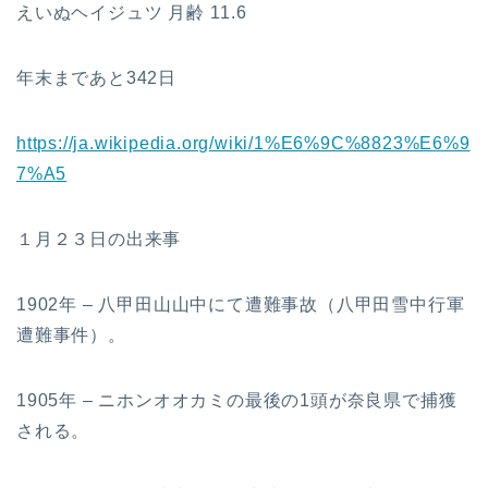
えいぬヘイジュツ 月齢 11.6
年末まであと342日
https://ja.wikipedia.org/wiki/1%E6%9C%8823%E6%9
7%A5
１月２３日の出来事
1902年 – 八甲田山山中にて遭難事故（八甲田雪中行軍
遭難事件）。
1905年 – ニホンオオカミの最後の1頭が奈良県で捕獲
される。