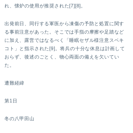
れ、懐炉の使用が推奨された[7][8]。
出発前日、同行する軍医から凍傷の予防と処置に関す
る事前注意があった。そこでは手指の摩擦や足踏など
に加え、露営ではなるべく「睡眠セザル様注意スベキ
コト」と指示された[9]。将兵の十分な休息は計画して
おらず、後述のごとく、物心両面の備えを欠いてい
た。
遭難経緯
第1日
冬の八甲田山