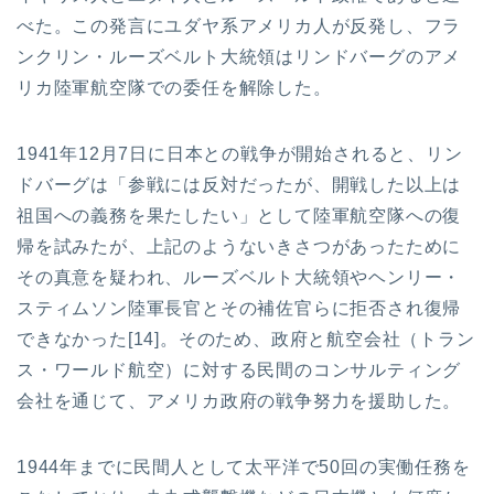
べた。この発言にユダヤ系アメリカ人が反発し、フラ
ンクリン・ルーズベルト大統領はリンドバーグのアメ
リカ陸軍航空隊での委任を解除した。
1941年12月7日に日本との戦争が開始されると、リン
ドバーグは「参戦には反対だったが、開戦した以上は
祖国への義務を果たしたい」として陸軍航空隊への復
帰を試みたが、上記のようないきさつがあったために
その真意を疑われ、ルーズベルト大統領やヘンリー・
スティムソン陸軍長官とその補佐官らに拒否され復帰
できなかった[14]。そのため、政府と航空会社（トラン
ス・ワールド航空）に対する民間のコンサルティング
会社を通じて、アメリカ政府の戦争努力を援助した。
1944年までに民間人として太平洋で50回の実働任務を