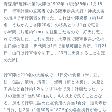
青森第5連隊の第2大隊は1902年（明治35年）1月18
日、行軍計画の立案者である陸軍歩兵大尉・神成文吉
の指揮で予行演習を行った。これは中隊規模（約140
名、うちかんじき隊20名）の将兵とソリ1台で屯営 –
小峠間（片道約9km）を往復したもので、好天に恵ま
れて成功した。これを受け、大隊長で陸軍歩兵少佐の
山口鋠は屯営 – 田代間は1日で踏破可能と判断。1月21
日、山口は行軍命令を下し、23日に出発することを定
めた[6]。
行軍隊は210名の大編成で、1日分の食糧（米、豆、
餅、缶詰、漬物、清酒）、燃料（薪と木炭）、大釜と
工具など合計約1.2tをソリ14台で曳く計画だった。ソ
リの重量は1台約80kgあり、4人以上で曳くこととな
る。加えて行李に詰めた昼食用の弁当1食分、道明寺粉
1日分、餅2個（1個50匁＝187.5g)の各自携行が命じら