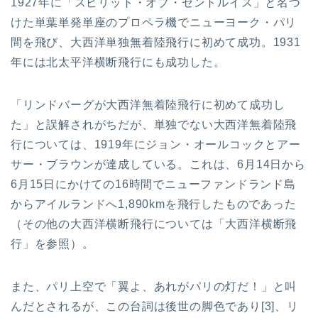
1927年に「スピリット・オブ・セントルイス」と名づ
けた単葉単発単座のプロペラ機でニューヨーク・パリ
間を飛び、大西洋単独無着陸飛行に初めて成功。1931
年には北太平洋横断飛行にも成功した。
「リンドバーグが大西洋無着陸飛行に初めて成功し
た」と誤解されがちだが、単独でない大西洋無着陸飛
行については、1919年にジョン・オールコックとアー
サー・ブラウンが達成している。これは、6月14日から
6月15日にかけての16時間でニューファンドランド島
からアイルランドへ1,890kmを飛行したものであった
（その他の大西洋横断飛行については「大西洋横断飛
行」を参照）。
また、パリ上空で「翼よ、あれがパリの灯だ！」と叫
んだとされるが、この台詞は後世の脚色であり[3]、リ