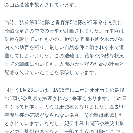
の山岳遭難事故とされています。
当時、弘前第31連隊と青森第5連隊が行軍命令を受け、
冷酷な寒さの中での行軍が計画されました。行軍隊は
対策を講じていたものの、適切な準備不足や地元の案
内人の助言を断り、厳しい自然条件に晒される中で遭
難してしまいました。この遭難は、戦争や冷酷な状況
下での訓練においても、人間の命を守るための計画と
配慮が欠けていたことを示唆しています。
同じく1月23日には、1905年にニホンオオカミの最後
の1頭が奈良県で捕獲された出来事もあります。この日
をもって日本オオカミは絶滅種となりました。過去50
年間生存の確認がなされない場合、その種は絶滅した
とされています。ただし、紀伊半島山間部や秩父山系
などで目撃例があるなど、一部で生存の可能性につい